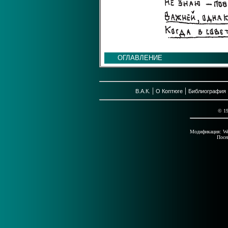
ОГЛАВЛЕНИЕ
|
|
В.А.К.
О Коптюге
Библиография
© 1
Модификация: Wed
Посе