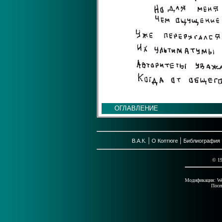
ОГЛАВЛЕНИЕ
|
|
В.А.К.
О Коптюге
Библиография
© 1
Модификация: Wed
Посе