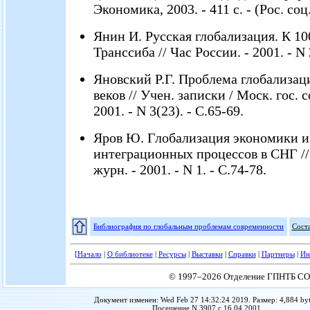
Экономика, 2003. - 411 с. - (Рос. соц
Янин И. Русская глобализация. К 1
Транссиба // Час России. - 2001. - N 2
Яновский Р.Г. Проблема глобализац
веков // Учен. записки / Моск. гос. с
2001. - N 3(23). - С.65-69.
Яров Ю. Глобализация экономики и
интеграционных процессов в СНГ // 
журн. - 2001. - N 1. - С.74-78.
Библиография по глобальным проблемам современности
Сост
[
Начало
|
О библиотеке
|
Ресурсы
|
Выставки
|
Справки
|
Партнеры
|
Ин
© 1997–2026 Отделение ГПНТБ СО
Документ изменен: Wed Feb 27 14:32:24 2019. Размер: 4,884 byt
Посещение N 3907 с 16.04.2001