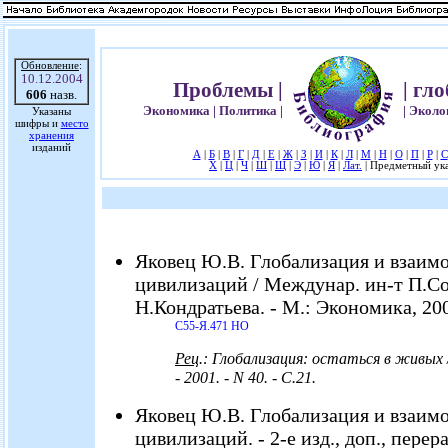
Обновление
:
10.12.2004
Проблемы |
| гл
606
назв.
Экономика | Политика |
| Эколо
Указаны
шифры и
место
хранения
изданий
А
|
Б
|
В
|
Г
|
Д
|
Е
|
Ж
|
З
|
И
|
К
|
Л
|
М
|
Н
|
О
|
П
|
Р
|
С
Х
|
Ц
|
Ч
|
Ш
|
Щ
|
Э
|
Ю
|
Я
|
Лат.
| Предметный ука
Яковец Ю.В. Глобализация и взаим
цивилизаций / Междунар. ин-т П.Со
Н.Кондратьева. - М.: Экономика, 2001
С55-Я.471 НО
Рец
.: Глобализация: остаться в живых 
- 2001. - N 40. - С.21.
Яковец Ю.В. Глобализация и взаим
цивилизаций. - 2-е изд., доп., перера