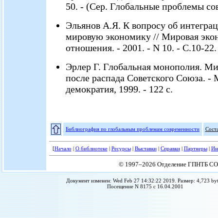
50. - (Сер. Глобальные проблемы со
Эльянов А.Я. К вопросу об интегра
мировую экономику // Мировая экон
отношения. - 2001. - N 10. - С.10-22.
Эрлер Г. Глобальная монополия. М
после распада Советского Союза. - 
демократия, 1999. - 122 с.
Библиография по глобальным проблемам современности
Сост
[
Начало
|
О библиотеке
|
Ресурсы
|
Выставки
|
Справки
|
Партнеры
|
Ин
© 1997–2026 Отделение ГПНТБ СО
Документ изменен: Wed Feb 27 14:32:22 2019. Размер: 4,723 byt
Посещение N 8175 с 16.04.2001