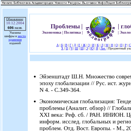
Обновление
:
10.12.2004
Проблемы |
| гл
606
назв.
Экономика | Политика |
| Эколо
Указаны
шифры и
место
хранения
изданий
А
|
Б
|
В
|
Г
|
Д
|
Е
|
Ж
|
З
|
И
|
К
|
Л
|
М
|
Н
|
О
|
П
|
Р
|
С
Х
|
Ц
|
Ч
|
Ш
|
Щ
|
Э
|
Ю
|
Я
|
Лат.
| Предметный ука
Эйзенштадт Ш.Н. Множество совре
эпоху глобализации // Рус. ист. журна
N 4. - С.349-364.
Экономическая глобализация: Тенд
проблемы (Аналит. обзор) // Глобал
XXI века: Реф. сб. / РАН. ИНИОН. Ц
информ. исслед. глобальных и реги
проблем. Отд. Вост. Европы. - М., 200