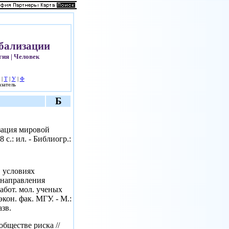
обализации
гия | Человек
|
Т
|
У
|
Ф
затель
Б
изация мировой
 с.: ил. - Библиогр.:
 условиях
 направления
работ. мол. ученых
экон. фак. МГУ. - М.:
азв.
обществе риска //