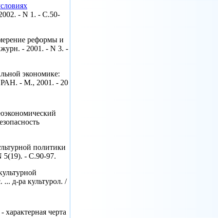
условиях
 2002. - N 1. - С.50-
змерение реформы и
урн. - 2001. - N 3. -
альной экономике:
РАН. - М., 2001. - 20
еоэкономический
Безопасность
ультурной политики
 5(19). - С.90-97.
 культурной
.. д-ра культурол. /
- характерная черта