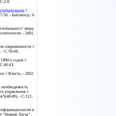
 С.2-6.
 глобализации
//
.57-59. - Библиогр.: 6
глобального" мира
политология. - 2001.
м современности //
 - С.50-66.
1980-х годов //
 С.40-43.
 // Власть. - 2002.
: необходимость
о управления //
/5(48/49). - С.112-
 Информациология и
У "Новый Логос",