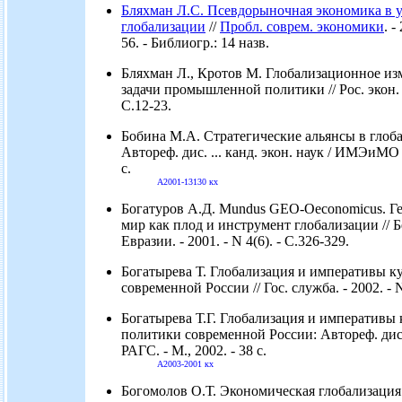
Бляхман Л.С. Псевдорыночная экономика в 
глобализации
//
Пробл. соврем. экономики
. -
56. - Библиогр.: 14 назв.
Бляхман Л., Кротов М. Глобализационное и
задачи промышленной политики // Рос. экон. ж
С.12-23.
Бобина М.А. Стратегические альянсы в глоб
Автореф. дис. ... канд. экон. наук / ИМЭиМО 
с.
А2001-13130 кх
Богатуров А.Д. Mundus GEO-Oeconomicus. Г
мир как плод и инструмент глобализации // 
Евразии. - 2001. - N 4(6). - С.326-329.
Богатырева Т. Глобализация и императивы к
современной России // Гос. служба. - 2002. - N
Богатырева Т.Г. Глобализация и императивы
политики современной России: Автореф. дис. .
РАГС. - М., 2002. - 38 с.
А2003-2001 кх
Богомолов О.Т. Экономическая глобализация 