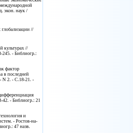
и международной
. экон. наук /
 глобализации //
 культурах //
8-245. - Библиогр.:
ак фактор
а в последней
 N 2. - С.18-21. -
 дифференциация
3-42. - Библиогр.: 21
технология и
тем. - Ростов-на-
иогр.: 47 назв.