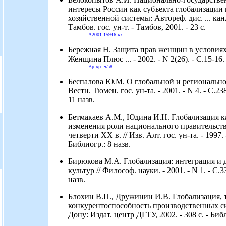
интересы России как субъекта глобализаци
хозяйственной системы: Автореф. дис. ... канд
Тамбов. гос. ун-т. - Тамбов, 2001. - 23 с.
А2001-15946 кх
Бережная Н. Защита прав женщин в условиях
Женщина Плюс ... - 2002. - N 2(26). - С.15-16.
Вр.хр. ч/з8
Беспалова Ю.М. О глобальной и региональной
Вестн. Тюмен. гос. ун-та. - 2001. - N 4. - С.23
11 назв.
Бетмакаев А.М., Юдина И.Н. Глобализация к
изменения роли национального правительств
четверти ХХ в. // Изв. Алт. гос. ун-та. - 1997. -
Библиогр.: 8 назв.
Бирюкова М.А. Глобализация: интеграция и
культур // Философ. науки. - 2001. - N 1. - С.3
назв.
Блохин В.П., Дружинин И.В. Глобализация, 
конкурентоспособность производственных сис
Дону: Издат. центр ДГТУ, 2002. - 308 с. - Библ