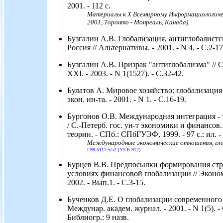
2001. - 112 с.
Материалы к X Всемирному Информациологич
2001, Торонто - Монреаль, Канада).
Бузгалин А.В. Глобализация, антиглобалист
Россия // Альтернативы. - 2001. - N 4. - С.2-17
Бузгалин А.В. Призрак "антиглобализма" // 
XXI. - 2003. - N 1(1527). - С.32-42.
Булатов А. Мировое хозяйство: глобализация 
экон. ин-та. - 2001. - N 1. - С.16-19.
Бургонов О.В. Международная интеграция - 
/ С.-Петерб. гос. ун-т экономики и финансов.
теории. - СПб.: СПбГУЭФ, 1999. - 97 с.: ил. -
Международные экономические отношения, гло
Г99-5117 ч/з2 (У5-Б.912)
Бурцев В.В. Предпосылки формирования стр
условиях финансовой глобализации // Эконом
2002. - Вып.1. - С.3-15.
Бученков Д.Е. О глобализации современного 
Междунар. академ. журнал. - 2001. - N 1(5). - 
Библиогр.: 9 назв.