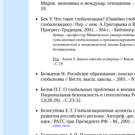
Миров. экономика и междунар. отношения. - 20
19.
Бек У. Что такое глобализация? (Ошибки глоб
глобализацию) / Пер. с нем. А.Григорьева и В
Прогресс-Традиция, 2001. - 304 с. - Библиогр.
Автор - профессор Мюнхенского университета
суть явления глобализации и проанализировать
политической и экономической жизни Европы 
десятилетия.
Рец
.: Алиев З. Анализ вместо истерики // Книж. 
- С.19.
Белканов Н. Росийское образование: поиски с
глобализма // Вестн. высш. школы. - 2001. - N 
Белов П.Г. О глобальных проблемах и внешни
Национальная безопасность и геополитика Рос
12(28-29). - С.23-32.
Белогубова Е.Т. Глобализационные аспекты 
развития российского региона: Автореф. дис. 
наук / РАГС при Президенте РФ. - М., 2001. - 
А2002-759 кх
Белокопытов А.И. Национально-государстве