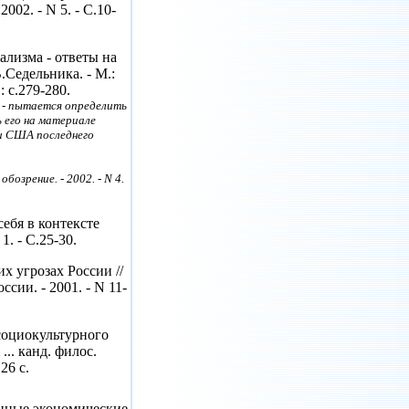
02. - N 5. - С.10-
ализма - ответы на
.Седельника. - М.:
: с.279-280.
 - пытается определить
 его на материале
и США последнего
обозрение. - 2002. - N 4.
ебя в контексте
1. - С.25-30.
х угрозах России //
сии. - 2001. - N 11-
социокультурного
... канд. филос.
26 с.
нные экономические