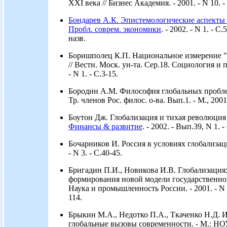
XXI века // Бизнес Академия. - 2001. - N 10. -
Бондарев А.К. Эпистемологические аспекты
Пробл. соврем. экономики
. - 2002. - N 1. - С
назв.
Боришполец К.П. Национальное измерение "
// Вестн. Моск. ун-та. Сер.18. Социология и 
- N 1. - С.3-15.
Бородин А.М. Философия глобальных пробле
Тр. членов Рос. филос. о-ва. Вып.1. - М., 2001.
Боутон Дж. Глобализация и тихая революция 
Финансы & развитие
. - 2002. - Вып.39, N 1. -
Бочарников И. Россия в условиях глобализации
- N 3. - С.40-45.
Бригадин П.И., Новикова И.В. Глобализация
формирования новой модели государственног
Наука и промышленность России. - 2001. - N 4
114.
Брыкин М.А., Недотко П.А., Ткаченко Н.Д.
глобальные вызовы современности. - М.: НО