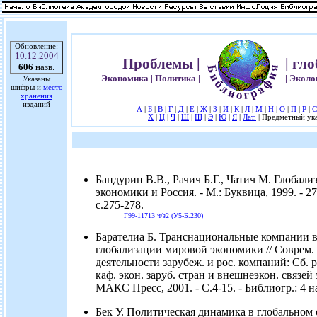
Обновление
:
10.12.2004
Проблемы |
| гл
606
назв.
Экономика | Политика |
| Эколо
Указаны
шифры и
место
хранения
изданий
А
|
Б
|
В
|
Г
|
Д
|
Е
|
Ж
|
З
|
И
|
К
|
Л
|
М
|
Н
|
О
|
П
|
Р
|
С
Х
|
Ц
|
Ч
|
Ш
|
Щ
|
Э
|
Ю
|
Я
|
Лат.
| Предметный ука
Бандурин В.В., Рачич Б.Г., Чатич М. Глобал
экономики и Россия. - М.: Буквица, 1999. - 278
с.275-278.
Г99-11713 ч/з2 (У5-Б.230)
Барателиа Б. Транснациональные компании в
глобализации мировой экономики // Соврем.
деятельности зарубеж. и рос. компаний: Сб. 
каф. экон. заруб. стран и внешнеэкон. связей 
МАКС Пресс, 2001. - С.4-15. - Библиогр.: 4 н
Бек У. Политическая динамика в глобальном 