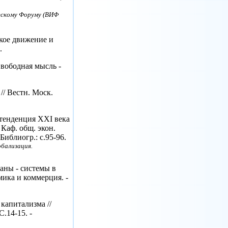
ескому Форуму (ВИФ
ское движение и
.
Свободная мысль -
// Вестн. Моск.
тенденция XXI века
 Каф. общ. экон.
 Библиогр.: с.95-96.
бализация.
аны - системы в
ика и коммерция. -
капитализма //
С.14-15. -