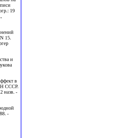
аписи
огр.: 19
,
инений
N 15.
ргер
ства и
аукова
эффект в
АН СССР.
2 назв. -
родной
88. -