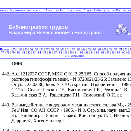
Библиография трудов
Владимира Вячеславовича Болдырева
И
Начало
|
1951
|
52
|
53
|
54
|
55
|
56
|
57
|
58
|
59
|
60
|
61
|
62
|
63
|
64
|
65
|
66
|
67
|
68
|
69
|
70
|
71
|
72
|
|
77
|
78
|
79
|
80
|
81
|
82
|
83
|
84
|
85
|
86
|
87
|
88
|
89
|
90
|
91
|
92
|
93
|
94
|
95
|
96
|
97
|
98
|
99
|
00
|
01
В.В.Болдыреве
1986
А.с. 1212937 СССР, МКИ C 01 B 25/165. Способ получени
раствора гипофосфита меди. - N 3728021/23-26; Заявлено 13
Опубл. 23.02.86, Бюл. N 7 // Открытия. Изобретения. - 1986. 
С.125. - Соавт.: Ревзин Г.Е., Каспирович Г.Е., Ревзина Т.В.,
Казьминская В.А., Ряшенцева Г.Н., Ломовский О.И. вг.
Взаимодействие с водородом механического сплава Mg - 25
Fe // Изв. СО АН СССР. - 1986. - N 8. Сер. хим. наук, вып.3.
35. - Библиогр.: 18 назв. - Соавт.: Констанчук И.Г., Иванов
Даррие Б., Хагенмюллер П.
Исследование чувствительности термографических матери