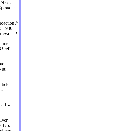
N 6. -
 Крюкова
eaction //
, 1986. -
rleva L.P.
Chimie
3 ref.
ate
Nat.
rticle
 -
cad. -
lver
0-175. -
ndreev