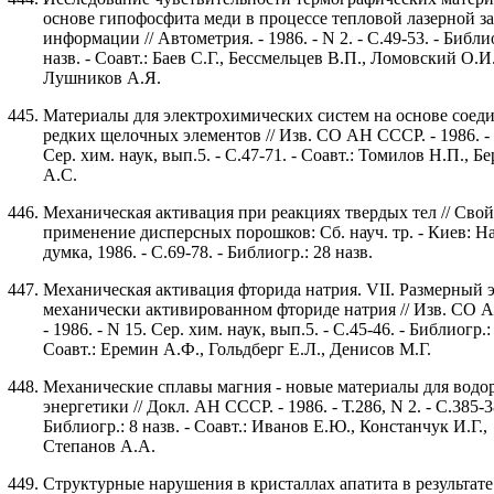
основе гипофосфита меди в процессе тепловой лазерной з
информации // Автометрия. - 1986. - N 2. - С.49-53. - Библи
назв. - Соавт.: Баев С.Г., Бессмельцев В.П., Ломовский О.И.
Лушников А.Я.
Материалы для электрохимических систем на основе соед
редких щелочных элементов // Изв. СО АН СССР. - 1986. - 
Сер. хим. наук, вып.5. - С.47-71. - Соавт.: Томилов Н.П., Бе
А.С.
Механическая активация при реакциях твердых тел // Свой
применение дисперсных порошков: Сб. науч. тр. - Киев: Н
думка, 1986. - С.69-78. - Библиогр.: 28 назв.
Механическая активация фторида натрия. VII. Размерный 
механически активированном фториде натрия // Изв. СО 
- 1986. - N 15. Сер. хим. наук, вып.5. - С.45-46. - Библиогр.: 
Соавт.: Еремин А.Ф., Гольдберг Е.Л., Денисов М.Г.
Механические сплавы магния - новые материалы для водо
энергетики // Докл. АН СССР. - 1986. - Т.286, N 2. - С.385-3
Библиогр.: 8 назв. - Соавт.: Иванов Е.Ю., Констанчук И.Г.,
Степанов А.А.
Структурные нарушения в кристаллах апатита в результате