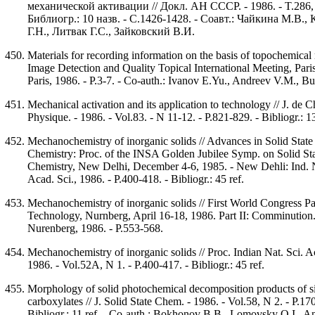
механической активации // Докл. АН СССР. - 1986. - T.286, 
Библиогр.: 10 назв. - C.1426-1428. - Соавт.: Чайкина М.В.,
Г.Н., Литвак Г.С., Зайковский В.И.
Materials for recording information on the basis of topochemical r
Image Detection and Quality Topical International Meeting, Paris
Paris, 1986. - P.3-7. - Co-auth.: Ivanov E.Yu., Andreev V.M., Bu
Mechanical activation and its application to technology // J. de 
Physique. - 1986. - Vol.83. - N 11-12. - P.821-829. - Bibliogr.: 13
Mechanochemistry of inorganic solids // Advances in Solid State
Chemistry: Proc. of the INSA Golden Jubilee Symp. on Solid St
Chemistry, New Delhi, December 4-6, 1985. - New Dehli: Ind. 
Acad. Sci., 1986. - P.400-418. - Bibliogr.: 45 ref.
Mechanochemistry of inorganic solids // First World Congress Pa
Technology, Nurnberg, April 16-18, 1986. Part II: Comminution.
Nurenberg, 1986. - P.553-568.
Mechanochemistry of inorganic solids // Proc. Indian Nat. Sci. A
1986. - Vol.52A, N 1. - P.400-417. - Bibliogr.: 45 ref.
Morphology of solid photochemical decomposition products of si
carboxylates // J. Solid State Chem. - 1986. - Vol.58, N 2. - P.17
Bibliogr.: 11 ref. - Co-auth.: Bokhonov B.B., Lomovsky O.I., A