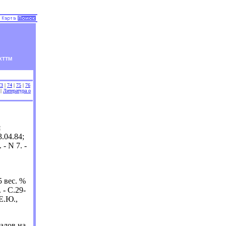
ХТТМ
73
|
74
|
75
|
76
|
Литература о
я
.04.84;
- N 7. -
 вес. %
 - С.29-
 Е.Ю.,
алов на