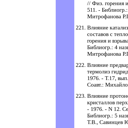
// Физ. горения и
511. - Библиогр.:
Митрофанова Р.П.
Влияние катализ
составов с тепл
горения и взрыва.
Библиогр.: 4 наз
Митрофанова Р.
Влияние предва
термолиз гидрид
1976. - T.17, вып
Соавт.: Михайло
Влияние протон
кристаллов перх
- 1976. - N 12. С
Библиогр.: 5 наз
Т.В., Савинцев 