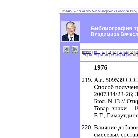
Библиография т
Владимира Вячес
Начало
|
1951
|
52
|
53
|
54
|
55
|
56
|
57
|
5
|
77
|
78
|
79
|
80
|
81
|
82
|
83
|
84
|
85
|
86
1976
А.с. 509539 ССС
Способ получени
2007334/23-26; З
Бюл. N 13 // От
Товар. знаки. - 1
Е.Г., Гимаутдин
Влияние добавок
смесевых соста