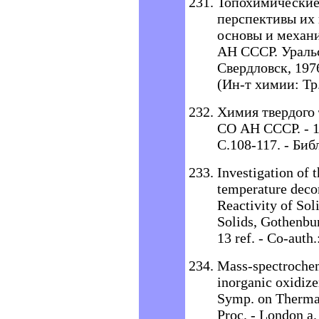
Топохимические
перспективы их 
основы и механиз
АН СССР. Уральс
Свердловск, 1976
(Ин-т химии: Тр.
Химия твердого 
СО АН СССР. - 19
С.108-117. - Биб
Investigation of t
temperature deco
Reactivity of Sol
Solids, Gothenbur
13 ref. - Co-auth
Mass-spectrochem
inorganic oxidize
Symp. оn Thermal
Proc. - London a.