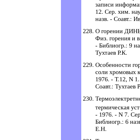
записи информац
12. Сер. хим. нау
назв. - Соавт.: 
О горении ДИНЫ
Физ. горения и вз
- Библиогр.: 9 на
Тухтаев Р.К.
Особенности гор
соли хромовых ки
1976. - Т.12, N 1
Соавт.: Тухтаев 
Термоэлектретно
термическая уст
- 1976. - N 7. Сер
Библиогр.: 6 наз
Е.Н.