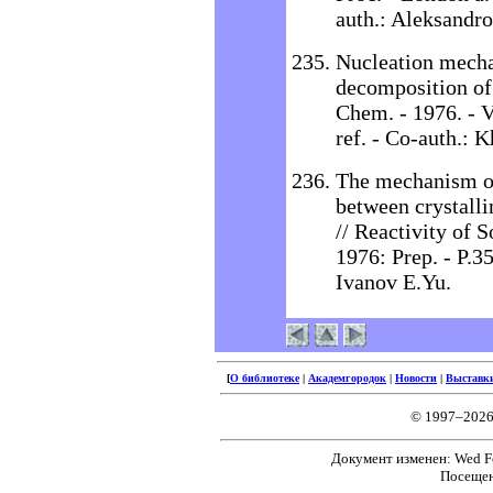
auth.: Aleksandr
Nucleation mech
decomposition of
Chem. - 1976. - Vo
ref. - Co-auth.: 
The mechanism of 
between crystall
// Reactivity of S
1976: Prep. - P.35
Ivanov E.Yu.
[
О библиотеке
|
Академгородок
|
Новости
|
Выставк
© 1997–2026
Документ изменен: Wed Fe
Посещен