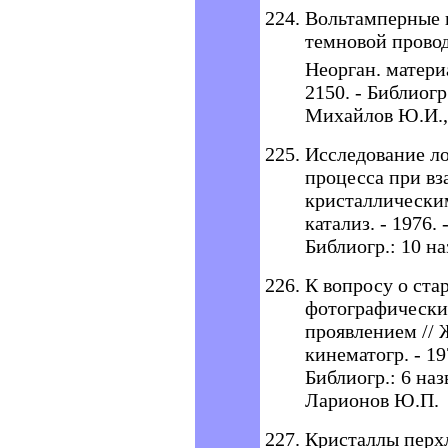
Вольтамперные 
темновой прово
Неорган. материал
2150. - Библиогр
Михайлов Ю.И.,
Исследование л
процесса при вз
кристаллическим
катализ. - 1976. 
Библиогр.: 10 на
К вопросу о ст
фотографически
проявлением // Ж
кинематогр. - 197
Библиогр.: 6 наз
Ларионов Ю.П.
Кристаллы перхл