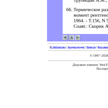
Трубицын А.М., 
Термическое раз
момент рентгено
1964. - Т.156, N 
Соавт.: Скорик А
[
О библиотеке
|
Академгородок
|
Новости
|
Выставк
© 1997–2026
Документ изменен: Wed Fe
Посещен