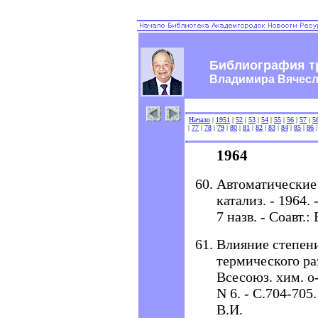
Библиография т
Владимира Вячес
Начало
|
1951
|
52
|
53
|
54
|
55
|
56
|
57
|
5
|
77
|
78
|
79
|
80
|
81
|
82
|
83
|
84
|
85
|
86
1964
Автоматические
катализ. - 1964. 
7 назв. - Соавт.
Влияние степени
термического ра
Всесоюз. хим. о-
N 6. - С.704-705.
В.И.