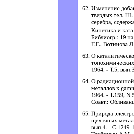
Изменение доба
твердых тел. III
серебра, содерж
Кинетика и катали
Библиогр.: 19 на
Г.Г., Вотинова Л
О каталитическо
топохимических 
1964. - Т.5, вып.
О радиационной
металлов к gamm
1964. - Т.159, N 
Соавт.: Обливан
Природа электр
щелочных металло
вып.4. - С.1249-1