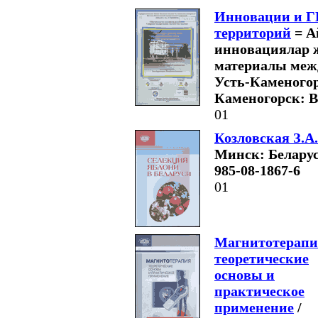
Инновации и Г
территорий
= А
инновациялар 
материалы между
Усть-Каменогорс
Каменогорск: ВК
01
Козловская З.А
Минск: Беларуск
985-08-1867-6
01
Магнитотерапи
теоретические
основы и
практическое
применение
/