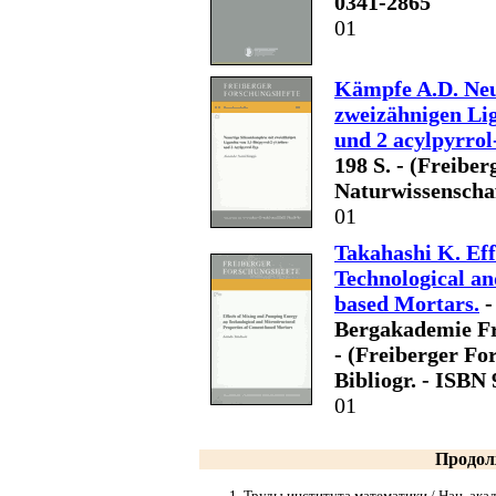
0341-2865
01
Kämpfe A.D. Neu
zweizähnigen Lig
und 2 acylpyrrol
198 S. - (Freiber
Naturwissenschaf
01
Takahashi K. Ef
Technological an
based Mortars.
-
Bergakademie Frei
- (Freiberger For
Bibliogr. - ISBN
01
Продол
Труды института математики / Нац. акад