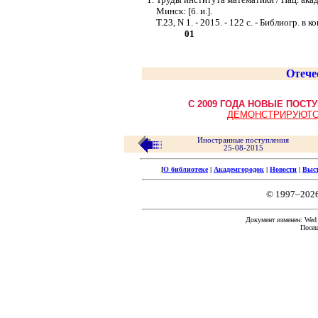
Минск: [б. и.].
Т.23, N 1. - 2015. - 122 с. - Библиогр. в 
01
Отече
С 2009 ГОДА НОВЫЕ ПОС
ДЕМОНСТРИРУЮТС
Иностранные поступления
25-08-2015
[
О библиотеке
|
Академгородок
|
Новости
|
Выс
© 1997–202
Документ изменен: Wed F
Посещ