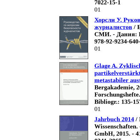
7022-15-1
01
Хорсли У. Руко
журналистов
/ 
СМИ. - Дания: Ph
978-92-9234-640
01
Glage A. Zyklis
partikelverstär
metastabiler aus
Bergakademie, 20
Forschungshefte.
Bibliogr.: 135-1
01
Jahrbuch 2014
/ 
Wissenschaften. 
GmbH, 2015. - 41