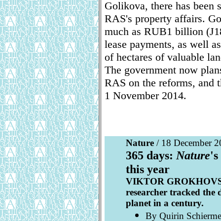
Golikova, there has been 
RAS's property affairs. Go
much as RUB1 billion (Ј18
lease payments, as well as
of hectares of valuable land
The government now plans 
RAS on the reforms, and th
1 November 2014.
Nature
/ 18 December 2
365 days:
Nature
's
this year
VIKTOR GROKHOVSKY: 
researcher tracked the d
planet in a century.
By Quirin Schierme