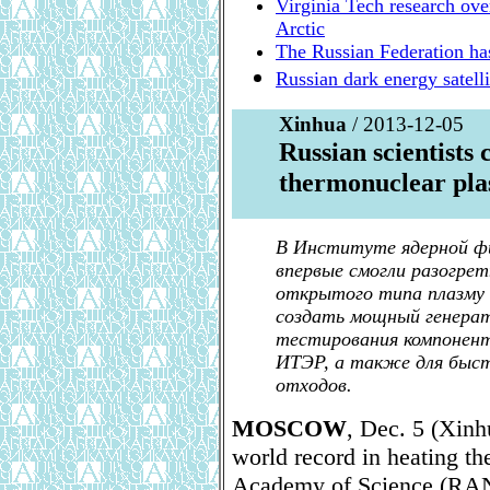
Virginia Tech research ove
Arctic
The Russian Federation ha
Russian dark energy satell
Xinhua
/ 2013-12-05
Russian scientists
thermonuclear pl
В Институте ядерной фи
впервые смогли разогрет
открытого типа плазму д
создать мощный генерат
тестирования компонент
ИТЭР, а также для быс
отходов.
MOSCOW
, Dec. 5 (Xinh
world record in heating t
Academy of Science (RAN