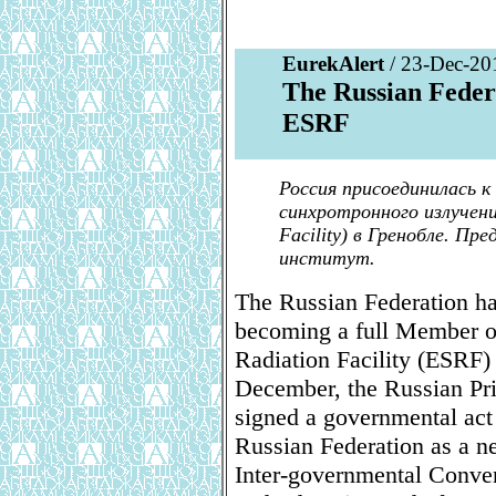
EurekAlert
/ 23-Dec-20
The Russian Federa
ESRF
Россия присоединилась к
синхротронного излучения
Facility) в Гренобле. П
институт.
The Russian Federation has
becoming a full Member o
Radiation Facility (ESRF)
December, the Russian Pr
signed a governmental act 
Russian Federation as a n
Inter-governmental Conven