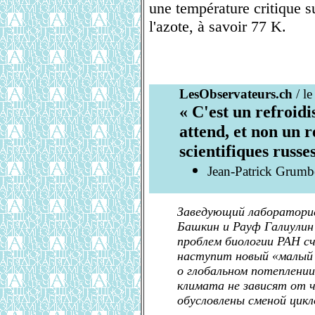
une température critique su
l'azote, à savoir 77 K.
LesObservateurs.ch
/ l
« C'est un refroid
attend, et non un r
scientifiques russe
Jean-Patrick Grumb
Заведующий лаборатори
Башкин и Рауф Галиули
проблем биологии РАН с
наступит новый «малый 
о глобальном потеплени
климата не зависят от ч
обусловлены сменой цикл