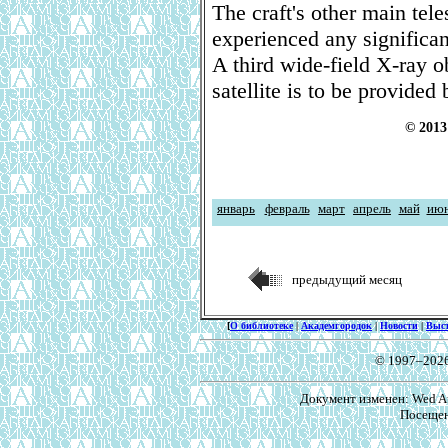
The craft's other main tele
experienced any significan
A third wide-field X-ray o
satellite is to be provided
© 2013 
январь
февраль
март
апрель
май
ию
предыдущий месяц
[
О библиотеке
|
Академгородок
|
Новости
|
Выс
© 1997–202
Документ изменен: Wed Au
Посещен