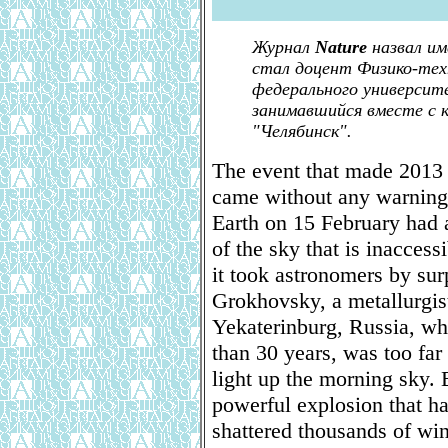
Журнал
Nature
назвал им
стал доцент Физико-тех
федерального университ
занимавшийся вместе с 
"Челябинск".
The event that made 2013 
came without any warning.
Earth on 15 February had 
of the sky that is inaccess
it took astronomers by sur
Grokhovsky, a metallurgist
Yekaterinburg, Russia, wh
than 30 years, was too fa
light up the morning sky.
powerful explosion that ha
shattered thousands of wi