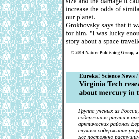
size and the damage it cau
increase the odds of simila
our planet.
Grokhovsky says that it wa
for him. "I was lucky enoug
story about a space travell
© 2014 Nature Publishing Group, a 
Eureka! Science News
/
Virginia Tech res
about mercury in t
Группа ученых из России
содержания ртути в орг
арктических районах Евр
случаях содержание ртут
же постоянно растущим,