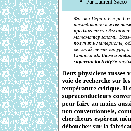
Par Laurent Sacco
Физики Вера и Игорь См
исследования высокотем
предлагается объединит
метаматериалами. Возм
получить материалы, об
высокой температуре, а
Статья
«Is there a meta
superconductivity?»
опубл
Deux physiciens russes v
voie de recherche sur le
température critique. Il s
supraconducteurs conven
pour faire au moins auss
non conventionnels, comm
chercheurs espèrent mêm
déboucher sur la fabrica