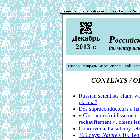
Д
Р
екабрь
оссийск
2013 г.
(по материал
январь
февраль
март
апрель
май
ию
CONTENTS / 
Russian scientists claim w
plasma?
Des supraconducteurs а ha
« C'est un refroidissement 
réchauffement », disent les
Controversial academy re
365 days:
Nature
's 10. Te