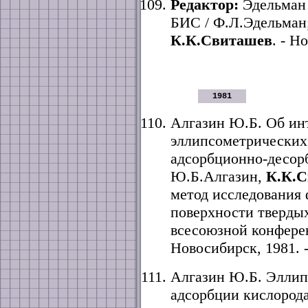
Редактор:
Эдельман 
БИС / Ф.Л.Эдельман
К.К.Свиташев
. - Н
1981
Алгазин Ю.Б. Об ин
эллипсометрических
адсорбционно-десор
Ю.Б.Алгазин,
К.К.
метод исследования
поверхности твердых
всесоюзной конферен
Новосибирск, 1981. -
Алгазин Ю.Б. Эллип
адсорбции кислорода