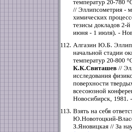
температур 20-780 °
// Эллипсометрия - 
химических процессо
тезисы докладов 2-й
июня - 1 июля). - Но
Алгазин Ю.Б. Эллип
начальной стадии ок
температур 20-800 
К.К.Свиташев
// Эл
исследования физик
поверхности твердых
всесоюзной конферен
Новосибирск, 1981. -
Взять на себя ответс
Ю.Новотоцкий-Власо
З.Яновицкая // За на