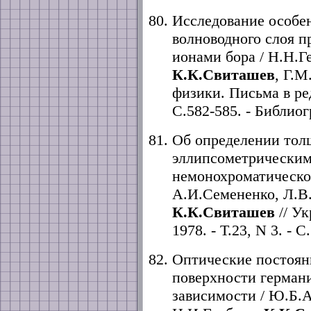
Исследование особе
волноводного слоя п
ионами бора / Н.Н.Г
К.К.Свиташев
, Г.М
физики. Письма в реда
С.582-585. - Библиогр
Об определении тол
эллипсометрическим
немонохроматическог
А.И.Семененко, Л.В
К.К.Свиташев
// У
1978. - Т.23, N 3. - С
Оптические постоян
поверхности герман
зависимости / Ю.Б.