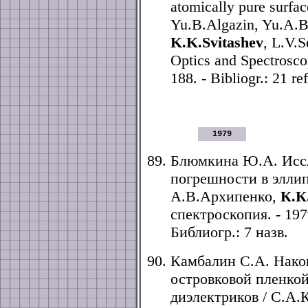
atomically pure surfac
Yu.B.Algazin, Yu.A.B
K.K.Svitashev
, L.V.
Optics and Spectroscop
188. - Bibliogr.: 21 ref
1979
Блюмкина Ю.А. Исс
погрешности в элли
А.В.Архипенко,
К.К
спектроскопия. - 1979
Библиогр.: 7 назв.
Камбалин С.А. Нако
островковой пленкой
диэлектриков / С.А