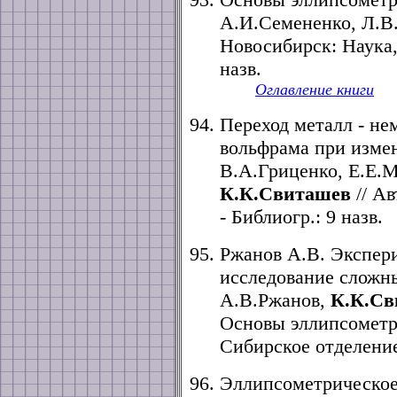
А.И.Семененко, Л.В.
Новосибирск: Наука, 
назв.
Оглавление книги
Переход металл - не
вольфрама при измен
В.А.Гриценко, Е.Е.М
К.К.Свиташев
// Ав
- Библиогр.: 9 назв.
Ржанов А.В. Экспер
исследование сложн
А.В.Ржанов,
К.К.Св
Основы эллипсометри
Сибирское отделение,
Эллипсометрическое