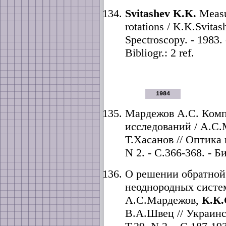
Svitashev K.K.
Measur
rotations / K.K.Svitas
Spectroscopy. - 1983. 
Bibliogr.: 2 ref.
1984
Мардежов А.С. Комп
исследований / А.С
Т.Хасанов // Оптика и
N 2. - С.366-368. - Б
О решении обратной
неоднородных систем
А.С.Мардежов,
К.К
В.А.Швец // Украинс