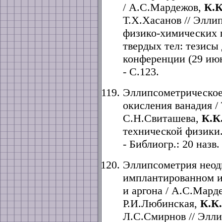
/ А.С.Мардежов,
К.
Т.Х.Хасанов // Элли
физико-химических 
твердых тел: тезисы
конференции (29 июн
- С.123.
Эллипсометрическое
окисления ванадия /
С.Н.Свиташева,
К.К
технической физики. -
- Библиогр.: 20 назв.
Эллипсометрия неод
имплантированном и
и аргона / А.С.Мард
Р.И.Любинская,
К.К
Л.С.Смирнов // Элли