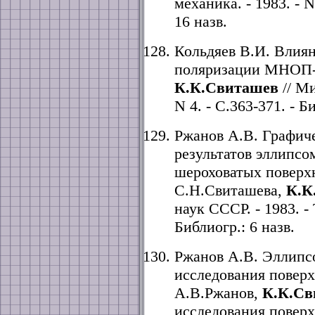
механика. - 1983. - N
16 назв.
Кольдяев В.И. Влия
поляризации МНОП-с
К.К.Свиташев
// Ми
N 4. - С.363-371. - Б
Ржанов А.В. Графич
результатов эллипсо
шероховатых поверхн
С.Н.Свиташева,
К.К
наук СССР. - 1983. - 
Библиогр.: 6 назв.
Ржанов А.В. Эллипс
исследования поверх
А.В.Ржанов,
К.К.Св
исследования поверх