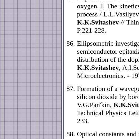
oxygen. I. The kineti
process / L.L.Vasilye
K.K.Svitashev
// Thin
P.221-228.
Ellipsometric investig
semiconductor epitaxi
distribution of the do
K.K.Svitashev
, A.I.
Microelectronics. - 19
Formation of a wavegu
silicon dioxide by bo
V.G.Pan'kin,
K.K.Svi
Technical Physics Lette
233.
Optical constants and