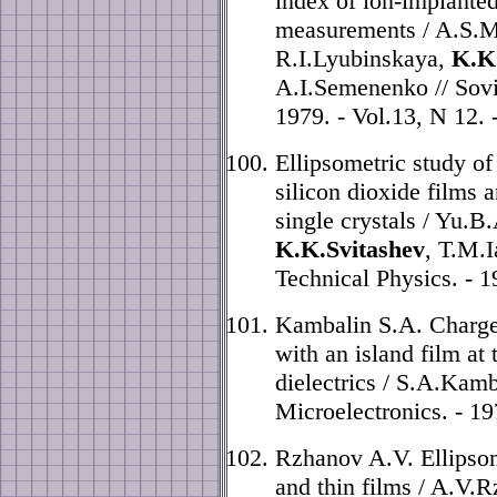
index of ion-implanted
measurements / A.S.M
R.I.Lyubinskaya,
K.K
A.I.Semenenko // Sovi
1979. - Vol.13, N 12. 
Ellipsometric study of
silicon dioxide films 
single crystals / Yu.
K.K.Svitashev
, T.M.I
Technical Physics. - 1
Kambalin S.A. Charg
with an island film at
dielectrics / S.A.Kam
Microelectronics. - 19
Rzhanov A.V. Ellipsom
and thin films / A.V.