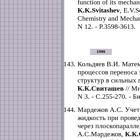
function of its mechan
K.K.Svitashev
, E.V.S
Chemistry and Mechani
N 12. - P.3598-3613.
1986
Кольдяев В.И. Мате
процессов переноса
структур в сильных 
К.К.Свиташев
// Ми
N 3. - С.255-270. - Б
Мардежов А.С. Учет 
жидкость при прове
через плоскопаралле
А.С.Мардежов,
К.К