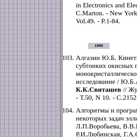
in Electronics and Ele
C.Marton. - New York
Vol.49. - P.1-84.
1980
Алгазин Ю.Б. Кинет
субтонких окисных 
монокристаллическо
исследование / Ю.Б
К.К.Свиташев
// Жу
- Т.50, N 10. - C.215
Алгоритмы и програ
некоторых задач элл
Л.П.Воробьева, В.В
Р.И.Любинская, Г.А