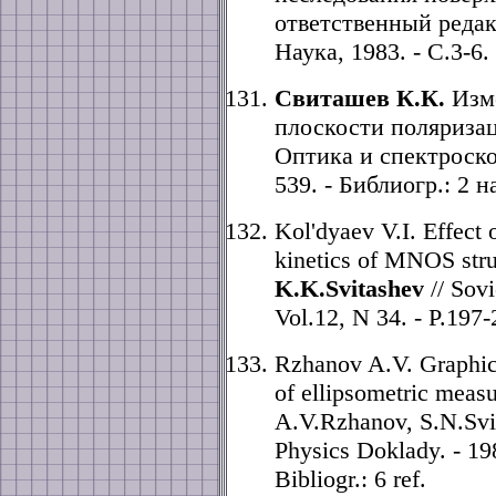
ответственный редак
Наука, 1983. - С.3-6.
Свиташев К.К.
Изм
плоскости поляризац
Оптика и спектроскопи
539. - Библиогр.: 2 н
Kol'dyaev V.I. Effect 
kinetics of MNOS struc
K.K.Svitashev
// Sovi
Vol.12, N 34. - P.197-
Rzhanov A.V. Graphica
of ellipsometric meas
A.V.Rzhanov, S.N.Svi
Physics Doklady. - 198
Bibliogr.: 6 ref.