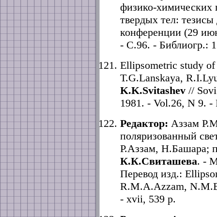
физико-химических 
твердых тел: тезисы
конференции (29 июн
- С.96. - Библиогр.: 1
Ellipsometric study of
T.G.Lanskaya, R.I.Lyu
K.K.Svitashev
// Sovi
1981. - Vol.26, N 9. - 
Редактор:
Аззам Р.М
поляризованный свет:
Р.Аззам, Н.Башара; 
К.К.Свиташева
. - 
Перевод изд.: Ellipsom
R.M.A.Azzam, N.M.Bas
- xvii, 539 p.