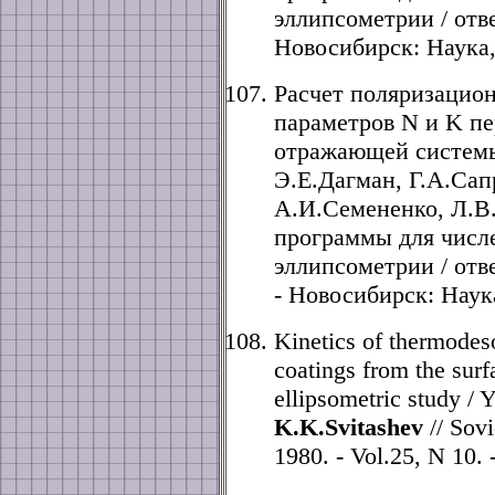
эллипсометрии / отв
Новосибирск: Наука, 
Расчет поляризацио
параметров N и K п
отражающей системы
Э.Е.Дагман, Г.А.Са
А.И.Семененко, Л.В
программы для числ
эллипсометрии / отв
- Новосибирск: Наука
Kinetics of thermodeso
coatings from the surfa
ellipsometric study /
K.K.Svitashev
// Sovi
1980. - Vol.25, N 10. 