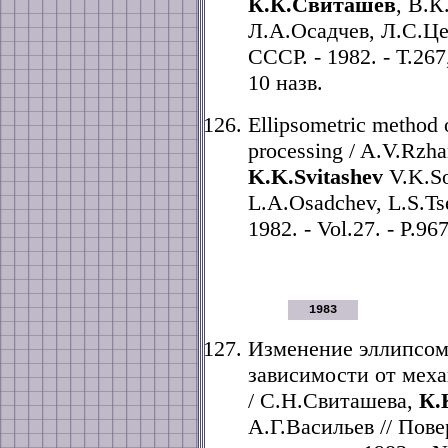
К.К.Свиташев
, В.
Л.А.Осадчев, Л.С.Це
СССР. - 1982. - Т.267
10 назв.
Ellipsometric method o
processing / A.V.Rzha
K.K.Svitashev
V.K.So
L.A.Osadchev, L.S.Tse
1982. - Vol.27. - P.967
1983
Изменение эллипсом
зависимости от мех
/ С.Н.Свиташева,
К.
А.Г.Васильев // Пов