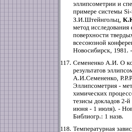
эллипсометрии и сп
примере системы Si
З.И.Штейнгольц,
К.
метод исследования
поверхности твердых
всесоюзной конферен
Новосибирск, 1981. -
Семененко А.И. О к
результатов эллипсо
А.И.Семененко, Р.Р.
Эллипсометрия - мет
химических процессо
тезисы докладов 2-й
июня - 1 июля). - Нов
Библиогр.: 1 назв.
Температурная зави