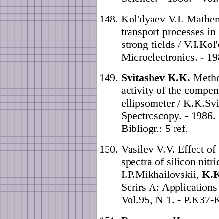
Kol'dyaev V.I. Mathem
transport processes in
strong fields / V.I.Ko
Microelectronics. - 19
Svitashev K.K.
Method
activity of the compe
ellipsometer / K.K.Sv
Spectroscopy. - 1986. 
Bibliogr.: 5 ref.
Vasilev V.V. Effect o
spectra of silicon nit
I.P.Mikhailovskii,
K.K
Serirs A: Applications
Vol.95, N 1. - P.K37-K4