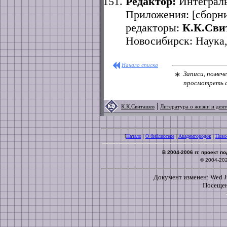
Редактор:
Интеграль
Приложения: [сборни
редакторы:
К.К.Сви
Новосибирск: Наука, 
Начало списка
*
Записи, помече
просмотреть d
|
К.К.Свиташев
Литература о жизни и деят
[
Начало
|
О библиотеке
|
Академгородок
|
Ново
В 2004-2006 гг. проект 
© 2004-20
Документ изменен: Wed Ju
Посещен