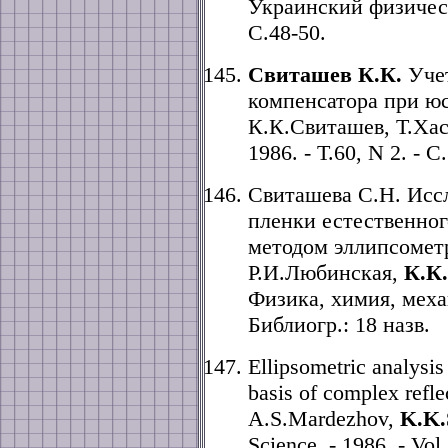
Украинский физически
С.48-50.
Свиташев К.К.
Учет
компенсатора при юс
К.К.Свиташев, Т.Хас
1986. - Т.60, N 2. - С
Свиташева С.Н. Исс
пленки естественног
методом эллипсомет
Р.И.Любинская,
К.К
Физика, химия, механи
Библиогр.: 18 назв.
Ellipsometric analysi
basis of complex refle
A.S.Mardezhov,
K.K.
Science. - 1986. - Vol