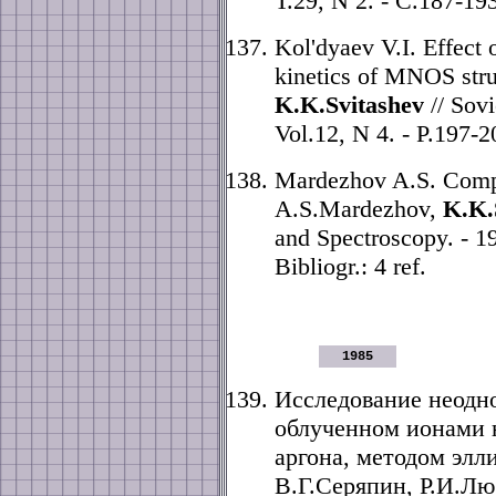
Т.29, N 2. - С.187-193
Kol'dyaev V.I. Effect 
kinetics of MNOS struc
K.K.Svitashev
// Sovi
Vol.12, N 4. - P.197-2
Mardezhov A.S. Compen
A.S.Mardezhov,
K.K.
and Spectroscopy. - 19
Bibliogr.: 4 ref.
1985
Исследование неодн
облученном ионами 
аргона, методом элл
В.Г.Серяпин, Р.И.Л