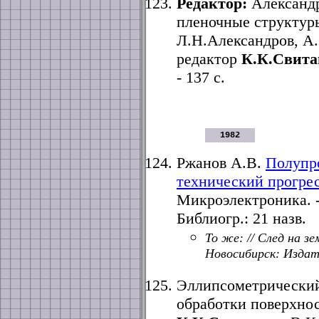
Редактор:
Александ
пленочные структуры
Л.Н.Александров, А
редактор
К.К.Свит
- 137 с.
1982
Ржанов А.В.
Полупр
технический прогре
Микроэлектроника. - 1
Библиогр.: 21 назв.
То же: // След на з
Новосибирск: Издат
Эллипсометрический
обработки поверхнос