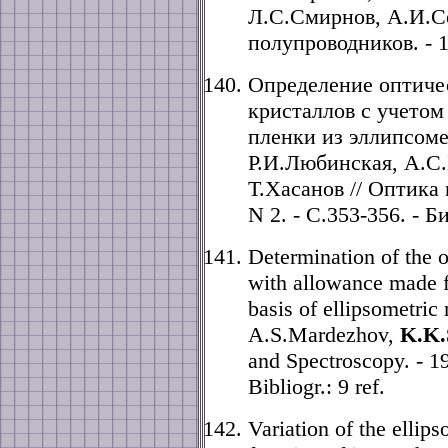
Л.С.Смирнов, А.И.Се
полупроводников. - 19
Определение оптиче
кристаллов с учетом
пленки из эллипсоме
Р.И.Любинская, А.С
Т.Хасанов // Оптика и
N 2. - С.353-356. - Б
Determination of the o
with allowance made fo
basis of ellipsometri
A.S.Mardezhov,
K.K.
and Spectroscopy. - 19
Bibliogr.: 9 ref.
Variation of the ellips