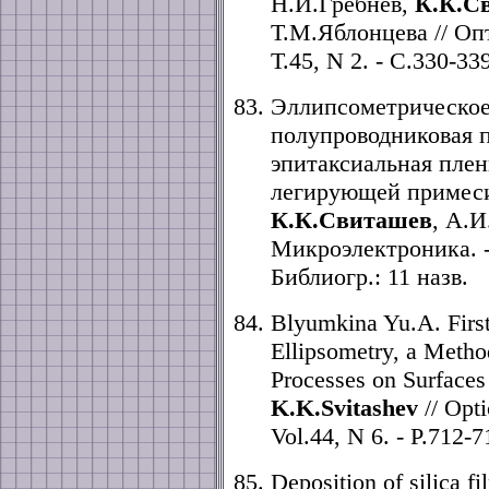
Н.И.Гребнев,
К.К.С
Т.М.Яблонцева // Опт
Т.45, N 2. - С.330-33
Эллипсометрическое
полупроводниковая 
эпитаксиальная пле
легирующей примеси
К.К.Свиташев
, А.И
Микроэлектроника. - 1
Библиогр.: 11 назв.
Blyumkina Yu.A. Firs
Ellipsometry, a Metho
Processes on Surfaces
K.K.Svitashev
// Opti
Vol.44, N 6. - P.712-7
Deposition of silica fi