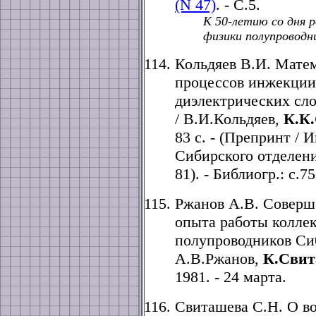
(N 47)
. - C.5.
К 50-летию со дня 
физики полупроводн
Кольдяев В.И. Мате
процессов инжекции 
диэлектрических сл
/ В.И.Кольдяев,
К.К
83 с. - (Препринт /
Сибирского отделен
81). - Библиогр.: с.75
Ржанов А.В. Cоверше
опыта работы колле
полупроводников Си
А.В.Ржанов,
К.Сви
1981. - 24 марта.
Свиташева С.Н. О в