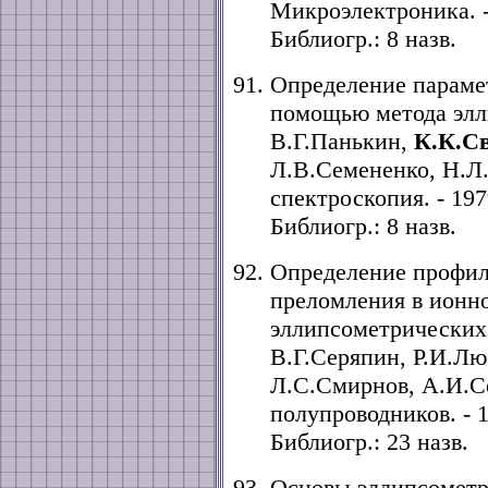
Микроэлектроника. - 1
Библиогр.: 8 назв.
Определение параме
помощью метода элл
В.Г.Панькин,
К.К.С
Л.В.Семененко, Н.Л
спектроскопия. - 1979
Библиогр.: 8 назв.
Определение профил
преломления в ионн
эллипсометрических
В.Г.Серяпин, Р.И.Л
Л.С.Смирнов, А.И.Се
полупроводников. - 19
Библиогр.: 23 назв.
Основы эллипсометр