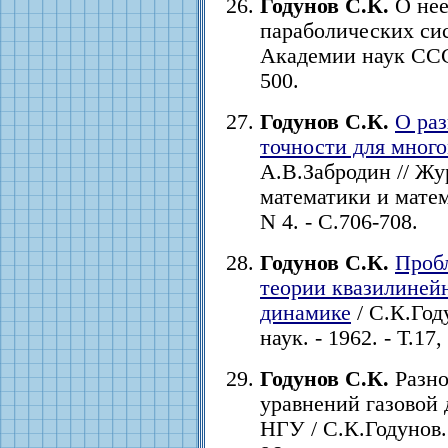
Годунов С.К.
О нее
параболических сис
Академии наук СССР.
500.
Годунов С.К.
О раз
точности для мног
А.В.Забродин // Ж
математики и матема
N 4. - С.706-708.
Годунов С.К.
Проб
теории квазилинейн
динамике
/ С.К.Год
наук. - 1962. - Т.17,
Годунов С.К.
Разно
уравнений газовой 
НГУ / С.К.Годунов. 