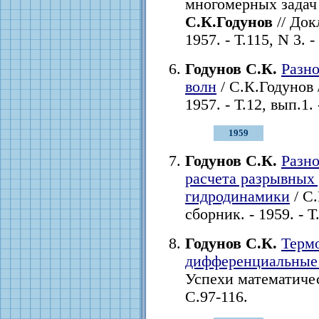
многомерных задач 
С.К.Годунов
// Док
1957. - Т.115, N 3. 
Годунов С.К.
Разно
волн
/ С.К.Годунов 
1957. - Т.12, вып.1.
1959
Годунов С.К.
Разн
расчета разрывных
гидродинамики
/ С
сборник. - 1959. - Т
Годунов С.К.
Термо
дифференциальные
Успехи математическ
С.97-116.