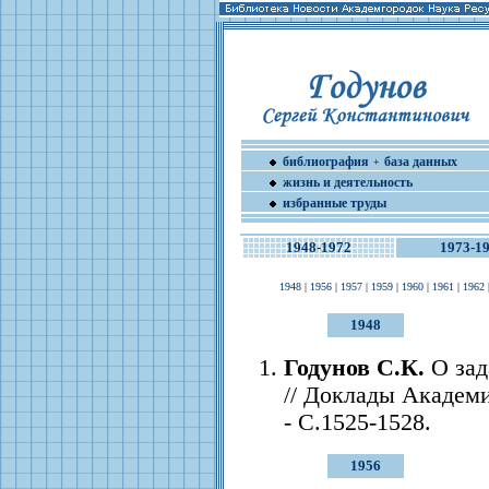
библиография
база данных
+
жизнь и деятельность
избранные труды
1948-1972
1973-1
1948
|
1956
|
1957
|
1959
|
1960
|
1961
|
1962
1948
Годунов С.К.
О зад
// Доклады Академии
- С.1525-1528.
1956