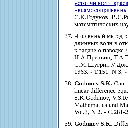
устойчивости краев
несамосопряженны
С.К.Годунов, В.С.Р
математических наук.
Численный метод р
длинных волн в от
к задаче о паводке 
Н.А.Притвиц, Т.А.
С.М.Шугрин // Док
1963. - Т.151, N 3. 
Godunov S.K.
Canon
linear difference equ
S.K.Godunov, V.S.R
Mathematics and Mat
Vol.3, N 2. - С.281-
Godunov S.K.
Diffe