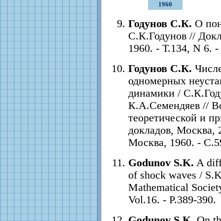
1960
Годунов С.К.
О пон
С.К.Годунов // Док
1960. - Т.134, N 6. 
Годунов С.К.
Числе
одномерных неуста
динамики / С.К.Год
К.А.Семендяев // В
теоретической и п
докладов, Москва, 2
Москва, 1960. - С.5
Godunov S.K.
A diff
of shock waves / S.
Mathematical Society 
Vol.16. - P.389-390.
Godunov S.K.
On the