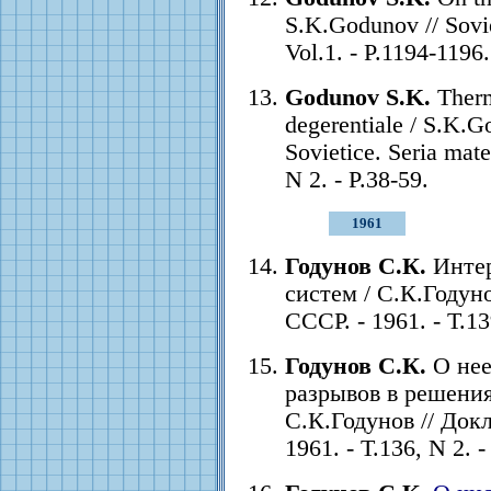
S.K.Godunov // Sovie
Vol.1. - P.1194-1196.
Godunov S.K.
Therm
degerentiale / S.K.
Sovietice. Seria mate
N 2. - P.38-59.
1961
Годунов С.К.
Интер
систем / С.К.Годун
СССР. - 1961. - Т.13
Годунов С.К.
О нее
разрывов в решени
С.К.Годунов // Док
1961. - Т.136, N 2. 