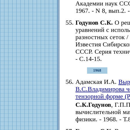
Академии наук СССР
1967. - N 8, вып.2. 
Годунов С.К.
О реш
уравнений с испол
разностных сеток /
Известия Сибирско
СССР. Серия техниче
- С.14-15.
1968
Адамская И.А.
Выр
B.C.Владимирова ч
тензорной форме (
С.К.Годунов
, Г.П.
вычислительной ма
физики. - 1968. - Т.