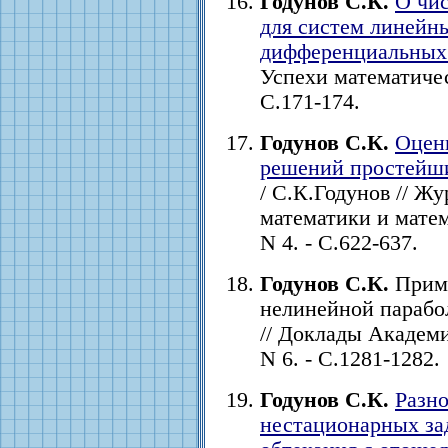
Годунов С.К.
О чи
для систем линейн
дифференциальных
Успехи математическ
С.171-174.
Годунов С.К.
Оцен
решений простейши
/ С.К.Годунов // Ж
математики и матема
N 4. - С.622-637.
Годунов С.К.
Приме
нелинейной парабо
// Доклады Академии
N 6. - С.1281-1282.
Годунов С.К.
Разно
нестационарных зад