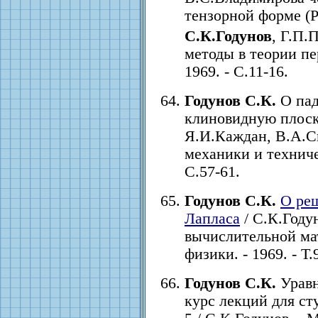
тензорной форме (
С.К.Годунов
, Г.П.
методы в теории пе
1969. - С.11-16.
Годунов С.К.
О пад
клиновидную плоско
Я.И.Каждан, В.А.С
механики и техничес
С.57-61.
Годунов С.К.
О ре
Лапласа
/ С.К.Году
вычислительной ма
физики. - 1969. - Т.
Годунов С.К.
Уравн
курс лекций для ст