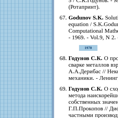
5 / С.К.Годунов. - М
(Ротапринт).
Godunov S.K.
Soluti
equation / S.K.Godu
Computational Mathe
- 1969. - Vol.9, N 2.
1970
Годунов С.К.
О про
сварке металлов вз
А.А.Дерибас // Не
механики. - Ленингр
Годунов С.К.
О схо
метода наискорейше
собственных значен
Г.П.Прокопов // Д
частными производн