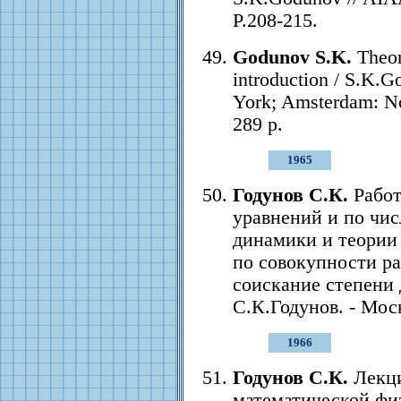
P.208-215.
Godunov S.K.
Theor
introduction / S.K.
York; Amsterdam: No
289 p.
1965
Годунов С.К.
Работ
уравнений и по чи
динамики и теории
по совокупности ра
соискание степени д
С.К.Годунов. - Москв
1966
Годунов С.К.
Лекци
математической физ