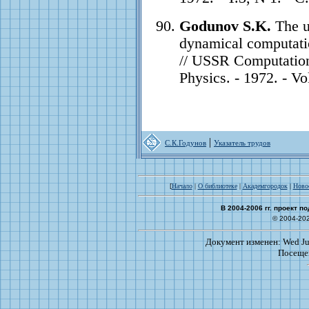
Godunov S.K.
The u
dynamical computati
// USSR Computatio
Physics. - 1972. - Vo
|
С.К.Годунов
Указатель трудов
[
Начало
|
О библиотеке
|
Академгородок
|
Ново
В 2004-2006 гг. проект 
© 2004-20
Документ изменен: Wed Jun
Посеще