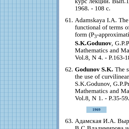
курс лекций. Вып.1
1968. - 108 с.
Adamskaya I.A. The 
functional of terms o
form (P
-approximat
3
S.K.Godunov
, G.P.
Mathematics and Mat
Vol.8, N 4. - P.163-1
Godunov S.K.
The so
the use of curvilinea
S.K.Godunov, G.P.P
Mathematics and Mat
Vol.8, N 1. - P.35-59
1969
Адамская И.А. Вы
В.С.Владимирова ч