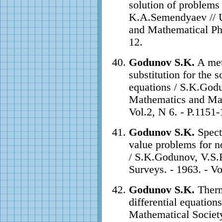
solution of problems
K.A.Semendyaev // 
and Mathematical Phys
12.
Godunov S.K.
A met
substitution for the 
equations / S.K.God
Mathematics and Mat
Vol.2, N 6. - P.1151-
Godunov S.K.
Spectr
value problems for no
/ S.K.Godunov, V.S.
Surveys. - 1963. - Vo
Godunov S.K.
Therm
differential equatio
Mathematical Society 