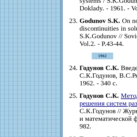
systems / S.K.Godun
Doklady. - 1961. - Vo
Godunov S.K.
On no
discontinuities in so
S.K.Godunov // Sovie
Vol.2. - P.43-44.
1962
Годунов С.К.
Введе
С.К.Годунов, В.С.Р
1962. - 340 с.
Годунов С.К.
Метод
решения систем ра
С.К.Годунов // Жу
и математической фи
982.