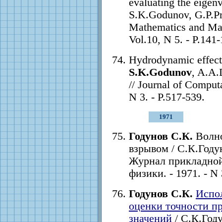
evaluating the eigenv
S.K.Godunov, G.P.P
Mathematics and Mat
Vol.10, N 5. - P.141-
Hydrodynamic effects 
S.K.Godunov
, A.A.
// Journal of Computa
N 3. - P.517-539.
1971
Годунов С.К.
Волно
взрывом / С.К.Году
Журнал прикладной
физики. - 1971. - N 
Годунов С.К.
Испол
оценки точности п
значений
/ С.К.Год