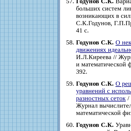
Годунов С.К.
Вариа
больших систем ли
возникающих в сил
С.К.Годунов, Г.П.Пр
41 с.
Годунов С.К.
О не
движениях идеально
И.Л.Киреева // Жу
и математической фи
392.
Годунов С.К.
О ре
уравнений с испол
разностных сеток
/
Журнал вычислител
математической физи
Годунов С.К.
Уравн