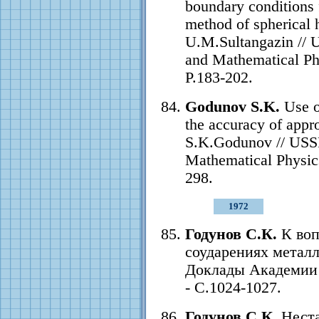
boundary conditions 
method of spherical
U.M.Sultangazin //
and Mathematical Phy
P.183-202.
Godunov S.K.
Use of
the accuracy of appr
S.K.Godunov // USS
Mathematical Physics.
298.
1972
Годунов С.К.
К воп
соударениях металл
Доклады Академии н
- С.1024-1027.
Годунов С.К.
Неста