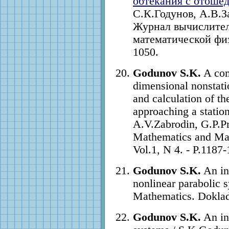
обтекания с отоше
С.К.Годунов, А.В.З
Журнал вычислител
математической физи
1050.
Godunov S.K.
A com
dimensional nonstat
and calculation of t
approaching a statio
A.V.Zabrodin, G.P.P
Mathematics and Mat
Vol.1, N 4. - P.1187
Godunov S.K.
An in
nonlinear parabolic 
Mathematics. Doklady
Godunov S.K.
An int