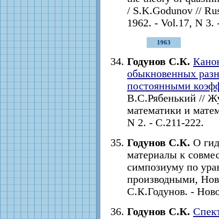
/ S.K.Godunov // Ru
1962. - Vol.17, N 3. 
1963
Годунов С.К.
Кано
обыкновенных разн
постоянными коэф
В.С.Рябенький // 
математики и матема
N 2. - С.211-222.
Годунов С.К.
О гид
материалы к совме
симпозиуму по ура
производными, Ново
С.К.Годунов. - Новос
Годунов С.К.
Спек