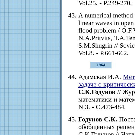
Vol.25. - P.249-270.
A numerical method f
linear waves in open 
flood problem / O.F.
N.A.Pritvits, T.A.Te
S.M.Shugrin // Sovie
Vol.8. - P.661-662.
1964
Адамская И.А.
Мет
задаче о критическ
С.К.Годунов
// Жу
математики и матема
N 3. - С.473-484.
Годунов С.К.
Поста
обобщенных решени
С.К.Годунов // Че