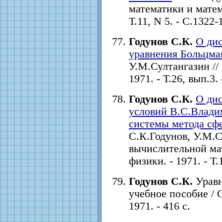
математики и матем
Т.11, N 5. - С.1322-
Годунов С.К.
О ди
уравнения Больцма
У.М.Султангазин //
1971. - Т.26, вып.3. 
Годунов С.К.
О ди
условий В.С.Влади
системы метода сф
С.К.Годунов, У.М.С
вычислительной ма
физики. - 1971. - Т.
Годунов С.К.
Уравн
учебное пособие / 
1971. - 416 с.