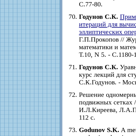
С.77-80.
Годунов С.К.
Прим
итераций для вычи
эллиптических опе
Г.П.Прокопов // Ж
математики и матем
Т.10, N 5. - С.1180-
Годунов С.К.
Уравн
курс лекций для ст
С.К.Годунов. - Моск
Решение одномерны
подвижных сетках 
И.Л.Киреева, Л.А.П
112 с.
Godunov S.K.
A met