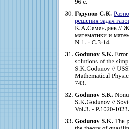
96 с.
Годунов С.К.
Разн
решения задач газ
К.А.Семендяев // 
математики и матема
N 1. - С.3-14.
Godunov S.K.
Error 
solutions of the simp
S.K.Godunov // USS
Mathematical Physics.
743.
Godunov S.K.
Nonun
S.K.Godunov // Sovie
Vol.3. - P.1020-1023
Godunov S.K.
The p
the theory of quasil