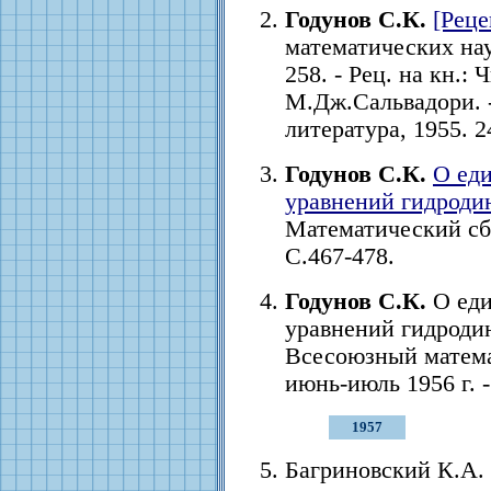
Годунов С.К.
[Рец
математических наук.
258. - Рец. на кн.:
М.Дж.Сальвадори. 
литература, 1955. 2
Годунов С.К.
О ед
уравнений гидроди
Математический сбор
С.467-478.
Годунов С.К.
О еди
уравнений гидродина
Всесоюзный матема
июнь-июль 1956 г. - 
1957
Багриновский К.А.