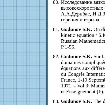
Исследование вязк
высокоскоростных 
А.А.Дерибас, И.Д.З
горения и взрыва. - 
Godunov S.K.
On di
kinetic equation / S
Russian Mathematical
P.1-56.
Godunov S.K.
Sur la
domaines compliqués
équations aux différ
du Congrès Internati
France, 1-10 Septembr
1971. - Vol.3: Mathé
et Enseignement (F).
Godunov S.K.
The di