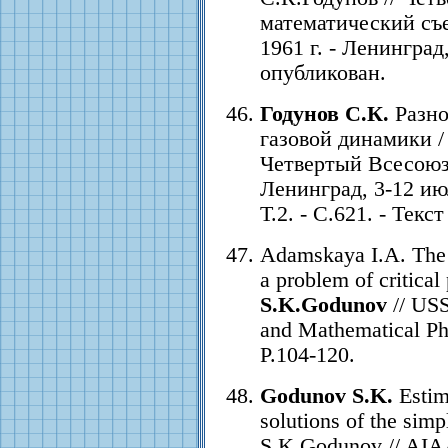
математический съе
1961 г. - Ленинград,
опубликован.
Годунов С.К.
Разно
газовой динамики /
Четвертый Всесоюз
Ленинград, 3-12 июл
Т.2. - С.621. - Текс
Adamskaya I.A. The 
а problem of critica
S.K.Godunov
// US
and Mathematical Phy
P.104-120.
Godunov S.K.
Estima
solutions of the simp
S.K.Godunov // AIAA 