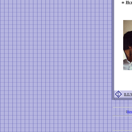
*
Ист
В.П.
[
Нач