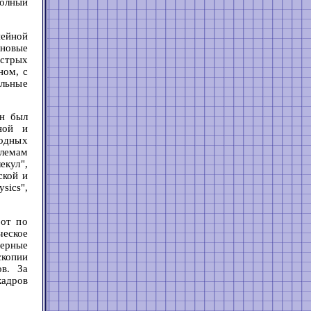
полный
нейной
 новые
ыстрых
ном, с
льные
Он был
ной и
одных
лемам
екул",
ской и
sics",
бот по
ческое
ерные
копии
ов. За
адров