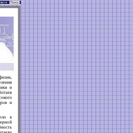
физик,
ления
ники и
ботаев
сокого
оров и
ело к
ерной
бность
отаева