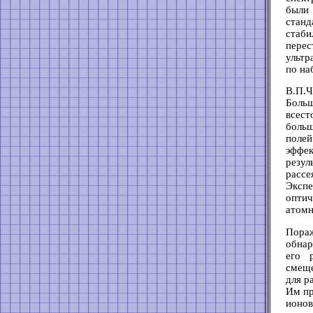
были 
стан
стаби
пере
ультр
по на
В.П.Ч
Боль
всест
больш
полей
эффе
резул
расс
Экспе
оптич
атомн
Пора
обнар
его 
смеще
для р
Им пр
ионов