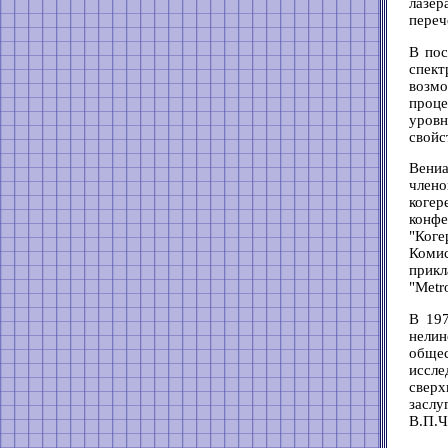
лазер
переч
В пос
спект
возмо
проце
уров
свойс
Вениа
член
коге
конф
"Коге
Комис
прикл
"Metr
В 197
нелин
обще
иссл
сверх
засл
В.П.Ч