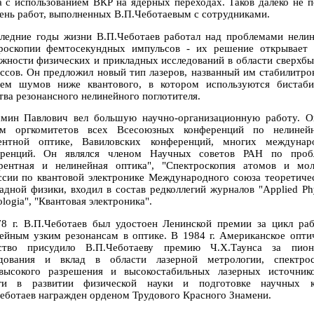
а с использованием ВКР на ядерных переходах. Таков далеко не 
ень работ, выполненных В.П.Чеботаевым с сотрудниками.
ледние годы жизни В.П.Чеботаев работал над проблемами нели
роскопии фемтосекундных импульсов - их решение открывает
жности физических и прикладных исследований в области сверхб
ссов. Он предложил новый тип лазеров, названный им стабилитро
нем шумов ниже квантового, в котором используются бистаби
тва резонансного нелинейного поглотителя.
мин Павлович вел большую научно-организационную работу. 
ом оргкомитетов всех Всесоюзных конференций по нелиней
рентной оптике, Вавиловских конференций, многих междунар
еренций. Он являлся членом Научных советов РАН по проб
рентная и нелинейная оптика", "Спектроскопия атомов и мол
сии по квантовой электронике Международного союза теоретиче
адной физики, входил в состав редколлегий журналов "Applied Phy
ologia", "Квантовая электроника".
8 г. В.П.Чеботаев был удостоен Ленинской премии за цикл ра
ейным узким резонансам в оптике. В 1984 г. Американское опти
ство присудило В.П.Чеботаеву премию Ч.X.Таунса за пион
едования и вклад в области лазерной метрологии, спектрос
высокого разрешения и высокостабильных лазерных источник
уги в развитии физической науки и подготовке научных к
еботаев награжден орденом Трудового Красного Знамени.