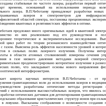
созданы стабильные по частоте лазеры, разработан первый опти
дарт времени, основанный на использовании периода коле
льного лазера. В.П.Чеботаеву принадлежат разработки новых
страиваемых лазеров и спектрометров для инфракрас
афиолетовой областей спектра, постановка прецизионных экспери
блюдению квантовых и релятивистских эффектов в оптике.
еботаев предложил много оригинальных идей в квантовой электр
шинство из них реализовано под его руководством и пол
ороннее теоретическое и экспериментальное исследование. Вы
ой цикл работ по теории резонансного взаимодействия опти
 с газом. Выяснена роль эффектов населенности уровней и когер
ктов в сильных полях лазерного излучения. Получены интер
ьтаты в области атомных столкновений: измерены сечения уп
еяния в газе низкого давления методами лазерной спектроск
риментально продемонстрировано когерентное излучение в разне
еских полях, что закладывает основы нового направления фи
ооптической интерферометрии.
жает широта научных интересов В.П.Чеботаева - от пр
ужения гравитационных волн до использования лазеров в медицин
руководством разработаны оптические методы регистрации 
ний с использованием высокостабильных лазеров, что явилось о
азработки оптических датчиков для детектирования гравитационных
едсказано образование кристаллических структур ионов при охла
 в ловушке. Высказаны соображения о возможности создания 