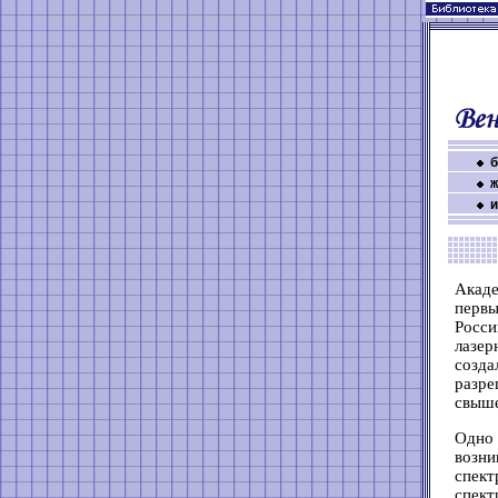
б
ж
и
Акаде
перв
Росси
лазер
созда
разре
свыше
Одно
возн
спект
спект