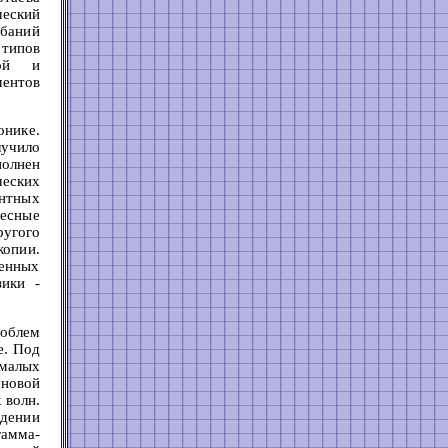
ческий
баний
 типов
ной и
ментов
онике.
учило
полнен
ческих
ентных
есные
ругого
опии.
сенных
зики -
облем
е. Под
малых
сновой
 волн.
ждении
гамма-