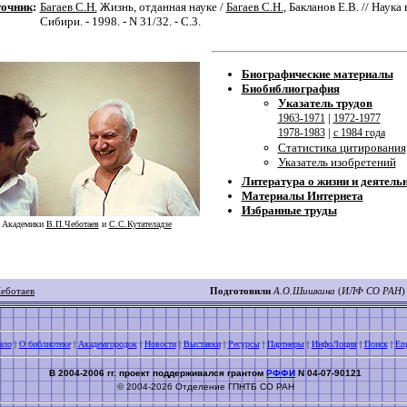
очник
:
Багаев С.Н.
Жизнь, отданная науке /
Багаев С.Н.
, Бакланов Е.В. // Наука 
Сибири. - 1998. - N 31/32. - С.3.
Биографические материалы
Биобиблиография
Указатель трудов
|
1963-1971
1972-1977
|
1978-1983
с 1984 года
Статистика цитирования
Указатель изобретений
Литература о жизни и деятель
Материалы Интернета
Избранные труды
Академики
В.П.Чеботаев
и
С.С.Кутателадзе
Чеботаев
Подготовили
А.О.Шишкина
(
ИЛФ СО РАН
)
ало
|
О библиотеке
|
Академгородок
|
Новости
|
Выставки
|
Ресурсы
|
Партнеры
|
ИнфоЛоция
|
Поиск
|
Eng
В 2004-2006 гг. проект поддерживался грантом
РФФИ
N 04-07-90121
© 2004-2026 Отделение ГПНТБ СО РАН