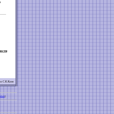
в
ности
 и
С.К.Канн
lish
]