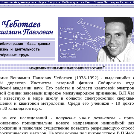
иблиография
база данных
+
изнь и деятельность
збранные труды
*
АКАДЕМИК ВЕНИАМИН ПАВЛОВИЧ ЧЕБОТАЕВ
мик Вениамин Павлович Чеботаев (1938-1992) - выдающийся 
ый директор Института лазерной физики Сибирского отде
йской академии наук. Его работы в области квантовой электро
ной физики завоевали широкое международное признание. В.П.Че
л известную в мире школу в области спектроскопии сверхвы
шения и квантовой метрологии. Среди его учеников - 10 докт
 30 кандидатов наук.
 из его исследований -
получение узких резонансов
- прив
икновению принципиально нового направления нелинейной лаз
роскопии и позволило существенно повысить разрешающую спосо
роскопических методов. На этой основе под руководством В.П.Чеб