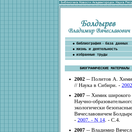
библиография
база данных
+
жизнь и деятельность
избранные труды
БИОГРАФИЧЕСКИЕ МАТЕРИАЛЫ
2002
-- Политов А. Хими
// Наука в Сибири. -
2002
2007
-- Химик широкого 
Научно-образовательног
экологически безопасны
Вячеславовичем Болдыре
-
2007. - N 14
. - С.4.
2007
-- Владимир Вячесл