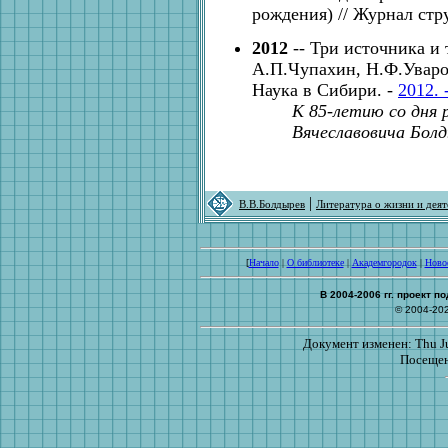
рождения) // Журнал стру
2012
-- Три источника и 
А.П.Чупахин, Н.Ф.Уваров
Наука в Сибири. -
2012. 
К 85-летию со дня
Вячеславовича Бол
|
В.В.Болдырев
Литература о жизни и деят
[
Начало
|
О библиотеке
|
Академгородок
|
Ново
В 2004-2006 гг. проект 
© 2004-20
Документ изменен: Thu Ju
Посещен