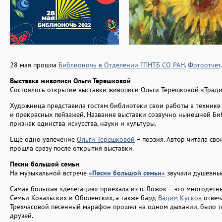
28 мая прошла
Библионочь в Отделении ГПНТБ СО РАН
.
Фотоотчет
.
Выставка живописи Ольги Терешковой
Состоялось открытие выставки живописи Ольги Терешковой «Тради
Художница представила гостям библиотеки свои работы в технике 
и прекрасных пейзажей. Название выставки созвучно нынешней Б
признак единства искусства, науки и культуры.
Еще одно увлечение
Ольги Терешковой
– поэзия. Автор читала сво
прошла сразу после открытия выставки.
Песни большой семьи
На музыкальной встрече
«Песни большой семьи»
звучали душевные
Самая большая «делегация» приехала из п. Ложок – это многодет
Семьи Ковальских и Оболенских, а также бард
Вадим Кусков
отвеч
Трехчасовой песенный марафон прошел на одном дыхании, было те
друзей.