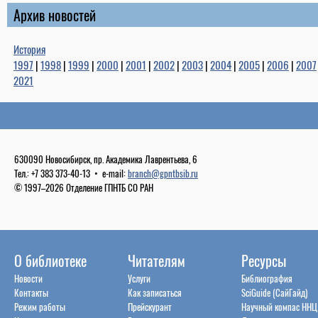
Архив новостей
История
1997
|
1998
|
1999
|
2000
|
2001
|
2002
|
2003
|
2004
|
2005
|
2006
|
2007
2021
630090 Новосибирск, пр. Академика Лаврентьева, 6
Тел.: +7 383 373-40-13 • e-mail:
branch@gpntbsib.ru
© 1997–2026 Отделение ГПНТБ СО РАН
О библиотеке
Читателям
Ресурсы
Новости
Услуги
Библиография
Контакты
Как записаться
SciGuide (СайГайд)
Режим работы
Прейскурант
Научный компас ННЦ