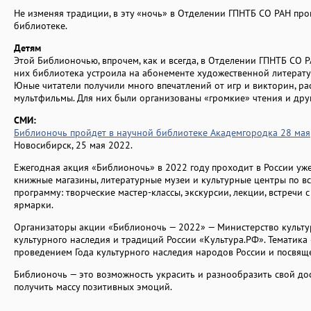
Не изменяя традиции, в эту «ночь» в Отделении ГПНТБ СО РАН пр
библиотеке.
Детям
Этой Библионочью, впрочем, как и всегда, в Отделении ГПНТБ СО 
них библиотека устроила на абонементе художественной литерат
Юные читатели получили много впечатлений от игр и викторин, р
мультфильмы. Для них были организованы «громкие» чтения и дру
СМИ:
Библионочь пройдет в научной библиотеке Академгородка 28 мая
Новосибирск, 25 мая 2022.
Ежегодная акция «Библионочь» в 2022 году проходит в России уже
книжные магазины, литературные музеи и культурные центры по вс
программу: творческие мастер-классы, экскурсии, лекции, встречи 
ярмарки.
Организаторы акции «Библионочь — 2022» — Министерство культу
культурного наследия и традиций России «Культура.РФ». Тематика
проведением Года культурного наследия народов России и посвящ
Библионочь — это возможность украсить и разнообразить свой дос
получить массу позитивных эмоций.