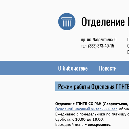
Отделение
пр. Ак. Лаврентьева, 6
П
тел: (383) 373-40-15
С
В
О библиотеке
Новости
Режим работы Отделения ГПНТ
Отделение ГПНТБ СО РАН (Лаврентьева, 
Основной научный читальный зал
, абон
Ежедневно с понедельника по пятницу 
Суббота: с
10:00
до
18:00
.
Выходной день –
воскресенье
.