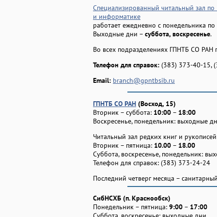
Специализированный читальный зал по
и информатике
работает ежедневно с понедельника по
Выходные дни –
суббота, воскресенье
.
Во всех подразделениях ГПНТБ СО РАН 
Телефон для справок:
(383) 373-40-15, 
Email:
branch@gpntbsib.ru
ГПНТБ СО РАН
(Восход, 15)
Вторник – суббота:
10:00
–
18:00
Воскресенье, понедельник: выходные д
Читальный зал редких книг и рукописей
Вторник – пятница:
10.00
–
18.00
Суббота, воскресенье, понедельник: вы
Телефон для справок: (383) 373-24-24
Последний четверг месяца – санитарный
СибНСХБ (п. Краснообск)
Понедельник – пятница:
9:00
–
17:00
Суббота, воскресенье: выходные дни