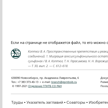
Если на странице не отображется файл, то его можно
Коптюг В. А. Пространственные препятствия и реакц
соединений. 1. Миграция алксилсульфонильного остатк
сульфонах / В. А. Коптюг, Т. Н. Герасимова, Н. Н. Ворожц
— Т. 30, вып. 2. — С. 612–618.
630090 Новосибирск, пр. Академика Лаврентьева, 6
Докум
Тел.: +7 383 373-40-13 • e-mail:
branch@gpntbsib.ru
Разме
© 1997-2021
Отделение ГПНТБ СО РАН
Посещ
Труды
Указатель заглавий
Cоавторы
Изобрете
•
•
•