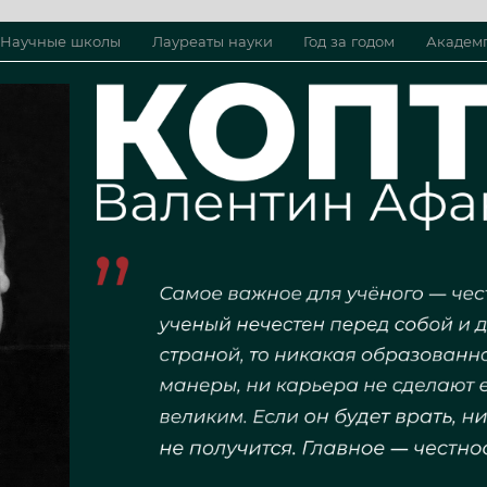
Научные школы
Лауреаты науки
Год за годом
Академ