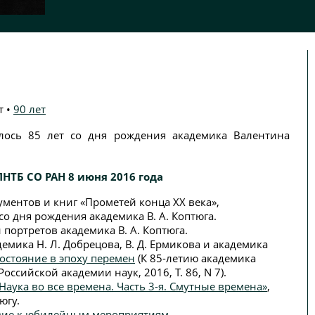
т
•
90 лет
лось 85 лет со дня рождения академика Валентина
НТБ СО РАН 8 июня 2016 года
ментов и книг «Прометей конца XX века»,
о дня рождения академика В. А. Коптюга.
портретов академика В. А. Коптюга.
емика Н. Л. Добрецова, В. Д. Ермикова и академика
остояние в эпоху перемен
(К 85-летию академика
 Российской академии наук, 2016, Т. 86, N 7).
Наука во все времена. Часть 3-я. Смутные времена»
,
югу.
овие к юбилейным мероприятиям.