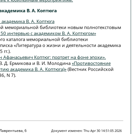
академика В. А. Коптюга
 академика В. А. Коптюга
ой мемориальной библиотеки новым полнотекстовым
 50 интервью с академиком В. А. Коптюгом»
го каталога мемориальной библиотеки
писка «Литература о жизни и деятельности академика
 гг.).
н Афанасьевич Коптюг: портрет на фоне эпохи».
 В. Д. Ермикова и В. И. Молодина
«Противостояние
етию академика В. А. Коптюга)»
(Вестник Российской
6, N 7).
Лаврентьева, 6
Документ изменен: Thu Apr 30 14:51:05 2026