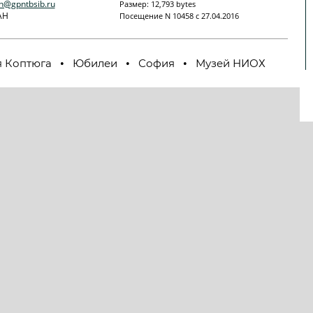
h@gpntbsib.ru
Размер: 12,793 bytes
АН
Посещение N 10458 с 27.04.2016
 Коптюга
Юбилеи
София
Музей НИОХ
•
•
•