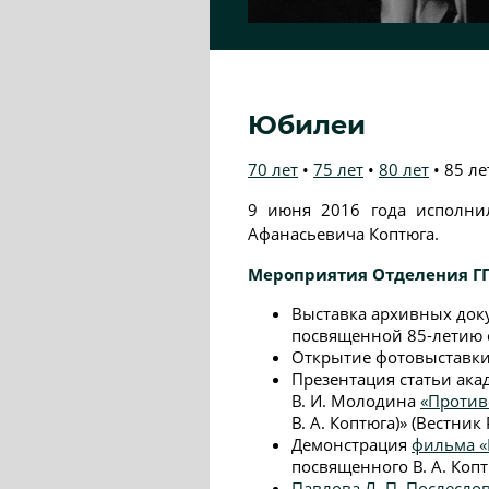
Юбилеи
70 лет
•
75 лет
•
80 лет
•
85 ле
9 июня 2016 года исполни
Афанасьевича Коптюга.
Мероприятия Отделения ГП
Выставка архивных доку
посвященной 85-летию с
Открытие фотовыставки 
Презентация статьи акад
В. И. Молодина
«Против
В. А. Коптюга)» (Вестник
Демонстрация
фильма «
посвященного В. А. Копт
Павлова Л. П. Послесл