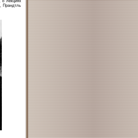
, о лекциях
), Прандтль