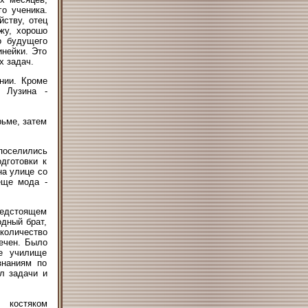
го ученика.
йству, отец
жу, хорошо
о будущего
инейки. Это
х задач.
нии. Кроме
м Лузина -
рьме, затем
поселились
дготовки к
на улице со
еще мода -
редстоящем
дный брат,
 количество
ечен. Было
ое училище
знаниям по
л задачи и
 костяком