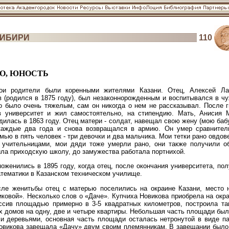
СИБИРИ
110
О, ЮНОСТЬ
и родители были коренными жителями Казани. Отец, Алексей Ла
 (родился в 1875 году), был незаконнорожденным и воспитывался в ч
о было очень тяжелым, сам он никогда о нем не рассказывал. После 
в университет и жил самостоятельно, на стипендию. Мать, Анисия 
дилась в 1863 году. Отец матери - солдат, навещал свою жену (мою баб
каждые два года и снова возвращался в армию. Он умер сравнител
мью в пять человек - три девочки и два мальчика. Мои тетки рано овдов
 учительницами, мои дяди тоже умерли рано, они также получили об
ла приходскую школу, до замужества работала портнихой.
оженились в 1895 году, когда отец, после окончания университета, по
тематики в Казанском техническом училище.
сле женитьбы отец с матерью поселились на окраине Казани, место 
ковой». Несколько слов о «Даче». Купчиха Новикова приобрела на окр
ссив площадью примерно в 3-5 квадратных километров, построила та
 домов на одну, две и четыре квартиры. Небольшая часть площади бы
и деревьями, основная часть площади осталась нетронутой в виде па
овикова завещала «Дачу» двум своим племянникам. В завещании было 