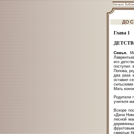
ДО 
Глава 1
ДЕТСТВ
Семья.
Мо
Лаврентьев
его детств
поступил 
Попова, ро
два раза 
оставил се
сельскими
Мать кончи
Родители п
учителя ма
Вскоре по
«Дача Нови
лесной ма
деревянных
фруктовым
смертью Н