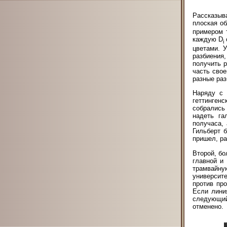
Рассказыва
плоская об
примером 
каждую D
i
цветами. 
разбиения
получить 
часть сво
разные раз
Наряду с 
геттинген
собрались
надеть га
получаса,
Гильберт 
пришел, ра
Второй, бо
главной и
трамвайн
университе
против пр
Если лини
следующий
отменено.