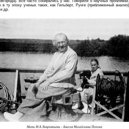
вгорода). Все часто собирались у нас. Говорили о научных проблемах
 в ту эпоху ученых таких, как Гильберт, Рунге (приближенный анализ
и др.
Мать М.А.Лаврентьева - Анисия Михайловна Попова