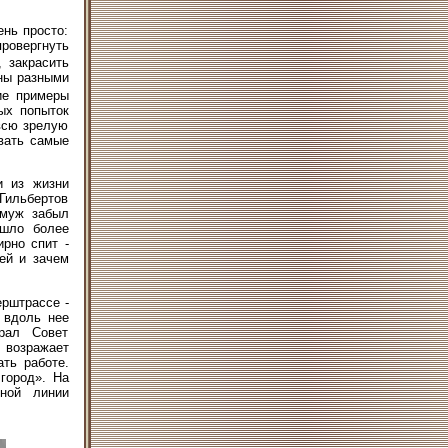
ень просто:
провергнуть
 закрасить
ены разными
ие примеры
ых попыток
всю зрелую
вать самые
и из жизни
Гильбертов
 муж забыл
ошло более
рно спит -
ей и зачем
ерштрассе -
 вдоль нее
рал Совет
т возражает
ть работе.
город». На
йной линии