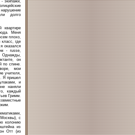
 - экипажи,
лицейские
 нарушение
ели долго
й квартире
рода. Меня
всем плохо,
 класс, где
 я оказался
м - russe,
. Однажды,
ктанте, он
й по спине.
воре, мои
ие учителя,
м. Я пришел
улаками, и
не наняли
го, каждый
тьев Гримм.
 совместные
оким.
тематиками,
 Москвы), с
ую колонию
нштейна из
он Отт (из