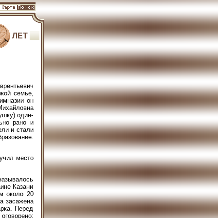
ЛЕТ
врентьевич
ужой семье,
гимназии он
Михайловна
ушку) один-
ьно рано и
ели и стали
разование.
лучил место
называлось
аине Казани
м около 20
ла засажена
рка. Перед
оговорено: