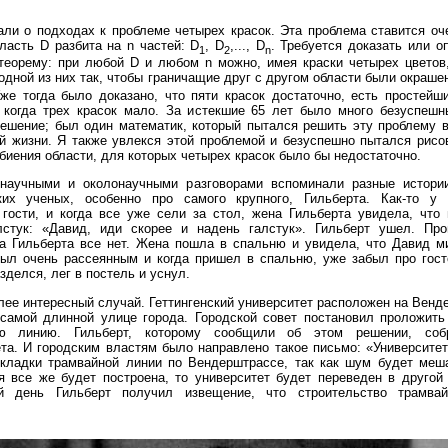
ли о подходах к проблеме четырех красок. Эта проблема ставится оч
ласть D разбита на n частей: D
, D
,..., D
. Требуется доказать или о
1
2
n
теорему: при любой D и любом n можно, имея краски четырех цветов,
одной из них так, чтобы граничащие друг с другом области были окраш
Уже тогда было доказано, что пяти красок достаточно, есть простейш
, когда трех красок мало. За истекшие 65 лет было много безуспешн
решение; был один математик, который пытался решить эту проблему 
ей жизни. Я также увлекся этой проблемой и безуспешно пытался рисо
биения области, для которых четырех красок было бы недостаточно.
научными и околонаучными разговорами вспоминали разные истори
ских ученых, особенно про самого крупного, Гильберта. Как-то у 
 гости, и когда все уже сели за стол, жена Гильберта увидела, что
лстук: «Давид, иди скорее и надень галстук». Гильберт ушел. Пр
 а Гильберта все нет. Жена пошла в спальню и увидела, что Давид ми
был очень рассеянным и когда пришел в спальню, уже забыл про гост
зделся, лег в постель и уснул.
лее интересный случай. Геттингенский университет расположен на Венд
 самой длинной улице города. Городской совет постановил проложить
ую линию. Гильберт, которому сообщили об этом решении, соб
та. И городским властям было направлено такое письмо: «Университе
окладки трамвайной линии по Вендерштрассе, так как шум будет меша
я все же будет построена, то университет будет переведен в другой 
 день Гильберт получил извещение, что строительство трамва