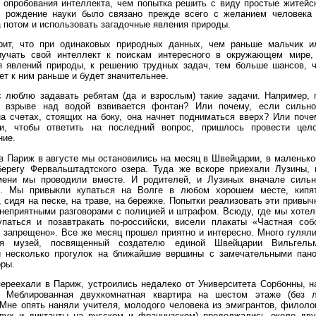
 опробования интеллекта, чем попытка решить с виду простые житейск
 рождение науки было связано прежде всего с желанием человека 
а потом и использовать загадочные явления природы.
рит, что при одинаковых природных данных, чем раньше мальчик и
иучать свой интеллект к поискам интересного в окружающем мире,
я явлений природы, к решению трудных задач, тем больше шансов, ч
ет к ним раньше и будет значительнее.
с люблю задавать ребятам (да и взрослым) такие задачи. Например, 
 взрыве над водой взвивается фонтан? Или почему, если сильно
на счетах, стоящих на боку, она начнет подниматься вверх? Или поче
и, чтобы ответить на последний вопрос, пришлось провести цел
ние.
в Париж в августе мы остановились на месяц в Швейцарии, в маленьк
берегу Фервальштадтского озера. Туда же вскоре приехали Лузины,
мени мы проводили вместе. И родителей, и Лузиных вначале сильн
». Мы привыкли купаться на Волге в любом хорошем месте, кипя
, сидя на песке, на траве, на бережке. Попытки реализовать эти привыч
неприятными разговорами с полицией и штрафом. Всюду, где мы хотел
упаться и позавтракать по-российски, висели плакаты «Частная собс
 запрещено». Все же месяц прошел приятно и интересно. Много гуляли
ся музей, посвященный создателю единой Швейцарии Вильгель
 несколько прогулок на ближайшие вершины с замечательными пан
ры.
переехали в Париж, устроились недалеко от Университета Сорбонны, н
. Меблированная двухкомнатная квартира на шестом этаже (без 
 Мне опять наняли учителя, молодого человека из эмигрантов, филоло
слух и диктанты на русском и французском) продолжались около дву