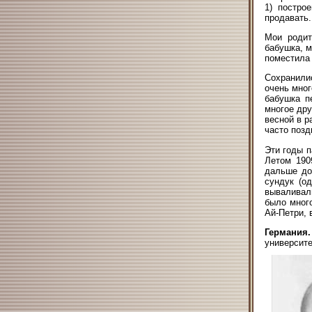
1) постро
продавать.
Мои родит
бабушка, м
поместила 
Сохранилис
очень мног
бабушка п
многое дру
весной в р
часто позд
Эти годы п
Летом 190
дальше до
сундук (о
вываливал
было мног
Ай-Петри, 
Германия.
университе