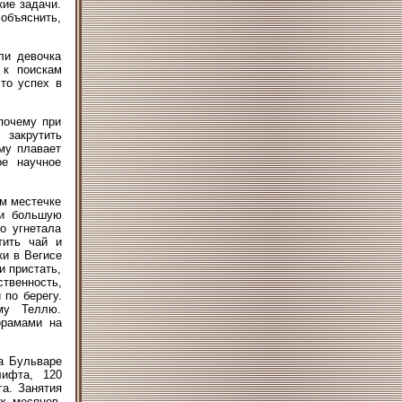
ие задачи.
объяснить,
ли девочка
 к поискам
то успех в
почему при
 закрутить
му плавает
ое научное
ом местечке
 и большую
о угнетала
тить чай и
ки в Вегисе
и пристать,
твенность,
 по берегу.
му Теллю.
орамами на
а Бульваре
лифта, 120
га. Занятия
х месяцев,