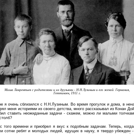
Миша Лаврентьев с родителями и их друзьями - Н.Н.Лузиным и его женой. Германия,
Геттинген, 1911 г.
не я очень сблизился с Н.Н.Лузиным. Во время прогулок и дома, в нен
рял меня историями из своего детства, много рассказывал из Конан Д
бил ставить неожиданные задачи - скажем, можно ли малыми толчкам
столб?
с того времени и приобрел я вкус к подобным задачам. Теперь, когд
и сотни ребят и молодых людей, идущих в науку, я твердо убежден -