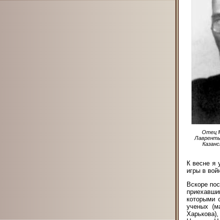
Отец М
Лавренть
Казанс
К весне я 
игры в вой
Вскоре пос
приехавшим
которыми 
ученых (м
Харькова)