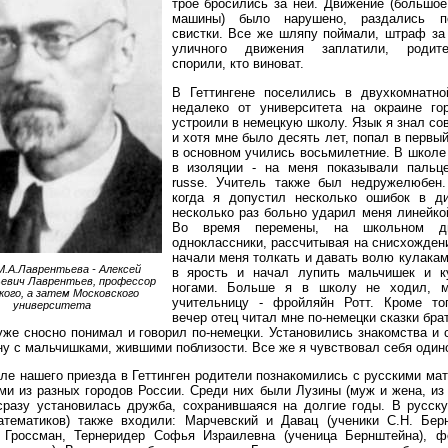
трое бросились за ней. Движение (большое
машины) было нарушено, раздались по
свистки. Все же шляпу поймали, штраф за
уличного движения заплатили, родит
спорили, кто виноват.
В Геттингене поселились в двухкомнатно
недалеко от университета на окраине го
устроили в немецкую школу. Язык я знал со
и хотя мне было десять лет, попал в первый
в основном учились восьмилетние. В школе
в изоляции - на меня показывали пальце
russe. Учитель также был недружелюбен
когда я допустил несколько ошибок в ди
несколько раз больно ударил меня линейко
Во время перемены, на школьном д
одноклассники, рассчитывая на снисхожден
начали меня толкать и давать волю кулака
.А.Лаврентьева - Алексей
в ярость и начал лупить мальчишек и к
евич Лаврентьев, профессор
ногами. Больше я в школу не ходил, м
кого, а затем Московского
учительницу - фройляйн Ротт. Кроме то
университета
вечер отец читал мне по-немецки сказки бра
уже сносно понимал и говорил по-немецки. Установились знакомства и
ну с мальчишками, жившими поблизости. Все же я чувствовал себя один
ле нашего приезда в Геттинген родители познакомились с русскими ма
и из разных городов России. Среди них были Лузины (муж и жена, из
сразу установилась дружба, сохранившаяся на долгие годы. В русск
атематиков) также входили: Марчевский и Давац (ученики С.Н. Бер
, Гроссман, Тернеридер Софья Израилевна (ученица Бернштейна), ф