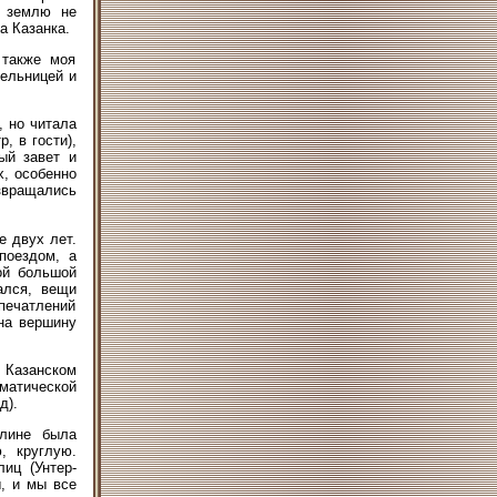
а землю не
а Казанка.
 также моя
тельницей и
, но читала
, в гости),
ый завет и
х, особенно
озвращались
е двух лет.
поездом, а
ой большой
ался, вещи
печатлений
на вершину
 Казанском
ематической
д).
лине была
, круглую.
иц (Унтер-
, и мы все