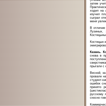
затем учит
Практическ
ходил на 
изучил пл
сыграл оте
меня увлек
В отличие
Лузиных, 
Костицыным
Костицын и
эмигрирова
Казань. К
снова в п
поступлени
сверстник
прыгали с 
Весной, з
провале н
студент-хи
ошибок сн
принято р
(шестикла
русскому 
сносно гов
Коммерче