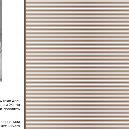
астные дни,
ойля и Жюля
и повалить
а через мои
 нет ничего