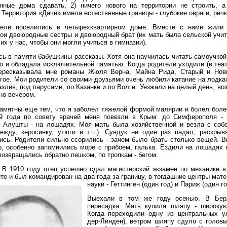
енные дома сдавать, 2) ничего нового на территории не строить, 
 Территория «Дачи» имела естественные границы - глубокие овраги, речк
ели поселились в четырехквартирном доме. Вместе с нами жили
ои двоюродные сестры и двоюродный брат (их мать была сельской учи
их у нас, чтобы они могли учиться в гимназии).
ь в памяти бабушкины рассказы. Хотя она научилась читать самоучкой
о и обладала исключительной памятью. Когда родители уходили (в театр
ересказывала мне романы Жюля Верна, Майна Рида, Старый и Нов
гое. Мои родители со своими друзьями очень любили катание на лодка
азлив, под парусами, по Казанке и по Волге. Уезжали на целый день, в
но вечером.
амятны еще тем, что я заболел тяжелой формой малярии и болел боле
9 года по совету врачей меня повезли в Крым: до Симферополя - 
 Алушты - на лошадях. Моя мать была хозяйственной и везла с соб
дежду, керосинку, утюги и т.п.). Сундук не один раз падал, раскрыв
ись. Родители сильно ссорились - зачем было брать столько вещей. В
о, особенно запомнились море с прибоем, галька. Ездили на лошадях 
возвращались обратно пешком, по тропкам - бегом.
В 1910 году отец успешно сдал магистерский экзамен по механике в
те и был командирован на два года за границу, в тогдашние центры мат
науки - Геттинген (один год) и Париж (один го
Выехали в том же году осенью. В Бер
пересадка. Мать купила шляпу - широкую
Когда переходили одну из центральных ул
дер-Линден), ветром шляпу сдуло с головы