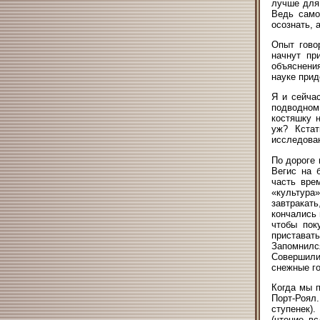
лучше для
Ведь само
осознать, 
Опыт гово
начнут пр
объяснени
науке прид
Я и сейча
подводном
костяшку 
уж? Кстат
исследова
По дороге 
Вегис на 
часть вре
«культура
завтракать
кончались 
чтобы пок
приставать
Запомнил
Совершили
снежные го
Когда мы 
Порт-Роял
ступенек).
(чтение в