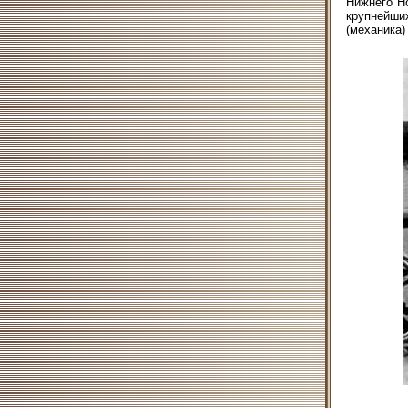
Нижнего Но
крупнейших
(механика) 