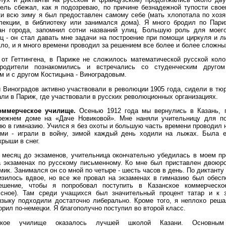
ель сбежал, как я подозреваю, по причине безнадежной тупости свое
и всю зиму я был предоставлен самому себе (мать хлопотала по хозя
лекции, в библиотеку или занимался дома). Я много бродил по Пари
ан города, запомнил сотни названий улиц. Большую роль для моег
ц - он стал давать мне задачи на построение при помощи циркуля и л
ло, и я много времени проводил за решением все более и более сложны
 от Геттингена, в Париже не сложилось математической русской коло
родители познакомились и встречались со студенческим друго
 и с другом Костицына - Виноградовым.
 Виноградов активно участвовали в революции 1905 года, сидели в тю
ли в Париж, где участвовали в русских революционных организациях.
оммерческое училище.
Осенью 1912 года мы вернулись в Казань, 
режнем доме на «Даче Новиковой». Мне наняли учительницу для по
ю в гимназию. Учился я без охоты и большую часть времени проводил 
ами - играли в войну, зимой каждый день ходили на лыжах. Была 
крыши в снег.
а месяц до экзаменов, учительница окончательно убедилась в моем п
а экзаменах по русскому письменному. Ко мне был приставлен двоюро
мик. Занимался он со мной по четыре - шесть часов в день. По диктанту
изилось вдвое, но все же провал на экзаменах в гимназию был обесп
ешение, чтобы я попробовал поступить в Казанское коммерческ
ссное). Там среди учащихся был значительный процент татар и к 
языку подходили достаточно либерально. Кроме того, я неплохо реша
орил по-немецки. Я благополучно поступил во второй класс.
ское училище оказалось лучшей школой Казани. Основным