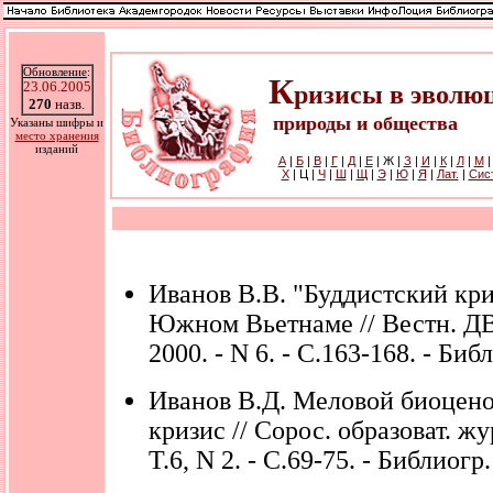
Обновление
:
К
23.06.2005
ризисы в эволю
270
назв.
природы и общества
Указаны шифры и
место хранения
изданий
А
|
Б
|
В
|
Г
|
Д
|
Е
| Ж |
З
|
И
|
К
|
Л
|
М
Х
| Ц |
Ч
|
Ш
|
Щ
|
Э
|
Ю
|
Я
|
Лат.
|
Cис
Иванов В.В. "Буддистский криз
Южном Вьетнаме // Вестн. ДВ
2000. - N 6. - С.163-168. - Библ
Иванов В.Д. Меловой биоцен
кризис // Сорос. образоват. жур
Т.6, N 2. - С.69-75. - Библиогр.