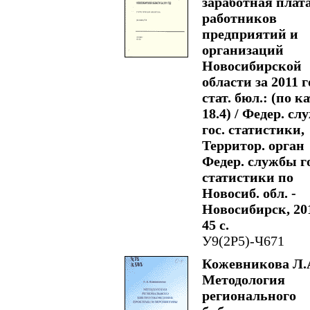
заработная плат
работников
предприятий и
организаций
Новосибирской
области за 2011 г
стат. бюл.: (по ка
18.4) / Федер. сл
гос. статистики,
Территор. орган
Федер. службы го
статистики по
Новосиб. обл. -
Новосибирск, 201
45 с.
У9(2Р5)-Ч671
Кожевникова Л.
Методология
регионального