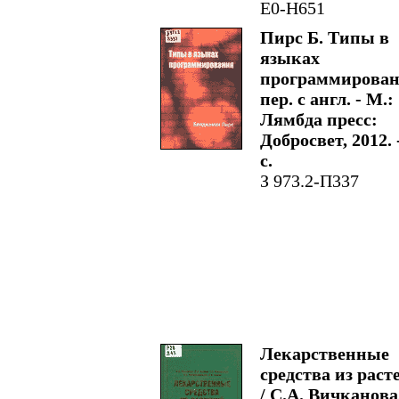
Е0-Н651
Пирс Б. Типы в
языках
программирован
пер. с англ. - М.:
Лямбда пресс:
Добросвет, 2012. 
с.
З 973.2-П337
Лекарственные
средства из раст
/ С.А. Вичканова