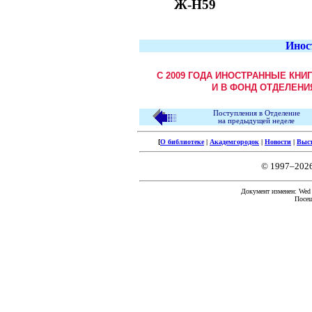
Ж-Н59
Инос
С 2009 ГОДА ИНОСТРАННЫЕ КНИ
И В ФОНД ОТДЕЛЕНИ
Поступления в Отделение
на предыдущей неделе
[
О библиотеке
|
Академгородок
|
Новости
|
Выс
© 1997–202
Документ изменен: Wed F
Посещ