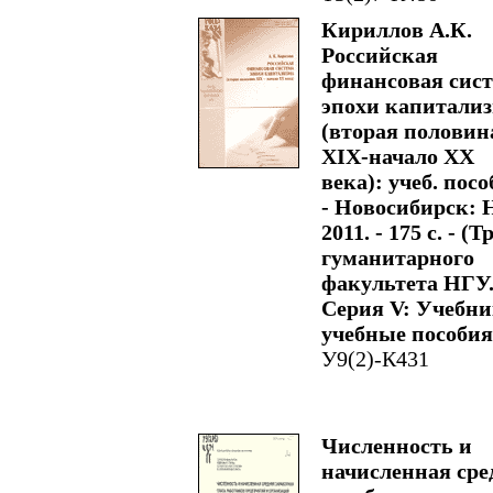
Кириллов А.К.
Российская
финансовая сис
эпохи капитализ
(вторая половин
XIX-начало XX
века): учеб. посо
- Новосибирск: 
2011. - 175 с. - (
гуманитарного
факультета НГУ
Серия V: Учебни
учебные пособия
У9(2)-К431
Численность и
начисленная сре