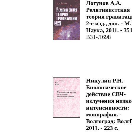
Логунов А.А.
Релятивистская
теория гравитаци
2-е изд., доп. - М.
Наука, 2011. - 351
В31-Л698
Никулин Р.Н.
Биологическое
действие СВЧ-
излучения низк
интенсивности:
монорафия. -
Волгоград: Волг
2011. - 223 с.