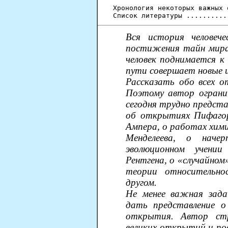
Хронология некоторых важных 
Вся история человеч
постижения тайн мира.
человек поднимается к
пути совершает новые 
Рассказать обо всех о
Поэтому автор огранич
сегодня трудно предст
об открытиях Пифагор
Ампера, о работах хими
Менделеева, о наче
эволюционном учении
Рентгена, о «случайно
теории относительно
другом.
Не менее важная зада
дать представление о
открытия. Автор стр
великих открытий и по