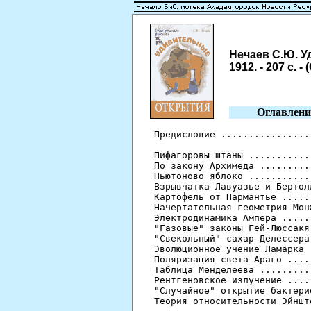
Нечаев С.Ю. У
1912. - 207 с. 
Оглавлени
Предисловие ................
Пифагоровы штаны ...........
По закону Архимеда .........
Ньютоново яблоко ...........
Взрывчатка Лавуазье и Бертол
Картофель от Пармантье .....
Начертательная геометрия Мон
Электродинамика Ампера .....
"Газовые" законы Гей-Люссакя
"Свекольный" сахар Делессера
Эволюционное учение Ламарка 
Поляризация света Араго ....
Таблица Менделеева .........
Рентгеновское излучение ....
"Случайное" открытие бактери
Теория относительности Эйншт