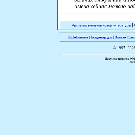
имена сейчас можно най
|
Архив поступлений новой литературы
[
О библиотеке
|
Академгородок
|
Новости
|
Выс
© 1997–202
Документ изменен: Wed 
Посещ