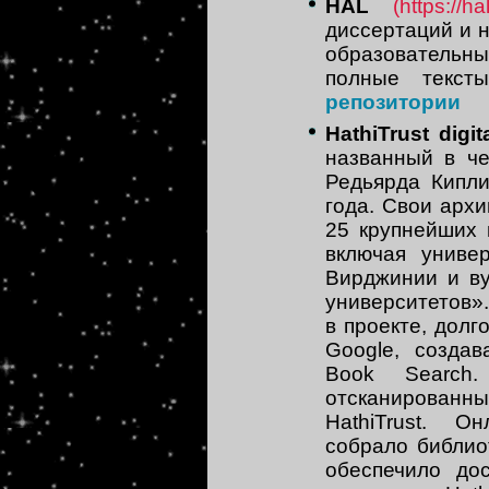
HAL
(https://ha
диссертаций и н
образовательн
полные текст
репозитории
HathiTrust digita
названный в че
Редьярда Кипли
года. Свои арх
25 крупнейших 
включая униве
Вирджинии и ву
университетов».
в проекте, долг
Google, созда
Book Search.
отсканированны
HathiTrust. 
собрало библио
обеспечило до