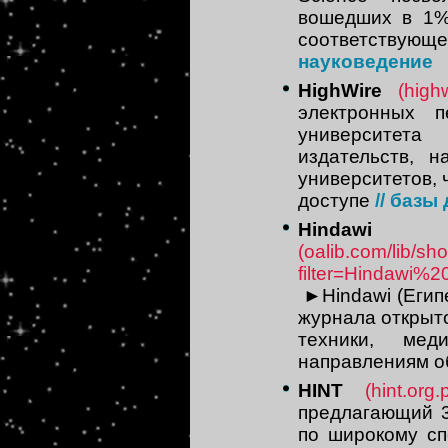
вошедших в 1%
соответствующ
науковедение
HighWire
(high
электронных п
университет
издательств, 
университетов, 
доступе
// базы
Hindawi P
(oalib.com/lib/s
filter=Hindawi%2
►
Hindawi (Еги
журнала открыто
техники, ме
направлениям о
HINT
(hint.org.p
предлагающий 3
по широкому сп