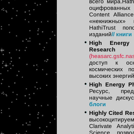
всего мира.Hath
оцифрованных
Content Allian
«некнижных» 
HathiTrust по
изданий
// книги
High Energy 
Researc
(heasarc.gsfc.na
доступ к ос
космических п
высоких энерги
High Energy P
Ресурс, пред
научные диску
блоги
Highly Cited Re
высокоцитируем
Clarivate Ana
Science позво