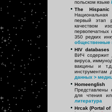
польском языке
The Hispanic 
Национальная
первый этап 
качеством и
первопечатных 
350 редких ин
общественные 
HIV databases
ВИЧ содержит 
вируса, иммуно
вакцины и т.д
инструментам 
данных > меди
Homeenglish
Представлены 
для чтения и
литература
Hrcak (Portal of