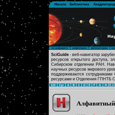
Начало
Библиотека
Академгоро
по алфавиту
инфопоиск
репозитории
га
SciGuide
- веб-навигатор заруб
ресурсов открытого доступа, э
Сибирском отделении РАН. Нави
научных ресурсов мирового уров
поддерживаются сотрудниками
ресурсами и Отделения ГПНТБ 
123
Cyr
A
B
C
D
E
F
G
H
I
J
Алфавитный 