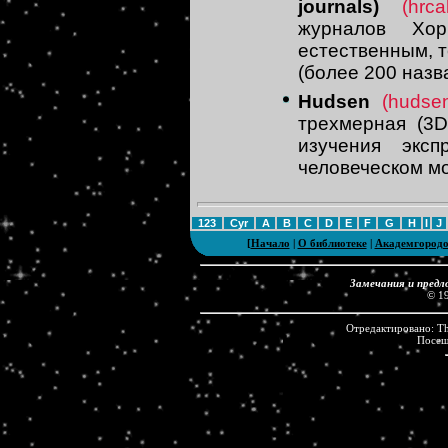
journals)
(hrca
журналов Хор
естественным, 
(более 200 назв
Hudsen
(hudsen
трехмерная (3D
изучения экс
человеческом м
123
Cyr
A
B
C
D
E
F
G
H
I
J
[
Начало
|
О библиотеке
|
Академгород
Замечания и предл
© 1
Отредактировано: Th
Посе