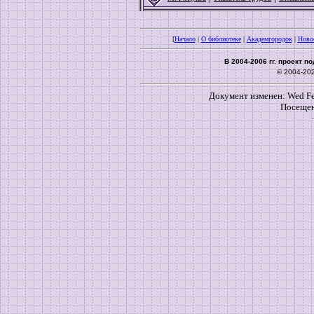
[
Начало
|
О библиотеке
|
Академгородок
|
Ново
В 2004-2006 гг. проект 
© 2004-20
Документ изменен: Wed Feb
Посещен