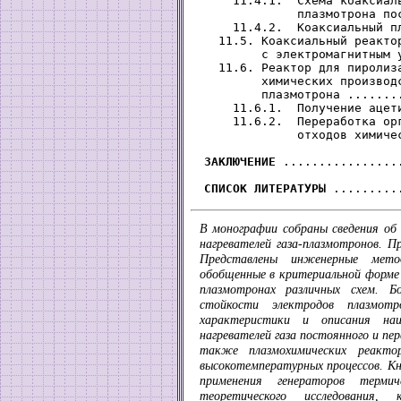
     11.4.1.  Схема коаксиаль
              плазмотрона по
     11.4.2.  Коаксиальный п
   11.5. Коаксиальный реактор
         с электромагнитным 
   11.6. Реактор для пиролиза
         химических производс
         плазмотрона .......
     11.6.1.  Получение ацет
     11.6.2.  Переработка орг
              отходов химиче
ЗАКЛЮЧЕНИЕ
 ................
СПИСОК ЛИТЕРАТУРЫ
В монографии собраны сведения об 
нагревателей газа-плазмотронов. П
Представлены инженерные мето
обобщенные в критериальной форме 
плазмотронах различных схем. Б
стойкости электродов плазмот
характеристики и описания наи
нагревателей газа постоянного и пе
также плазмохимических реакто
высокотемпературных процессов. К
применения генераторов терми
теоретического исследования, 