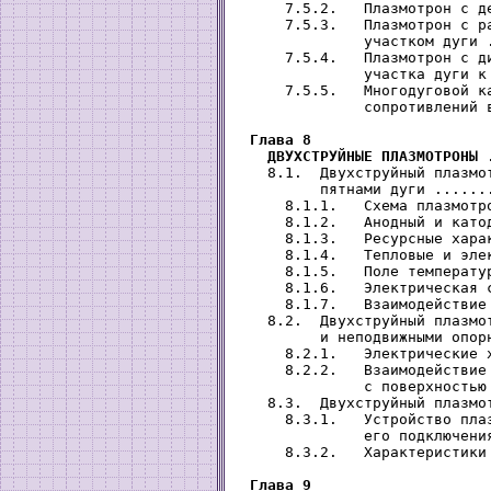
     7.5.2.   Плазмотрон с д
     7.5.3.   Плазмотрон с ра
              участком дуги 
     7.5.4.   Плазмотрон с ди
              участка дуги к
     7.5.5.   Многодуговой ка
              сопротивлений 
Глава 8

   ДВУХСТРУЙНЫЕ ПЛАЗМОТРОНЫ
 
   8.1.  Двухструйный плазмот
         пятнами дуги ......
     8.1.1.   Схема плазмотр
     8.1.2.   Анодный и като
     8.1.3.   Ресурсные хара
     8.1.4.   Тепловые и эле
     8.1.5.   Поле температу
     8.1.6.   Электрическая 
     8.1.7.   Взаимодействие
   8.2.  Двухструйный плазмот
         и неподвижными опор
     8.2.1.   Электрические 
     8.2.2.   Взаимодействие 
              с поверхностью
   8.3.  Двухструйный плазмо
     8.3.1.   Устройство плаз
              его подключени
     8.3.2.   Характеристики
Глава 9
