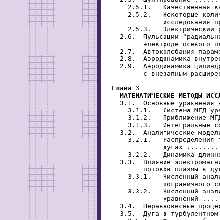
     2.5.1.   Качественная к
     2.5.2.   Некоторые колич
              исследования п
     2.5.3.   Электрический 
   2.6.  Пульсации "радиально
         электроде осевого п
   2.7.  Автоколебания парам
   2.8.  Аэродинамика внутре
   2.9.  Аэродинамика цилиндр
         с внезапным расшире
Глава 3

   МАТЕМАТИЧЕСКИЕ МЕТОДЫ ИСС
   3.1.  Основные уравнения 
     3.1.1.   Система МГД ур
     3.1.2.   Приближение МГ
     3.1.3.   Интегральные с
   3.2.  Аналитические модел
     3.2.1.   Распределения т
              дугах ........
     3.2.2.   Динамика длинн
   3.3.  Влияние электромагни
         потоков плазмы в ду
     3.3.1.   Численный анали
              пограничного с
     3.3.2.   Численный анали
              уравнений ....
   3.4.  Неравновесные проце
   3.5.  Дуга в турбулентном