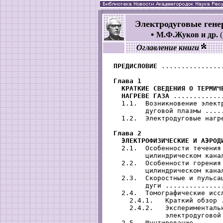
Электродуговые ген
•
М.Ф.Жуков и др.
(
Оглавление книги
ПРЕДИСЛОВИЕ
 ...............
Глава 1

   КРАТКИЕ СВЕДЕНИЯ О ТЕРМИЧЕ
   НАГРЕВЕ ГАЗА
 ............
   1.1.  Возникновение электр
         дуговой плазмы ....
   1.2.  Электродуговые нагр
Глава 2

   ЭЛЕКТРОФИЗИЧЕСКИЕ И АЭРОД
   2.1.  Особенности течения 
         цилиндрическом кана
   2.2.  Особенности горения 
         цилиндрическом кана
   2.3.  Скоростные и пульсац
         дуги ..............
   2.4.  Томографические исс
     2.4.1.   Краткий обзор 
     2.4.2.   Экспериментальн
              электродуговой
   2.5.  Шунтирование ......