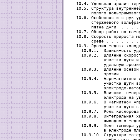
   10.4. Удельная эрозия тер
   10.5. Структура внутренней
         полого вольфрамовог
   10.6. Особенности структур
         стержневого вольфрам
         пятна дуги ........
   10.7. Обзор работ по само
   10.8. Скорость прироста ма
         среде .............
   10.9. Эрозия медных холод
     10.9.1.  Зависимость уд
     10.9.2.  Влияние скорост
              участка дуги и 
              удельную эрози
     10.9.3.  Влияние осевой 
              эрозии .......
     10.9.4.  Аэромагнитное о
              участка дуги во
              электроде-като
     10.9.5.  Влияние темпера
              электрода на у
     10.9.6.  О магнитном упр
              участка дуги в
     10.9.7.  Роль кислорода
     10.9.8.  Интегральная ха
              выходного медн
     10.9.9.  Поля температур
              в электроде пл
     10.9.10. Структура матер
              трубчатого эле