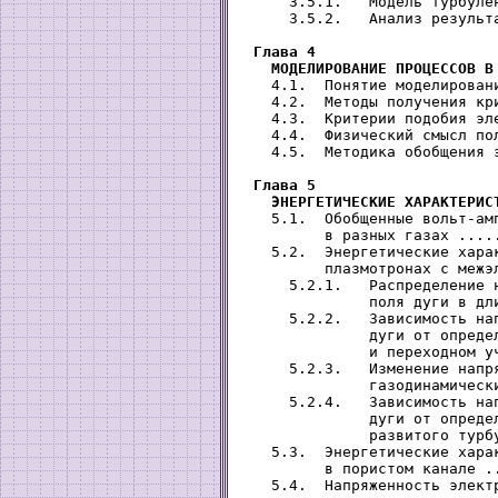
     3.5.1.   Модель турбуле
     3.5.2.   Анализ результ
Глава 4

   МОДЕЛИРОВАНИЕ ПРОЦЕССОВ В
   4.1.  Понятие моделирован
   4.2.  Методы получения кр
   4.3.  Критерии подобия эл
   4.4.  Физический смысл по
   4.5.  Методика обобщения 
Глава 5

   ЭНЕРГЕТИЧЕСКИЕ ХАРАКТЕРИС
   5.1.  Обобщенные вольт-амп
         в разных газах ....
   5.2.  Энергетические харак
         плазмотронах с межэ
     5.2.1.   Распределение н
              поля дуги в дл
     5.2.2.   Зависимость нап
              дуги от определ
              и переходном у
     5.2.3.   Изменение напря
              газодинамическ
     5.2.4.   Зависимость нап
              дуги от определ
              развитого турб
   5.3.  Энергетические харак
         в пористом канале .
   5.4.  Напряженность электр