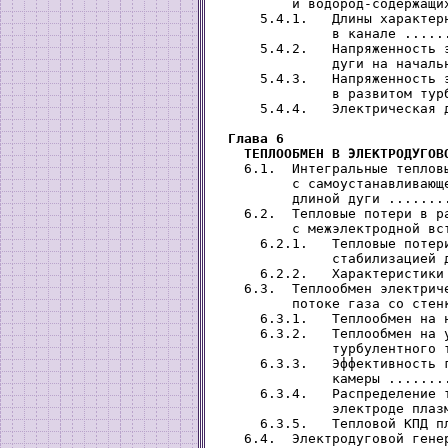
         и водород-содержащи
     5.4.1.   Длины характерн
              в канале .....
     5.4.2.   Напряженность э
              дуги на началь
     5.4.3.   Напряженность э
              в развитом тур
     5.4.4.   Электрическая 
Глава 6

   ТЕПЛООБМЕН В ЭЛЕКТРОДУГОВ
   6.1.  Интегральные тепловы
         с самоустанавливающе
         длиной дуги .......
   6.2.  Тепловые потери в ра
         с межэлектродной вс
     6.2.1.   Тепловые потери
              стабилизацией 
     6.2.2.   Характеристики
   6.3.  Теплообмен электриче
         потоке газа со стен
     6.3.1.   Теплообмен на 
     6.3.2.   Теплообмен на у
              турбулентного 
     6.3.3.   Эффективность г
              камеры .......
     6.3.4.   Распределение т
              электроде плаз
     6.3.5.   Тепловой КПД п
   6.4.  Электродуговой генер