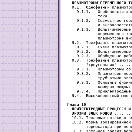
   ПЛАЗМОТРОНЫ ПЕРЕМЕННОГО Т
   9.1.  Однофазный плазмотр
     9.1.1.   Особенности эле
              тока .........
     9.1.2.   Совместное горе
              и высокочастот
     9.1.3.   Вольт-амперные 
              переменного ток
              плазмотроне ви
   9.2.  Трехфазные плазмотр
     9.2.1.   Схема плазмотр
     9.2.2.   Вольт-амперные
     9.2.3.   Обобщенные раб
   9.3.  Трехфазные плазмотро
         "треугольник" .....
     9.3.1.   Плазмотроны со
     9.3.2.   Плазмотрон пере
              трубчатыми эле
     9.3.3.   Основные физиче
              камерах мощных
     9.3.4.   Приэлектродные
   9.4.  Высоковольтный мног
Глава 10

   ПРИЭЛЕКТРОДНЫЕ ПРОЦЕССЫ И 
   ЭРОЗИИ ЭЛЕКТРОДОВ
 .......
   10.1. Тепловые потоки в э
   10.2. Форма эрозированной 
         термокатода при неп
   10.3. Удельная эрозия вол