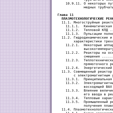
     10.9.11. О некоторых пут
              медных трубчат
Глава 11

   ПЛАЗМОТЕХНОЛОГИЧЕСКИЕ РЕА
   11.1. Многоструйные реакт
     11.1.1.  Кинематическая
     11.1.2.  Тепловой КПД .
     11.1.3.  Пульсации полн
   11.2. Гидродинамические и 
         характеристики трех
     11.2.1.  Некоторые аппар
              высокотемперат
     11.2.2.  Реакторы на осн
              смешения .....
     11.2.3.  Теплотехнически
              прямоточного р
     11.2.4.  Энергетический
   11.3. Совмещенный реактор 
         с электромагнитным 
     11.3.1.  Принципиальная
     11.3.2.  Электромагнитны
              восходящей ВАХ
     11.3.3.  Влияние величин
              его ввода в ре
     11.3.4.  Тепловые харак
     11.3.5.  Промышленный ре
              получения плав
   11.4. Плазмотехнологическ