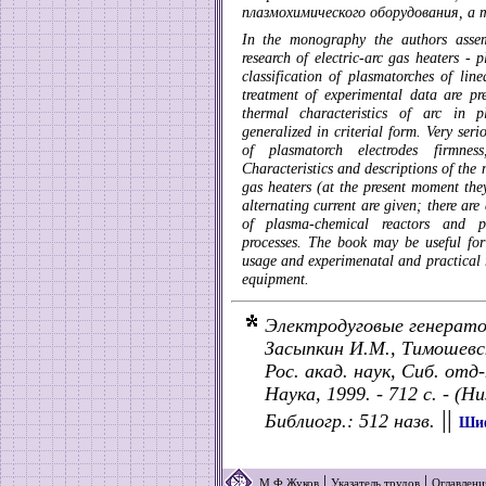
плазмохимического оборудования, а
In the monography the authors assem
research of electric-arc gas heaters - 
classification of plasmatorches of li
treatment of experimental data are pre
thermal characteristics of arc in p
generalized in criterial form. Very seri
of plasmatorch electrodes firmness
Characteristics and descriptions of the
gas heaters (at the present moment they
alternating current are given; there are
of plasma-chemical reactors and pl
processes. The book may be useful for 
usage and experimenatal and practical 
equipment.
Электродуговые генерато
Засыпкин И.М., Тимошевск
Рос. акад. наук, Сиб. отд
Наука, 1999. - 712 с. - (
||
Библиогр.: 512 назв.
Шиф
|
|
М.Ф.Жуков
Указатель трудов
Оглавлени