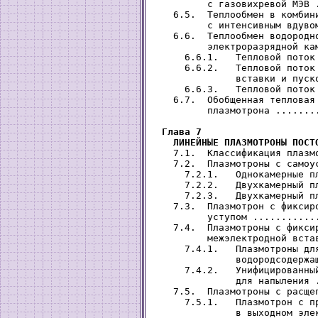
         с газовихревой МЭВ 
   6.5.  Теплообмен в комбини
         с интенсивным вдуво
   6.6.  Теплообмен водородно
         электроразрядной ка
     6.6.1.   Тепловой поток
     6.6.2.   Тепловой поток 
              вставки и пуск
     6.6.3.   Тепловой поток
   6.7.  Обобщенная тепловая 
         плазмотрона .......
Глава 7

   ЛИНЕЙНЫЕ ПЛАЗМОТРОНЫ ПОСТ
   7.1.  Классификация плазм
   7.2.  Плазмотроны с самоу
     7.2.1.   Однокамерные п
     7.2.2.   Двухкамерный п
     7.2.3.   Двухкамерный п
   7.3.  Плазмотрон с фиксиро
         уступом ...........
   7.4.  Плазмотроны с фиксир
         межэлектродной вста
     7.4.1.   Плазмотроны для
              водородсодержа
     7.4.2.   Унифицированный
              для напыления 
   7.5.  Плазмотроны с расще
     7.5.1.   Плазмотрон с пр
              в выходном эле