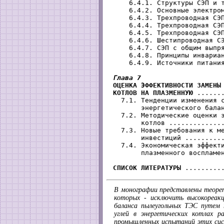
     6.4.1. Структуры СЭП и т
     6.4.2. Основные электром
     6.4.3. Трехпроводная СЭП
     6.4.4. Трехпроводная СЭП
     6.4.5. Трехпроводная СЭП
     6.4.6. Шестипроводная СЭ
     6.4.7. СЭП с общим выпря
     6.4.8. Принципы инвариан
     6.4.9. Источники питания
Глава 7

 ОЦЕНКА ЭФФЕКТИВНОСТИ ЗАМЕНЫ
 КОТЛОВ НА ПЛАЗМЕННУЮ
 ......
   7.1. Тенденции изменения с
        энергетического балан
   7.2. Методические оценки э
        котлов ..............
   7.3. Новые требования к ме
        инвестиций ..........
   7.4. Экономическая эффекти
        плазменного воспламен
СПИСОК ЛИТЕРАТУРЫ
В монографии представлены теорет
которых - исключить высокореакц
баланса пылеугольных ТЭС путем 
углей в энергетических котлах 
промышленных испытаний этих сис