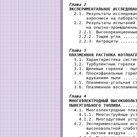
Глава 2

 ЭКСПЕРИМЕНТАЛЬНОЕ ИССЛЕДОВА
   2.1. Результаты исследован
        аэросмеси на лаборато
   2.2. Результаты испытаний 
        на опытно-промышленны
     2.2.1. Высокореакционные
     2.2.2. Тощие угли ......
     2.2.3. Антрациты .......
Глава 3

 ПЛАЗМЕННАЯ РАСТОПКА КОТЛОАГ
   3.1. Характеристика систем
   3.2. Турбулентные горелки 
   3.3. Щелевые горелки - пыл
   3.4. Плоскофакельные горел
        вдуванием пыли ......
   3.5. Плазменно-угольная ст
   3.6. Плазменное воспламене
Глава 4

 МНОГОЭЛЕКТРОДНЫЙ ВЫСОКОВОЛЬ
 ПЫЛЕУГОЛЬНОГО ТОПЛИВА
 .....
   4.1. Многоэлектродные плаз
     4.1.1. Многоструйные уст
     4.1.2. Многодуговые устр
   4.2. Экспериментальное исс
        высоковольтной слабот
        в потоке воздуха ....