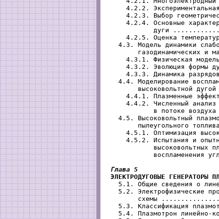
     4.2.1. Многоэлектродный 
     4.2.2. Экспериментальная
     4.2.3. Выбор геометричес
     4.2.4. Основные характер
            дуги ............
     4.2.5. Оценка температур
   4.3. Модель динамики слабо
        газодинамических и ма
     4.3.1. Физическая модель
     4.3.2. Эволюция формы ду
     4.3.3. Динамика разрядов
   4.4. Моделирование восплам
        высоковольтной дугой 
     4.4.1. Плазменные эффект
     4.4.2. Численный анализ 
            в потоке воздуха 
   4.5. Высоковольтный плазмо
        пылеугольного топлива
     4.5.1. Оптимизация высок
     4.5.2. Испытания и опытн
            высоковольтных пл
            воспламенения угл
Глава 5

 ЭЛЕКТРОДУГОВЫЕ ГЕНЕРАТОРЫ П
   5.1. Общие сведения о лине
   5.2. Электрофизические про
        схемы ...............
   5.3. Классификация плазмот
   5.4. Плазмотрон линейно-ко