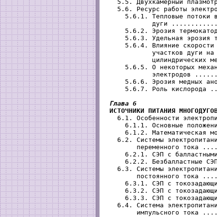
   5.5. Двухкамерный плазмотр
   5.6. Ресурс работы электро
     5.6.1. Тепловые потоки в
            дуги ............
     5.6.2. Эрозия термокатод
     5.6.3. Удельная эрозия т
     5.6.4. Влияние скорости 
            участков дуги на 
            цилиндрических ме
     5.6.5. О некоторых механ
            электродов ......
     5.6.6. Эрозия медных ано
     5.6.7. Роль кислорода ..
Глава 6

 ИСТОЧНИКИ ПИТАНИЯ МНОГОДУГО
   6.1. Особенности электропи
     6.1.1. Основные положени
     6.1.2. Математическая мо
   6.2. Системы электропитани
        переменного тока ....
     6.2.1. СЭП с балластными
     6.2.2. Безбалластные СЭП
   6.3. Системы электропитани
        постоянного тока ....
     6.3.1. СЭП с токозадающи
     6.3.2. СЭП с токозадающи
     6.3.3. СЭП с токозадающи
   6.4. Система электропитани
        импульсного тока ....