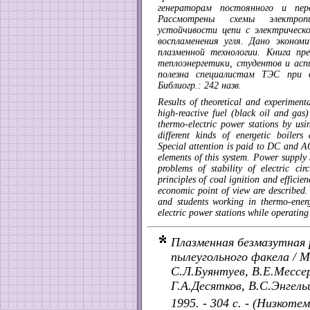
генераторам постоянного и пе
Рассмотрены схемы электроп
устойчивости цепи с электрическ
воспламенения угля. Дано эконом
плазменной технологии. Книга пр
теплоэнергетики, студентов и ас
полезна специалистам ТЭС при о
Библиогр.: 242 назв.
Results of theoretical and experiment
high-reactive fuel (black oil and gas
thermo-electric power stations by usi
different kinds of energetic boiler
Special attention is paid to DC and A
elements of this system. Power supply
problems of stability of electric ci
principles of coal ignition and effici
economic point of view are described. 
and students working in thermo-energ
electric power stations while operatin
Плазменная безмазутная 
пылеугольного факела / М
С.Л.Буянтуев, В.Е.Мессер
Г.А.Десятков, B.C.Энгель
1995. - 304 с. - (Низкоте