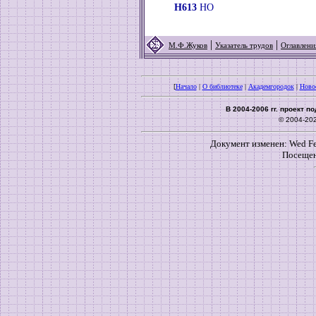
Н613
НО
|
|
М.Ф.Жуков
Указатель трудов
Оглавлени
[
Начало
|
О библиотеке
|
Академгородок
|
Ново
В 2004-2006 гг. проект 
© 2004-20
Документ изменен: Wed Feb
Посещен