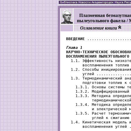
Плазменная безмазутная
пылеугольного факела / 
Оглавление книги
ВВЕДЕНИЕ
 ...................
Глава 1

 НАУЧНО-ТЕХНИЧЕСКОЕ ОБОСНОВА
 ВОСПЛАМЕНЕНИЯ ПЫЛЕУГОЛЬНОГО
   1.1. Эффективность низкоте
        воспламенения топлив 
   1.2. Способы инициирования
        углей ...............
   1.3. Термодинамический ана
        подготовки топлив к с
     1.3.1. Основы системы те
     1.3.2. Модифицированный 
     1.3.3. Методика определе
            термодинамической
     1.3.4. Методика определе
            и электрической м
     1.3.5. Расчет термохимич
            углей к сжиганию 
   1.4. Кинетическая модель и
        воспламенения углей .