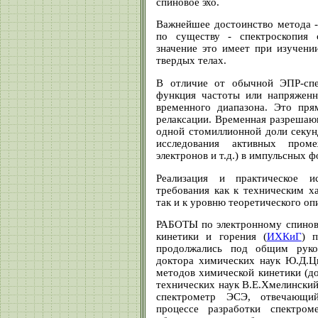
спиновое эхо.
Важнейшее достоинство метода 
по существу - спектроскопия 
значение это имеет при изучен
твердых телах.
В отличие от обычной ЭПР-спек
функция частоты или напряженн
временного диапазона. Это пря
релаксации. Временная разрешаю
одной стомиллионной доли секу
исследования активных проме
электронов и т.д.) в импульсных 
Реализация и практическое и
требования как к техническим х
так и к уровню теоретического о
РАБОТЫ по электронному спинов
кинетики и горения (
ИХКиГ
) 
продолжались под общим руков
доктора химических наук Ю.Д.Ц
методов химической кинетики (до
технических наук В.Е.Хмелински
спектрометр ЭСЭ, отвечающи
процессе разработки спектром