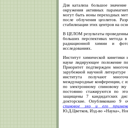
Для катализа большое значение
окружения активных парамагни
могут быть ионы переходных мет
после облучения цеолитов. Раз
стабилизации этих центров на осн
В ЦЕЛОМ результаты проведенных
больших перспективах метода в
радиационной химии и фото
исследованиях.
Институт химической кинетики
науке лидирующее положение по
Приоритет подтвержден многоч
зарубежной научной литературе 
института получают много
международные конференции, с 
по электронному спиновому эху 
постоянно стажируются по эт
защищены 7 кандидатских дис
докторские. Опубликовано 9 
спиновое эхо и его примене
Ю.Д.Цветков, Изд-во «Наука», Нов