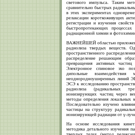
светового импульса. Таким мет
сравнительно быстрых радикальн
в этих экспериментах одноврем
релаксации короткоживущих акт
регистрации и изучения свойств
быстропротекающих процессах
радиационной химии и фотохимии
ВАЖНЕЙШЕЙ областью приложения
радиолиза твердых веществ. О
пространственного распределения
распределение решающим обра
превращения активных частиц 
Электронное спиновое эхо по
дипольные взаимодействия
неоднородноуширенных линий ЭП
ЭСЭ к исследованию пространств
радиолиза (радикальных тр
ионизирующих частиц через ве
методы определения локальных к
Последовательно изучено влиян
частицы на структуру радикальн
ионизирующей радиации от γ-луче
На основе исследования кинет
методика детального изучения п
твердых телах (метод релакса