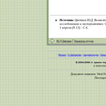
*
Источник:
Цветков Ю.Д. Возможн
исследованиях и экспериментах / Ц
1 апреля (N 13). - С.6.
|
Ю.Д.Цветков
Указатель трудов
[
Начало
|
О библиотеке
|
Академгородок
|
Ново
В 2004-2006 гг. проект 
© 2004-20
Документ изменен: Wed Feb
Посещен