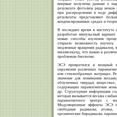
впервые получены данные о пар
результате фотолиза ряда ионов
при распределении в ходе дифф
результаты представляют бол
конденсированных средах и теори
В последнее время в институте 
разработан импульсный вариант 
новые способы изучения проце
открыло возможность изучать 
медленные вращения радикалов, в
миллисекунд, что важно в разли
проблемам биологии.
ЭСЭ превратился в мощный ме
окружения различных парамагни
или стеклообразных матрицах. Р
значение для понимания механи
облученных твердых веществах,
содержащих парамагнитные ионы 
др. Структурная информация со
которая вызывается весьма слаб
парамагнитного центра с м
Модуляционные эффекты ЭСЭ пр
свободные радикалы, атомы, 
органические бирадикалы, парама