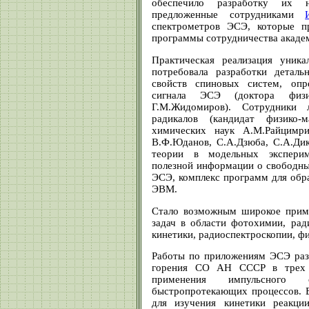
обеспечило разработку их н
предложенные сотрудниками
спектрометров ЭСЭ, которые п
программы сотрудничества акаде
Практическая реализация уник
потребовала разработки деталь
свойств спиновых систем, опр
сигнала ЭСЭ (доктора физи
Г.М.Жидомиров). Сотрудники
радикалов (кандидат физико-
химических наук А.М.Райцимри
В.Ф.Юданов, С.А.Дзюба, С.А.Ди
теории в модельных эксперим
полезной информации о свободны
ЭСЭ, комплекс программ для об
ЭВМ.
Стало возможным широкое прим
задач в области фотохимии, ра
кинетики, радиоспектроскопии, фи
Работы по приложениям ЭСЭ раз
горения СО АН СССР в трех о
применения импульсного 
быстропротекающих процессов. 
для изучения кинетики реакци