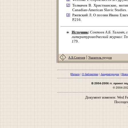
[2]
Толмачев В. Христианские, мотив
Canadian-American Slavic Studies. 1
[3]
Ржевский Л. О поэзии Ивана Елаги
Р.216.
*
Источник
:
Соктоев А.Б. Талант, 
литературоведческий журнал: Теор
179.
|
А.Б.Соктоев
Указатель трудов
[
Начало
|
О библиотеке
|
Академгородок
|
Ново
В 2004-2006 гг. проект 
© 2004-20
Документ изменен: Wed Feb
Посещен