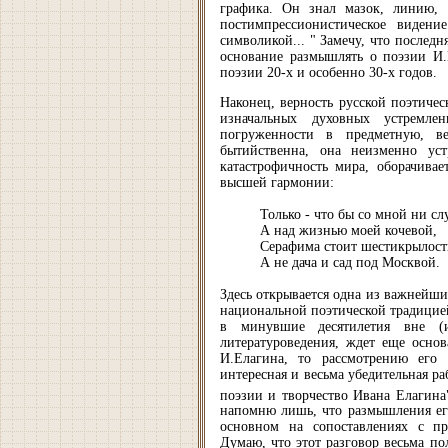
графика. Он знал мазок, линию, э
постимпрессионистическое видени
символикой... " Замечу, что последн
основание размышлять о поэзии И.
поэзии 20-х и особенно 30-х годов.
Наконец, верность русской поэтиче
изначальных духовных устремле
погруженности в предметную, в
бытийственна, она неизменно уст
катастрофичность мира, оборачива
высшей гармонии:
Только - что бы со мной ни сл
А над жизнью моей кочевой,
Серафима стоит шестикрылост
А не дача и сад под Москвой.
Здесь открывается одна из важнейши
национальной поэтической традицией
в минувшие десятилетия вне (и
литературоведения, ждет еще основ
И.Елагина, то рассмотрению его
интересная и весьма убедительная р
поэзии и творчество Ивана Елагина
напомню лишь, что размышления ег
основном на сопоставлениях с пр
Думаю, что этот разговор весьма по