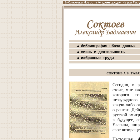
библиография
база данных
+
жизнь и деятельность
избранные труды
СОКТОЕВ А.Б. ТА
Сегодня, в р
стоит, мне ка
которого г
незаурядного
какую-либо о
о рангах. Дей
русской эмигр
в будущее, е
Елагина, шир
свое возвраще
Настоящая 