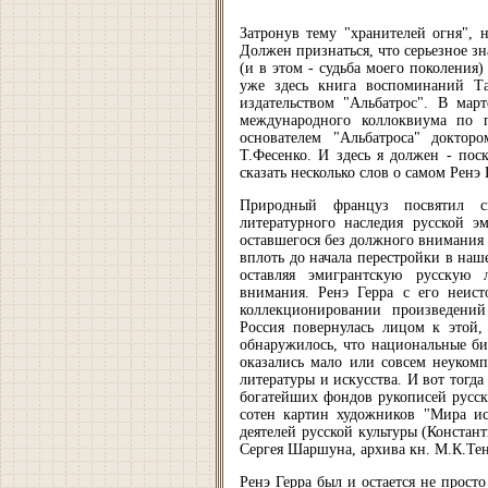
Затронув тему "хранителей огня", 
Должен признаться, что серьезное зн
(и в этом - судьба моего поколения
уже здесь книга воспоминаний Та
издательством "Альбатрос". В мар
международного коллоквиума по 
основателем "Альбатроса" докто
Т.Фесенко. И здесь я должен - поск
сказать несколько слов о самом Ренэ 
Природный француз посвятил 
литературного наследия русской э
оставшегося без должного внимания
вплоть до начала перестройки в наш
оставляя эмигрантскую русскую 
внимания. Ренэ Герра с его неис
коллекционировании произведений
Россия повернулась лицом к этой,
обнаружилось, что национальные би
оказались мало или совсем неуком
литературы и искусства. И вот тогда
богатейших фондов рукописей русск
сотен картин художников "Мира ис
деятелей русской культуры (Констан
Сергея Шаршуна, архива кн. М.К.Тен
Ренэ Герра был и остается не прост