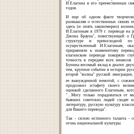
И.Елагина в его преемственных свя
годов.
И еще об одном факте творческо
размышляя о естественных связях е
здесь (и опять закономерно) возни
И.Елагиным в 1979 г. переводе на 
Джона Брауна", повествующей о 
структуре и превосходной по
осуществленный И.Елагиным, ока
приравняли к знаменитому перево
елагинском переводе покоряли гл
точность в передаче всех нюансов
Бунина весомый вклад в диалог двух 
тем, крупное событие в истории рус
второй "волны" русской эмиграции,
ее вынужденной немотой, с сожже
продолжил эстафету своего велик
оценкой сделанного Елагиным, кот
"...Могу только порадоваться от 
бывших советских людей сходят на
литературу, русскую культуру клас
для Вашего перевода".
Так - силою истинного таланта - с
огонь национальной культуры.