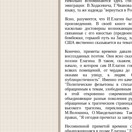
Невольно вспоминаются здесь сти
эмиграции: В.Ходасевича, Г.Чванова
языку, та же надежда "вернуться в Р
Ясно, разумеется, что И.Елагин бы
произведениях. В своей книге во
насколько достоверны возникающи
связанные с его юностью (предвое
бомбежки, горький путь на Запад, л
США явственно сказывается на темат
Конечно, приметы времени давали
воссозданных поэтом. Они ясно ска
поэзии Елагина. В таком, скажем,
начало, о котором сам И.Елагин го
всяких помещений, от чердака до 
окнами на улицу, к людям. О
публицистичность". Именно это каче
"Политические фельетоны в стихах
обращенным к темам, злободневным в
в этой откровенно современной
объединяющие разные поколения ру
обращенные к трагическим страниц
высокого трагизма, перекликаяс
М.Волошина, О.Мандельштама. Так
правах, "Я сегодня прочитал за завтра
Несомненной приметой времени ст
обнаружившаяся в поэме Елагина "Ль