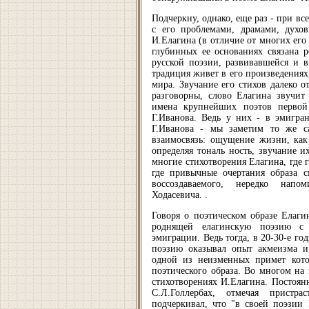
Подчеркну, однако, еще раз - при в
с его проблемами, драмами, духо
И.Елагина (в отличие от многих его 
глубинных ее основаниях связана
русской поэзии, развивавшейся и в
традиция живет в его произведениях,
мира. Звучание его стихов далеко о
разговорны, слово Елагина звучит
имена крупнейших поэтов первой
Г.Иванова. Ведь у них - в эмигран
Г.Иванова - мы заметим то же са
взаимосвязь: ощущение жизни, как
определяя тональ ность, звучание и
многие стихотворения Елагина, где
где привычные очертания образа с
воссоздаваемого, нередко напо
Ходасевича. .
Говоря о поэтическом образе Елаги
роднящей елагинскую поэзию с 
эмиграции. Ведь тогда, в 20-30-е г
поэзию оказывал опыт акмеизма и
одной из неизменных примет кото
поэтического образа. Во многом на
стихотворениях И.Елагина. Постоян
С.Л.Голлербах, отмечая пристр
подчеркивал, что "в своей поэзии