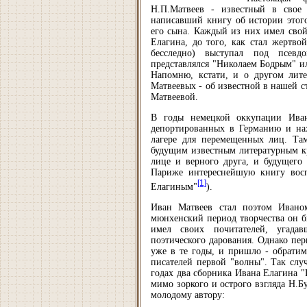
Н.П.Матвеев - известный в свое
написавший книгу об истории этого
его сына. Каждый из них имел свой
Елагина, до того, как стал жертво
бесследно) выступал под псевд
представлялся "Николаем Бодрым" и
Напомню, кстати, и о другом лит
Матвеевых - об известной в нашей ст
Матвеевой.
В годы немецкой оккупации Ива
депортированных в Германию и нах
лагере для перемещенных лиц. Там
будущим известным литературным кр
лице и верного друга, и будущего 
Париже интереснейшую книгу вос
[1]
Елагиным"
).
Иван Матвеев стал поэтом Ивано
мюнхенский период творчества он бы
имел своих почитателей, угада
поэтического дарования. Однако пе
уже в те годы, и пришло - обратим
писателей первой "волны". Так слу
годах два сборника Ивана Елагина "
мимо зоркого и острого взгляда Н.Б
молодому автору: