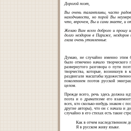
Дорогой поэт,
Вы очень талантливы, часто радо
находчивости, но порой Вы неумер
что, впрочем, Вы и сами знаете, и от
Желаю Вам всего доброго и прошу 
долго нездоров в Париже, нездоров
глаза очень утомленные.
Думаю, не случайно именно этим б
было отмечено начало творческого 
развернутого разговора о пути поэт
творчества, которые, возникнув в 
раздвигали масштабы художественно
поколением поэтов русской эмиграц
целом.
Прежде всего, речь здесь должна ид
поэта и о драматизме его взаимоо
всех, кто сколько-нибудь знаком с п
другие авторы), что он с начала и д
случайно в его стихах есть такие стр
Как в отчем наследственном д
Я в русском живу языке.