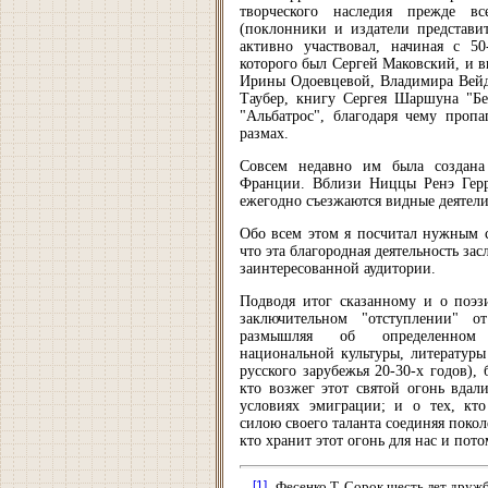
творческого наследия прежде в
(поклонники и издатели представит
активно участвовал, начиная с 50
которого был Сергей Маковский, и вы
Ирины Одоевцевой, Владимира Вейд
Таубер, книгу Сергея Шаршуна "Без
"Альбатрос", благодаря чему проп
размах.
Совсем недавно им была создана 
Франции. Вблизи Ниццы Ренэ Герра
ежегодно съезжаются видные деятели
Обо всем этом я посчитал нужным с
что эта благородная деятельность за
заинтересованной аудитории.
Подводя итог сказанному и о поэз
заключительном "отступлении" о
размышляя об определенном
национальной культуры, литературы
русского зарубежья 20-30-х годов), 
кто возжег этот святой огонь вдал
условиях эмиграции; и о тех, кто
силою своего таланта соединяя поколе
кто хранит этот огонь для нас и пот
[1]
Фесенко Т. Сорок шесть лет дружб