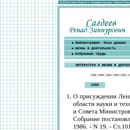
библиография
база данных
+
жизнь и деятельность
избранные труды
ЛИТЕРАТУРА О ЖИЗНИ И ДЕЯТЕ
1986
|
1988
|
1994
|
1999
|
2001
|
2
1986
О присуждении Лени
области науки и те
и Совета Министров 
Собрание постановл
1986. - N 19. - Ст.10