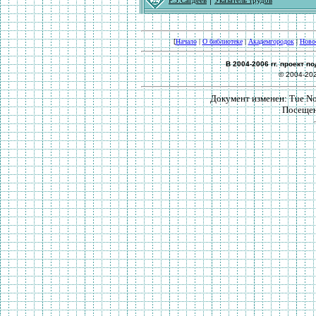
Р.З.Сагдеев
Указатель трудов
[
Начало
|
О библиотеке
|
Академгородок
|
Ново
В 2004-2006 гг. проект 
© 2004-20
Документ изменен: Tue Nov
Посещен