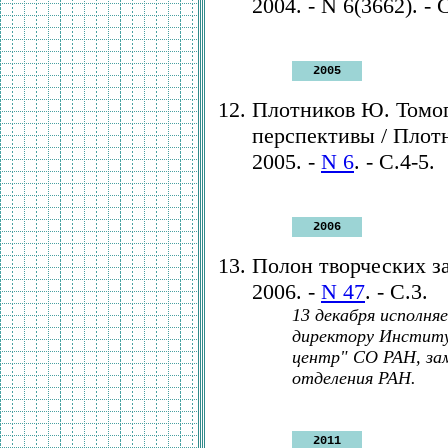
2004. - N 6(3662). - 
2005
Плотников Ю. Томог
перспективы / Плотн
2005. -
N 6
. - С.4-5.
2006
Полон творческих за
2006. -
N 47
. - С.3.
13 декабря исполня
директору Инстит
центр" СО РАН, за
отделения РАН.
2011