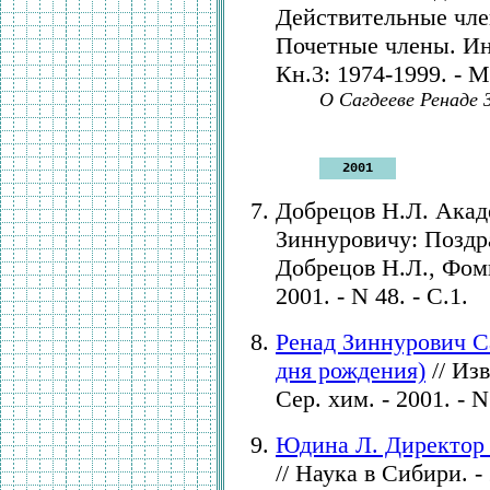
Действительные чле
Почетные члены. Ин
Кн.3: 1974-1999. - М.
О Сагдееве Ренаде З
2001
Добрецов Н.Л. Акад
Зиннуровичу: Поздр
Добрецов Н.Л., Фоми
2001. - N 48. - С.1.
Ренад Зиннурович С
дня рождения)
// Из
Сер. хим. - 2001. - N 
Юдина Л. Директор 
// Наука в Сибири. - 