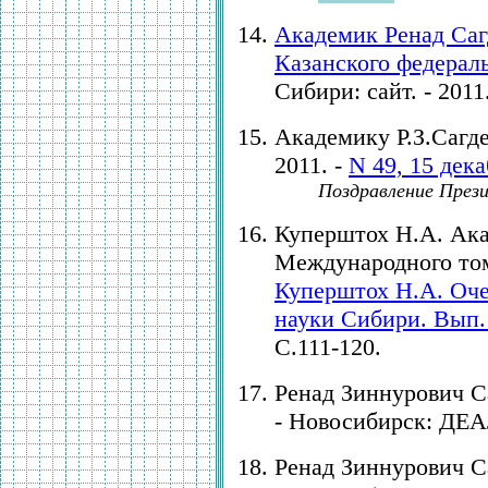
Академик Ренад Саг
Казанского федерал
Сибири: сайт. - 2011.
Академику Р.З.Сагдее
2011. -
N 49, 15 дек
Поздравление През
Куперштох Н.А. Акад
Международного том
Куперштох Н.А. Оче
науки Сибири. Вып.
С.111-120.
Ренад Зиннурович Са
- Новосибирск: ДЕАЛ, 
Ренад Зиннурович Са