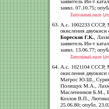
заявитель Ин-т ката
заявл. 07.10.75; опубл
Титульный лист
[
jp
А.с. 1002233 СССР,
окисления двуокиси 
Боресков Г.К.
, Лах
заявитель Ин-т ката
заявл. 13.06.77; опубл
Титульный лист
[
jp
А.с. 1021104 СССР,
окисления двуокиси 
Матрос Ю.Ш., Сурико
Полищук М.А., Лахм
Масленников Б.М., 
Козлов В.П., Лютиков
25.06.80; опубл. 23.02