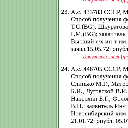
А.с. 433783 СССР, 
Способ получения фо
Т.С.(BG), Шкуратова
Г.М.(BG); заявитель
Высший с/х ин-т им.
заявл.15.05.72; опубл
Титульный лист
[
jp
А.с. 448705 СССР, 
Способ получения ф
Слинько М.Г., Матр
Б.И., Луговской В.И.
Накрохин Б.Г., Фоло
В.Н.; заявитель Ин-
Новосибирский хим. з
21.01.72; опубл. 05.07