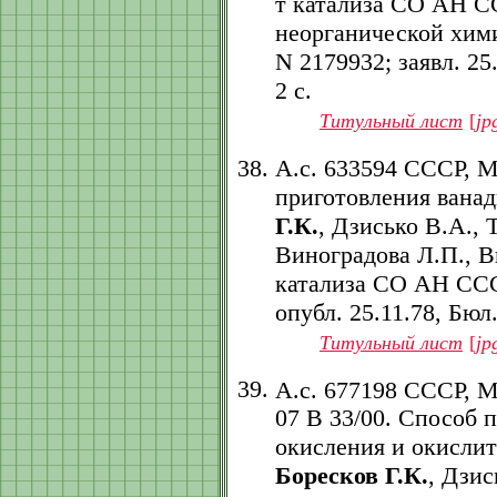
т катализа СО АН С
неорганической хим
N 2179932; заявл. 25.
2 с.
Титульный лист
[
jp
А.с. 633594 СССР, 
приготовления ванад
Г.К.
, Дзисько В.А., 
Виноградова Л.П., В
катализа СО АН СССР.
опубл. 25.11.78, Бюл. 
Титульный лист
[
jp
А.с. 677198 СССР, 
07 B 33/00. Способ 
окисления и окислит
Боресков Г.К.
, Дзис