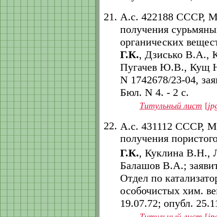
А.с. 422188 СССР, 
получения сурьмяных
органических вещест
Г.К.
, Дзисько В.А., 
Пугачев Ю.В., Кущ Н
N 1742678/23-04, заяв
Бюл. N 4. - 2 с.
Титульный лист
[
jp
А.с. 431112 СССР, 
получения пористого
Г.К.
, Куклина В.Н., 
Балашов В.А.; заяви
Отдел по катализат
особочистых хим. вещ
19.07.72; опубл. 25.11
Титульный лист
[
jp