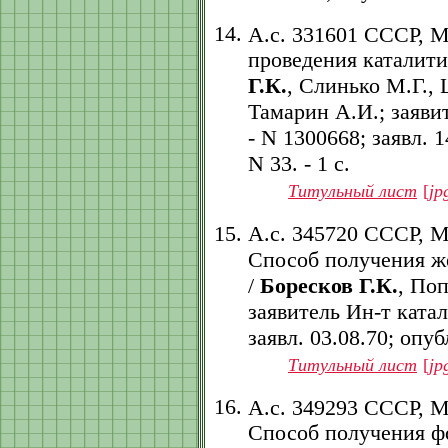
А.с. 331601 СССР, 
проведения каталити
Г.К.
, Слинько М.Г.,
Тамарин А.И.; заяви
- N 1300668; заявл. 1
N 33. - 1 с.
Титульный лист
[
jp
А.с. 345720 СССР, 
Способ получения ж
/
Боресков Г.К.
, По
заявитель Ин-т ката
заявл. 03.08.70; опубл
Титульный лист
[
jp
А.с. 349293 СССР, 
Способ получения ф