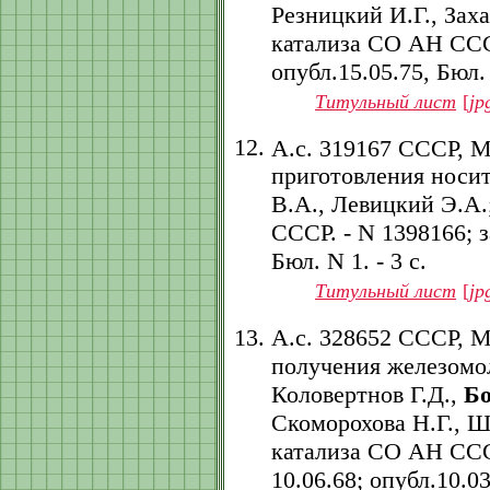
Резницкий И.Г., Зах
катализа СО АН СССР.
опубл.15.05.75, Бюл. 
Титульный лист
[
jp
А.с. 319167 СССР, 
приготовления носит
В.А., Левицкий Э.А.
СССР. - N 1398166; за
Бюл. N 1. - 3 с.
Титульный лист
[
jp
А.с. 328652 СССР, 
получения железомол
Коловертнов Г.Д.,
Бо
Скоморохова Н.Г., Ш
катализа СО АН СССР
10.06.68; опубл.10.03