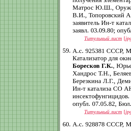
Матрос Ю.Ш., Оруже
В.И., Топоровский А
заявитель Ин-т ката
заявл. 03.09.80; опубл
Титульный лист
[
jp
А.с. 925381 СССР, 
Катализатор для оки
Боресков Г.К.
, Юрь
Хандрос Т.Н., Беляев
Березкина Л.Г., Дем
Ин-т катализа СО А
инсектофунгицидов. -
опубл. 07.05.82, Бюл.
Титульный лист
[
jp
А.с. 928878 СССР, 