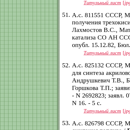
Титульный лист
[
jp
А.с. 811551 СССР, 
получения трехокиси
Лахмостов В.С., Ма
катализа СО АН СССР.
опубл. 15.12.82, Бюл.
Титульный лист
[
jp
А.с. 825132 СССР, 
для синтеза акрилов
Андрушкевич Т.В., Б
Горшкова Т.П.; заяв
- N 2692823; заявл. 0
N 16. - 5 с.
Титульный лист
[
jp
А.с. 826798 СССР, 