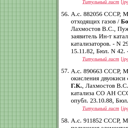
Титульный лист
[
jp
А.с. 882056 СССР, 
отходящих газов /
Бо
Лахмостов В.С., Пуж
заявитель Ин-т кат
катализаторов. - N 29
15.11.82, Бюл. N 42. -
Титульный лист
[
jp
А.с. 890663 СССР, 
окисления двуокиси 
Г.К.
, Лахмостов В.С
катализа СО АН СССР.
опубл. 23.10.88, Бюл.
Титульный лист
[
jp
А.с. 911852 СССР, 
получения элемента