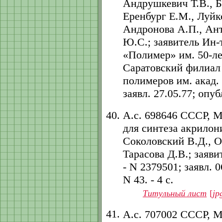
Андрушкевич Т.В., Б
Еренбург Е.М., Луйк
Андронова А.П., Ант
Ю.С.; заявитель Ин
«Полимер» им. 50-ле
Саратовский филиал
полимеров им. акад. 
заявл. 27.05.77; опубл
А.с. 698646 СССР, 
для синтеза акрилон
Соколовский В.Д., Ос
Тарасова Д.В.; заяв
- N 2379501; заявл. 0
N 43. - 4 с.
Титульный лист
[
jp
А.с. 707002 СССР, 