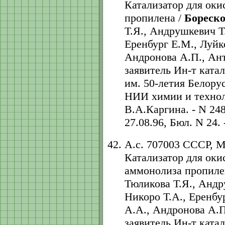
Катализатор для оки
пропилена /
Бореско
Т.Я., Андрушкевич Т
Еренбург Е.М., Луйк
Андронова А.П., Ант
заявитель Ин-т кат
им. 50-летия Белору
НИИ химии и технол
В.А.Каргина. - N 248
27.08.96, Бюл. N 24. -
А.с. 707003 СССР, 
Катализатор для оки
аммонолиза пропиле
Тюликова Т.Я., Андр
Никоро Т.А., Еренбу
А.А., Андронова А.П
заявитель Ин-т кат