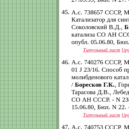
А.с. 738657 СССР, 
Катализатор для син
Соколовский В.Д.,
Б
катализа СО АН СССР.
опубл. 05.06.80, Бюл.
Титульный лист
[
jp
А.с. 740276 СССР, 
01 J 23/16. Способ 
молибденового катал
/
Боресков Г.К.
, Го
Тарасова Д.В., Лебед
СО АН СССР. - N 2381
15.06.80, Бюл. N 22. -
Титульный лист
[
jp
А.с. 740753 СССР, 