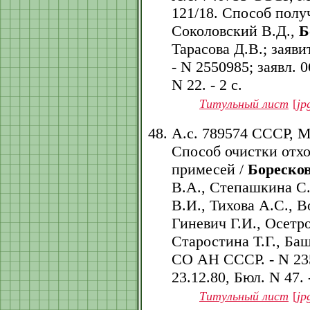
121/18. Способ полу
Соколовский В.Д.,
Б
Тарасова Д.В.; заяв
- N 2550985; заявл. 0
N 22. - 2 с.
Титульный лист
[
jp
А.с. 789574 СССР, 
Способ очистки отхо
примесей /
Боресков
В.А., Степашкина С
В.И., Тихова А.С., 
Гиневич Г.И., Осетр
Старостина Т.Г., Баш
СО АН СССР. - N 2358
23.12.80, Бюл. N 47. -
Титульный лист
[
jp