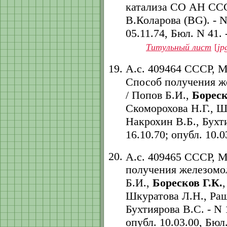
катализа СО АН ССС
В.Коларова (BG). - N
05.11.74, Бюл. N 41. -
Титульный лист
[
jp
А.с. 409464 СССР, 
Способ получения ж
/ Попов Б.И.,
Бореск
Скоморохова Н.Г., Ш
Накрохин В.Б., Бухти
16.10.70; опубл. 10.03
А.с. 409465 СССР, 
получения железомол
Б.И.,
Боресков Г.К.
Шкуратова Л.Н., Раш
Бухтиярова В.С. - N 
опубл. 10.03.00, Бюл. 