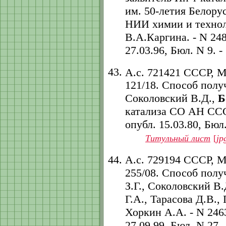
им. 50-летия Белору
НИИ химии и технол
В.А.Каргина. - N 248
27.03.96, Бюл. N 9. - 
А.с. 721421 СССР, 
121/18. Способ полу
Соколовский В.Д.,
Б
катализа СО АН СССР.
опубл. 15.03.80, Бюл.
Титульный лист
[
jp
А.с. 729194 СССР, 
255/08. Способ полу
З.Г., Соколовский В.
Г.А., Тарасова Д.В.,
Хоркин А.А. - N 2463
27.09.99, Бюл. N 27. -