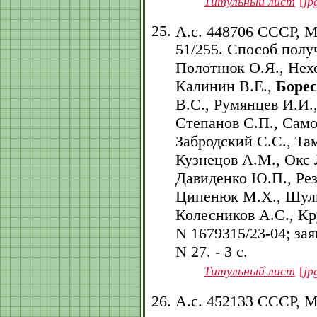
Титульный лист
[
jp
А.с. 448706 СССР, 
51/255. Способ полу
Полотнюк О.Я., Нех
Калинин В.Е.,
Борес
В.С., Румянцев И.И.
Степанов С.П., Само
Забродский С.С., Та
Кузнецов А.М., Окс 
Давиденко Ю.П., Рез
Ципенюк М.Х., Шуль
Колесников А.С., Кр
N 1679315/23-04; заяв
N 27. - 3 с.
Титульный лист
[
jp
А.с. 452133 СССР, 