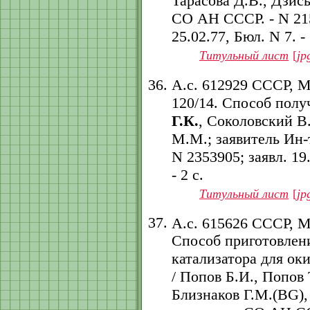
Тарасова Д.В., Дзись
СО АН СССР. - N 2151
25.02.77, Бюл. N 7. - 
Титульный лист
[
jp
А.с. 612929 СССР, 
120/14. Способ полу
Г.К.
, Соколовский В
М.М.; заявитель Ин-
N 2353905; заявл. 19.
- 2 с.
Титульный лист
[
jp
А.с. 615626 СССР, 
Способ приготовлен
катализатора для ок
/ Попов Б.И., Попов
Близнаков Г.М.(BG),