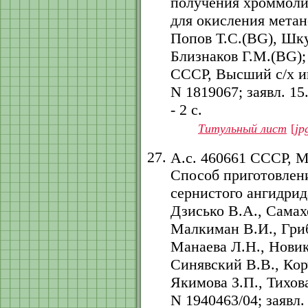
получения хроммоли
для окисления метан
Попов Т.С.(BG), Шк
Близнаков Г.М.(BG);
СССР, Высший с/х ин
N 1819067; заявл. 15.
- 2 с.
Титульный лист
[
jp
А.с. 460661 СССР, 
Способ приготовлени
сернистого ангидрид
Дзисько В.А., Самах
Малкиман В.И., Гриб
Манаева Л.Н., Новик
Синявский В.В., Кор
Якимова З.П., Тихова
N 1940463/04; заявл. 