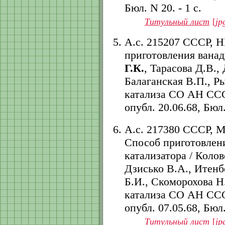
Бюл. N 20. - 1 с.
Титульный лист
[
jp
А.с. 215207 СССР, Н
приготовления ванад
Г.К.
, Тарасова Д.В.,
Балаганская В.П., Р
катализа СО АН СССР.
опубл. 20.06.68, Бюл.
А.с. 217380 СССР, 
Способ приготовлен
катализатора / Колов
Дзисько В.А., Итенб
Б.И., Скоморохова Н.
катализа СО АН СССР.
опубл. 07.05.68, Бюл.
Титульный лист
[
jp