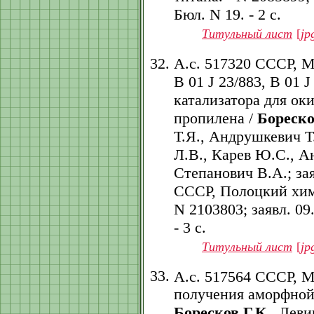
Бюл. N 19. - 2 с.
Титульный лист
[
jp
А.с. 517320 СССР, 
B 01 J 23/883, B 01 
катализатора для ок
пропилена /
Бореско
Т.Я., Андрушкевич Т
Л.В., Карев Ю.С., А
Степанович В.А.; за
СССР, Полоцкий хим.
N 2103803; заявл. 09.
- 3 с.
Титульный лист
[
jp
А.с. 517564 СССР, 
получения аморфной
Боресков Г.К.
, Лев