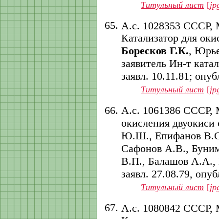
Титульный лист
[
jp
А.с. 1028353 СССР,
Катализатор для оки
Боресков Г.К.
, Юрье
заявитель Ин-т ката
заявл. 10.11.81; опубл
Титульный лист
[
jp
А.с. 1061386 СССР,
окисления двуокиси 
Ю.Ш., Епифанов В.С.
Сафонов А.В., Буним
В.П., Балашов А.А.,
заявл. 27.08.79, опубл
Титульный лист
[
jp
А.с. 1080842 СССР,