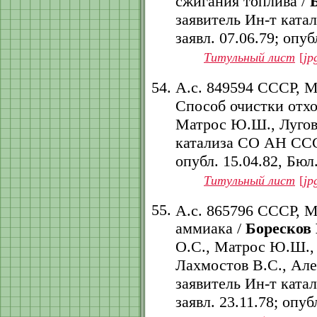
сжигания топлива /
заявитель Ин-т ката
заявл. 07.06.79; опубл
Титульный лист
[
jp
А.с. 849594 СССР, 
Способ очистки отхо
Матрос Ю.Ш., Луговс
катализа СО АН СССР.
опубл. 15.04.82, Бюл.
Титульный лист
[
jp
А.с. 865796 СССР, 
аммиака /
Боресков 
О.С., Матрос Ю.Ш., 
Лахмостов В.С., Ал
заявитель Ин-т ката
заявл. 23.11.78; опубл