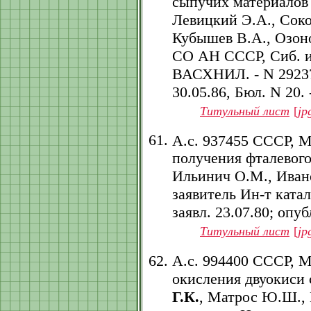
сыпучих материалов
Левицкий Э.А., Соко
Кубышев В.А., Озонов
СО АН СССР, Сиб. и
ВАСХНИЛ. - N 292370
30.05.86, Бюл. N 20. -
Титульный лист
[
jp
А.с. 937455 СССР, 
получения фталевого
Ильинич О.М., Ивано
заявитель Ин-т ката
заявл. 23.07.80; опубл
Титульный лист
[
jp
А.с. 994400 СССР, 
окисления двуокиси 
Г.К.
, Матрос Ю.Ш., 