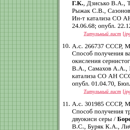
Г.К.
, Дзисько В.А., 
Рыжак С.В., Сазонов
Ин-т катализа СО АН
24.06.68; опубл. 22.12
Титульный лист
[
jp
А.с. 266737 СССР, 
Способ получения ва
окисления сернистог
В.А., Самахов А.А.,
катализа СО АН СССР.
опубл. 01.04.70, Бюл.
Титульный лист
[
jp
А.с. 301985 СССР, 
Способ получения т
двуокиси серы /
Боре
В.С., Буряк К.А., Л