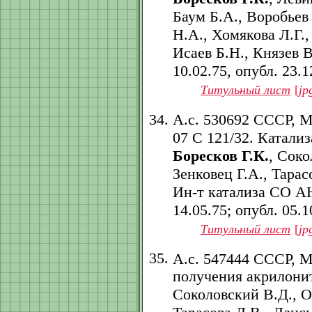
Баум Б.А., Воробьев
Н.А., Хомякова Л.Г.,
Исаев Б.Н., Князев В
10.02.75, опубл. 23.12
Титульный лист
[
jp
А.с. 530692 СССР, 
07 C 121/32. Катализ
Боресков Г.К.
, Соко
Зенковец Г.А., Тарас
Ин-т катализа СО АН
14.05.75; опубл. 05.10
Титульный лист
[
jp
А.с. 547444 СССР, 
получения акрилони
Соколовский В.Д., Ос