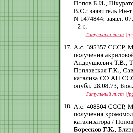
Попов Б.И., Шкурато
В.С.; заявитель Ин-
N 1474844; заявл. 07.
- 2 с.
Титульный лист
[
jp
А.с. 395357 СССР, 
получения акрилово
Андрушкевич Т.В., Т
Поплавская Г.К., Сав
катализа СО АН СССР.
опубл. 28.08.73, Бюл.
Титульный лист
[
jp
А.с. 408504 СССР, 
получения хромомол
катализатора / Попов
Боресков Г.К.
, Близ