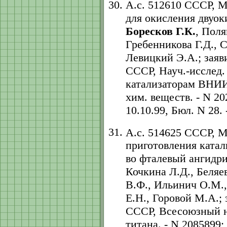
А.с. 512610 СССР, 
для окисления двуок
Боресков Г.К.
, Поля
Гребенникова Г.Д., 
Левицкий Э.А.; заяв
СССР, Науч.-исслед. 
катализаторам ВНИИ
хим. веществ. - N 202
10.10.99, Бюл. N 28. -
А.с. 514625 СССР, 
приготовления катал
во фталевый ангидри
Кочкина Л.Д., Беляе
В.Ф., Ильинич О.М.,
Е.Н., Горовой М.А.;
СССР, Всесоюзный на
титана. - N 2085899; 