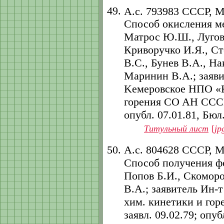
А.с. 793983 СССР, 
Способ окисления м
Матрос Ю.Ш., Луговс
Криворучко И.Я., Ст
В.С., Бунев В.А., На
Маринин В.А.; заяв
Kемеровское НПО «К
горения CO AH CCCP. 
опубл. 07.01.81, Бюл. 
Титульный лист
[
jp
А.с. 804628 СССР, 
Способ получения ф
Попов Б.И., Скоморо
В.А.; заявитель Ин-
хим. кинетики и гор
заявл. 09.02.79; опубл