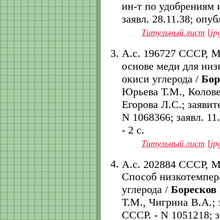
ин-т по удобрениям 
заявл. 28.11.38; опубл
Титульный лист
[
jp
А.с. 196727 СССР, 
основе меди для низ
окиси углерода /
Бор
Юрьева Т.М., Колове
Егорова Л.С.; заяви
N 1068366; заявл. 11.
- 2 с.
Титульный лист
[
jp
А.с. 202884 СССР, 
Способ низкотемпер
углерода /
Боресков 
Т.М., Чигрина В.А.;
СССР. - N 1051218; за