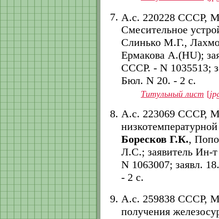
А.с. 220228 СССР, 
Смесительное устрой
Слинько М.Г., Лахмо
Ермакова А.(HU); за
СССР. - N 1035513; за
Бюл. N 20. - 2 с.
Титульный лист
[
jp
А.с. 223069 СССР, М
низкотемпературной 
Боресков Г.К.
, Попо
Л.С.; заявитель Ин-
N 1063007; заявл. 18.
- 2 с.
А.с. 259838 СССР, 
получения железосур