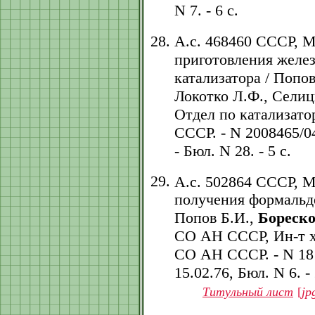
N 7. - 6 с.
А.с. 468460 СССР, 
приготовления желе
катализатора / Попо
Локотко Л.Ф., Селиц
Отдел по катализат
СССР. - N 2008465/04;
- Бюл. N 28. - 5 с.
А.с. 502864 СССР, 
получения формальде
Попов Б.И.,
Бореско
СО АН СССР, Ин-т х
СО АН СССР. - N 1819
15.02.76, Бюл. N 6. - 
Титульный лист
[
jp