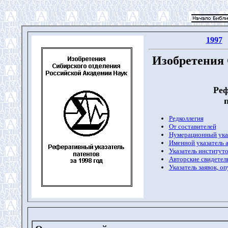
1997
Изобретения 
Реф
п
Редколлегия
От составителей
Нумерационный ука
Именной указатель 
Указатель институто
Авторские свидетель
Указатель заявок, о