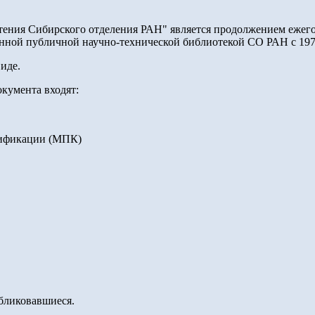
етения Сибирского отделения РАН" является продолжением ежег
енной публичной научно-технической библиотекой СО РАН с 197
иде.
кумента входят:
сификации (МПК)
убликовавшиеся.