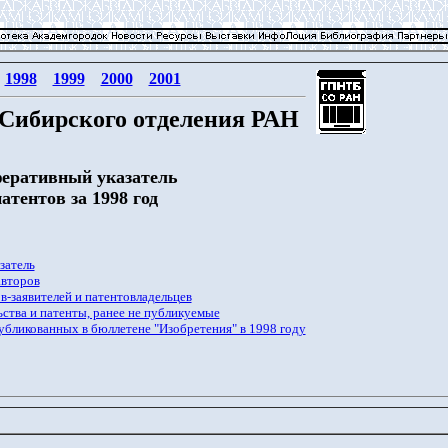
1998
1999
2000
2001
Сибирского отделения РАН
еративный указатель
атентов за 1998 год
затель
авторов
в-заявителей и патентовладельцев
ства и патенты, ранее не публикуемые
публикованных в бюллетене "Изобретения" в 1998 году