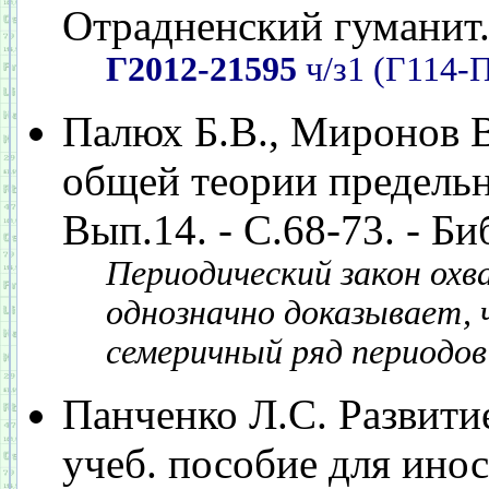
Отрадненский гуманит. и
Г2012-21595
ч/з1 (Г114-П
Палюх Б.В., Миронов В
общей теории предельны
Вып.14. - С.68-73. - Би
Периодический закон ох
однозначно доказывает,
семеричный ряд периодов
Панченко Л.С. Развити
учеб. пособие для инос