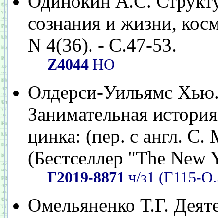
Одинокин А.С. Структу
сознания и жизни, космо
N 4(36). - С.47-53.
Z4044
НО
Олдерси-Уильямс Хью.
Занимательная история
цинка: (пер. с англ. С. 
(Бестселлер "The New 
Г2019-8871
ч/з1 (Г115-О.
Омельяненко Т.Г. Деят