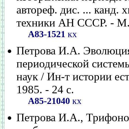
автореф. дис. ... канд.
техники АН СССР. - М.,
А83-1521
кх
Петрова И.А. Эволюци
периодической системы 
наук / Ин-т истории ес
1985. - 24 с.
А85-21040
кх
Петрова И.А., Трифон