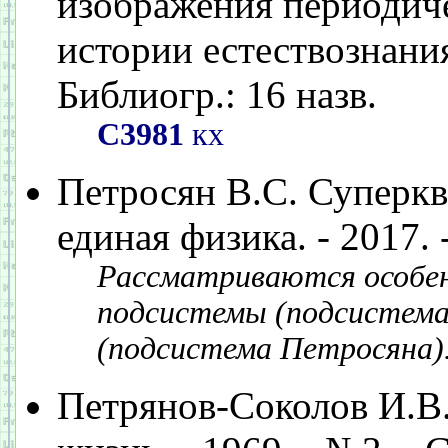
изображения периодиче
истории естествознания 
Библиогр.: 16 назв.
С3981
кх
Петросян В.С. Суперква
единая физика. - 2017. -
Рассматриваются особен
подсистемы (подсистема 
(подсистема Петросяна)
Петрянов-Соколов И.В.