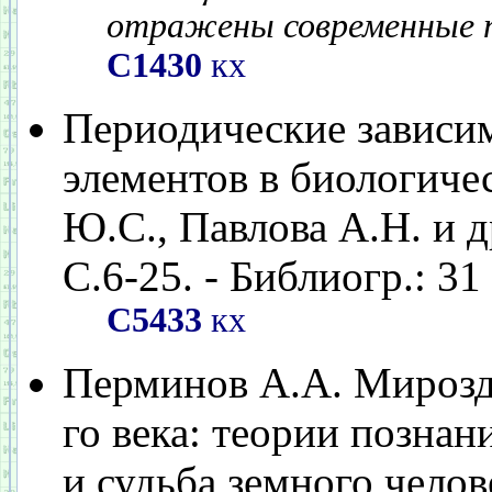
отражены современные п
С1430
кх
Периодические зависи
элементов в биологиче
Ю.С., Павлова А.Н. и др
С.6-25. - Библиогр.: 31 
С5433
кх
Перминов А.А. Мирозд
го века: теории позна
и судьба земного челове