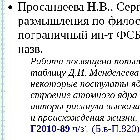
Просандеева Н.В., Сер
размышления по филосо
пограничный ин-т ФСБ Р
назв.
Работа посвящена попыт
таблицу Д.И. Менделеева
некоторые постулаты яде
строение атомного ядра 
авторы рискнули высказа
и происхождения жизни.
Г2010-89
ч/з1 (Б.в-П.820)