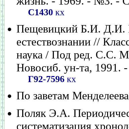
жизнь. - 1969. - №3. - С
С1430
кх
Пещевицкий Б.И. Д.И. 
естествознании // Клас
наука / Под ред. С.С. 
Новосиб. ун-та, 1991. -
Г92-7596
кх
По заветам Менделеева /
Поляк Э.А. Периодичес
систематизация хронол