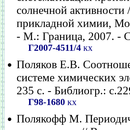
солнечной активности 
прикладной химии, Москв
- М.: Граница, 2007. - С
Г2007-4511/4
кх
Поляков Е.В. Соотнош
системе химических эл
235 с. - Библиогр.: с.2
Г98-1680
кх
Полякофф М. Периодиче