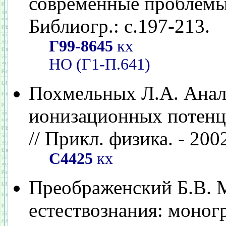
современные проблемы). 
Библиогр.: с.197-213.
Г99-8645
кх
НО (Г1-П.641)
Похмельных Л.А. Анал
ионизационных потенц
// Прикл. физика. - 2002
С4425
кх
Преображенский Б.В. 
естествознания: моногр