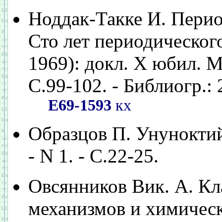
Ноддак-Такке И. Перио
Сто лет периодическог
1969): докл. Х юбил. Ме
С.99-102. - Библиогр.: 
Е69-1593
кх
Образцов П. Унуноктий
- N 1. - С.22-25.
Овсянников Вик. А. К
механизмов и химических