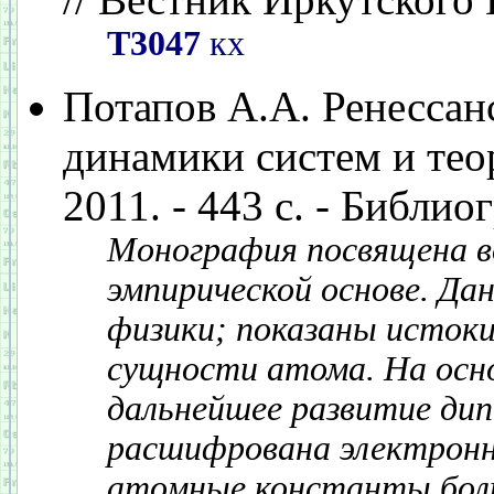
Т3047
кх
Потапов А.А. Ренессан
динамики систем и тео
2011. - 443 с. - Библиог
Монография посвящена в
эмпирической основе. Да
физики; показаны истоки
сущности атома. На осн
дальнейшее развитие дип
расшифрована электронн
атомные константы боль