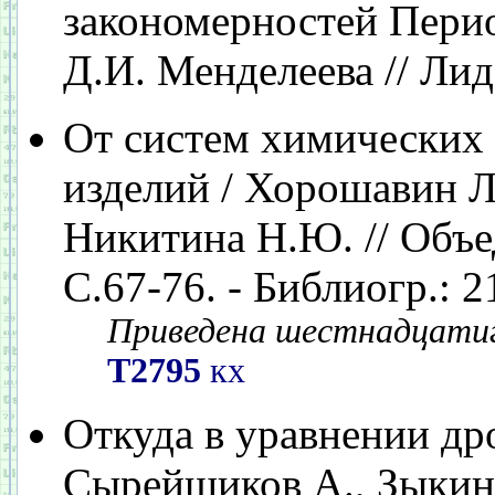
закономерностей Пери
Д.И. Менделеева // Лид
От систем химических 
изделий / Хорошавин Л
Никитина Н.Ю. // Объеди
С.67-76. - Библиогр.: 2
Приведена шестнадцатиг
Т2795
кх
Откуда в уравнении др
Сырейщиков А., Зыкин А