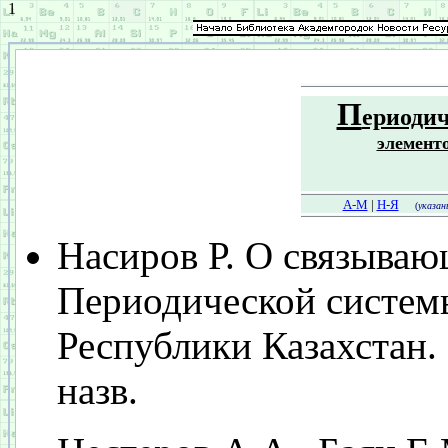
1
П
ериодич
элемент
А-М
|
Н-Я
(
указа
Насиров Р. О связывающ
Периодической систем
Республики Казахстан. -
назв.