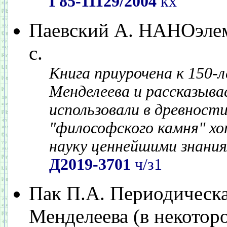
Г85-11129/2004
кх
Паевский А. НАНОэлеме
с.
Книга приурочена к 150-
Менделеева и рассказывае
использовали в древности
"философского камня" хот
науку ценнейшими знания
Д2019-3701
ч/з1
Пак П.А. Периодическа
Менделеева (в некоторо