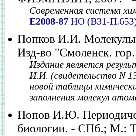
Современная система хим
Е2008-87
НО (В31-П.653
Попков И.И. Молекулы 
Изд-во "Смоленск. гор. 
Издание является резул
И.И. (свидетельство N 1
новой таблицы химически
заполнения молекул атом
Попов И.Ю. Периодиче
биологии. - СПб.; М.: