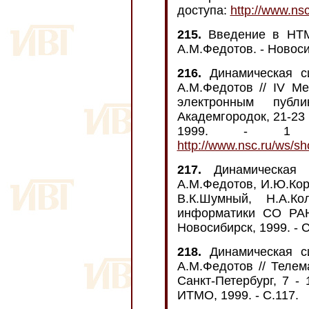
доступа:
http://www.ns
215.
Введение в HTML
А.М.Федотов. - Новоси
216.
Динамическая си
А.М.Федотов // IV М
электронным публик
Академгородок, 21-23 
1999. - 1 
http://www.nsc.ru/ws/s
217.
Динамическая с
А.М.Федотов, И.Ю.Кор
В.К.Шумный, Н.А.Ко
информатики СО РАН:
Новосибирск, 1999. - С
218.
Динамическая си
А.М.Федотов // Телема
Санкт-Петербург, 7 -
ИТМО, 1999. - С.117.