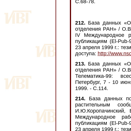
С.68-78.
212.
База данных «Ор
отделения РАН» / О.В
IV Международное р
публикациям (El-Pub-
23 апреля 1999 г.: тез
доступа:
http://www.ns
213.
База данных «Ор
отделения РАН» / О.В
Телематика-99: все
Петербург, 7 - 10 ию
1999. - С.114.
214.
База данных по
растительным сооб
И.Ю.Коропачинский, 
Международное раб
публикациям (El-Pub-
23 апреля 1999 г.: тез