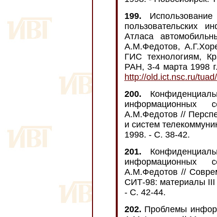
199.
Использование 
пользовательских и
Атласа автомобильн
А.М.Федотов, А.Г.Хо
ГИС технологиям, Кр
РАН, 3-4 марта 1998 г
http://old.ict.nsc.ru/tuad/
200.
Конфиденциальн
информационных с
А.М.Федотов // Персп
и систем телекоммуник
1998. - C. 38-42.
201.
Конфиденциальн
информационных с
А.М.Федотов // Совр
СИТ-98: материалы III
- C. 42-44.
202.
Проблемы информ