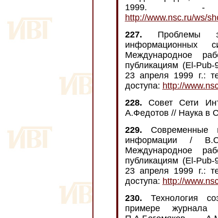
1999. - 
http://www.nsc.ru/ws/s
227.
Проблемы з
информационных 
Международное раб
публикациям (El-Pub-
23 апреля 1999 г.: т
доступа:
http://www.ns
228.
Совет Сети Инт
А.Федотов // Наука в Си
229.
Современные к
информации / В.С.
Международное раб
публикациям (El-Pub-
23 апреля 1999 г.: т
доступа:
http://www.ns
230.
Технология соз
примере журнала «