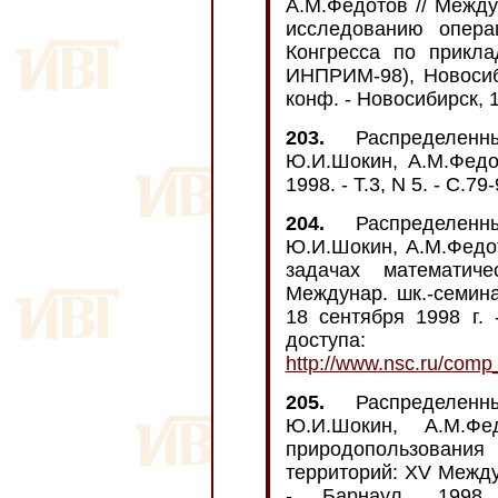
А.М.Федотов // Межд
исследованию опера
Конгресса по прикла
ИНПРИМ-98), Новосиби
конф. - Новосибирск, 
203.
Распределенн
Ю.И.Шокин, А.М.Федот
1998. - Т.3, N 5. - С.79-
204.
Распределенн
Ю.И.Шокин, А.М.Федо
задачах математич
Междунар. шк.-семина
18 сентября 1998 г. 
доступа:
http://www.nsc.ru/comp
205.
Распределенн
Ю.И.Шокин, А.М.Ф
природопользовани
территорий: XV Междун
- Барнаул, 1998