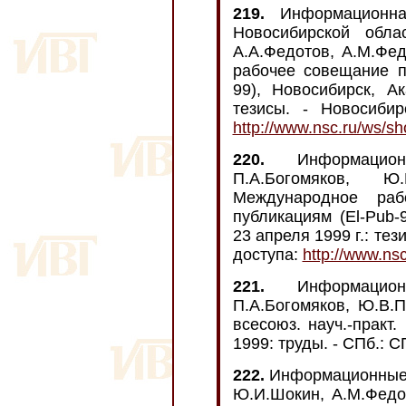
219.
Информационна
Новосибирской облас
А.А.Федотов, А.М.Фед
рабочее совещание п
99), Новосибирск, Ак
тезисы. - Новосибир
http://www.nsc.ru/ws/s
220.
Информацион
П.А.Богомяков, Ю
Международное раб
публикациям (El-Pub-
23 апреля 1999 г.: тез
доступа:
http://www.ns
221.
Информацион
П.А.Богомяков, Ю.В.П
всесоюз. науч.-практ.
1999: труды. - СПб.: 
222.
Информационные 
Ю.И.Шокин, А.М.Федот