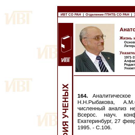
ИВТ СО РАН
|
Отделение ГПНТБ СО РАН
|
Анат
Жизнь и
Основн
Литерат
Указате
1971-1
Алфавит
Редакто
Указате
164.
Аналитическое 
Н.Н.Рыбакова, А.М
численный анализ не
Всерос. науч. кон
Екатеринбург, 27 февр
1995. - С.106.