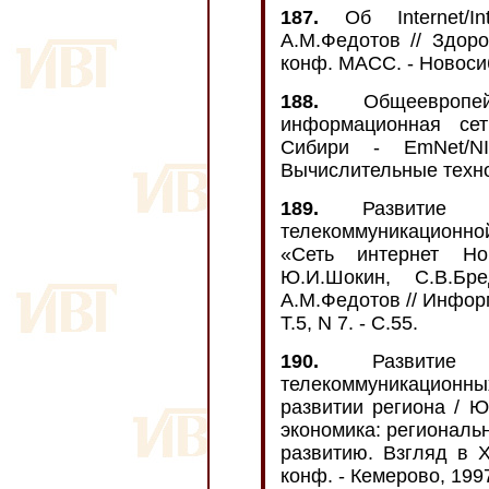
187.
Об Internet/In
А.М.Федотов // Здоров
конф. МАСС. - Новосиб
188.
Общеевропейск
информационная сет
Сибири - EmNet/NI
Вычислительные техноло
189.
Развитие и 
телекоммуникационно
«Сеть интернет Но
Ю.И.Шокин, С.В.Бре
А.М.Федотов // Инфор
Т.5, N 7. - С.55.
190.
Развитие со
телекоммуникационных
развитии региона / Ю
экономика: региональ
развитию. Взгляд в X
конф. - Кемерово, 1997.