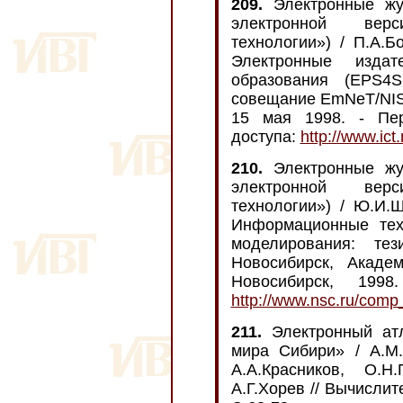
209.
Электронные жу
электронной вер
технологии») / П.А.Б
Электронные изда
образования (EPS4S
совещание EmNeT/NIS,
15 мая 1998. - Пер
доступа:
http://www.ict
210.
Электронные жу
электронной вер
технологии») / Ю.И.Ш
Информационные тех
моделирования: те
Новосибирск, Академ
Новосибирск, 19
http://www.nsc.ru/comp
211.
Электронный атл
мира Сибири» / А.М.
А.А.Красников, О.Н.
А.Г.Хорев // Вычислите