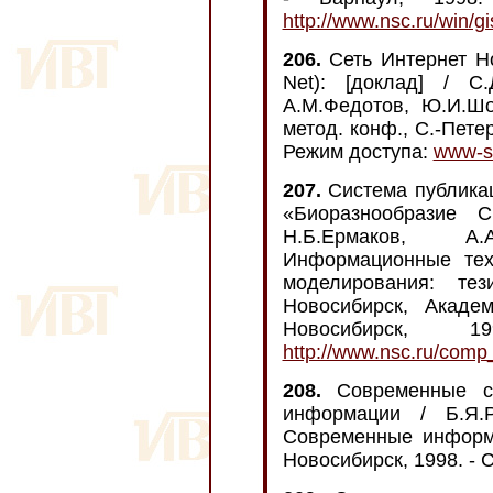
http://www.nsc.ru/win/gi
206.
Сеть Интернет Но
Net): [доклад] / С.
А.М.Федотов, Ю.И.Шок
метод. конф., С.-Петер
Режим доступа:
www-sb
207.
Система публикац
«Биоразнообразие С
Н.Б.Ермаков, А.
Информационные тех
моделирования: те
Новосибирск, Академ
Новосибирск,
http://www.nsc.ru/comp_
208.
Современные ср
информации / Б.Я.Р
Современные информа
Новосибирск, 1998. - C