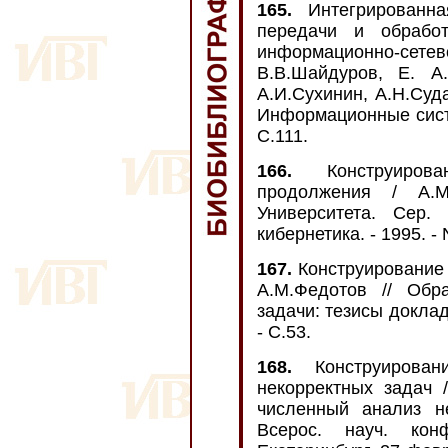
165.
Интегрированна
передачи и обработ
информационно-сет
В.В.Шайдуров, Е. А.
А.И.Сухинин, А.Н.Суд
Информационные систем
С.111.
166.
Конструирован
продолжения / А.М
Университета. Сер.
кибернетика. - 1995. - N
167.
Конструирование 
А.М.Федотов // Обр
задачи: тезисы доклад
- С.53.
168.
Конструирован
некорректных задач /
численный анализ н
Всерос. науч. кон