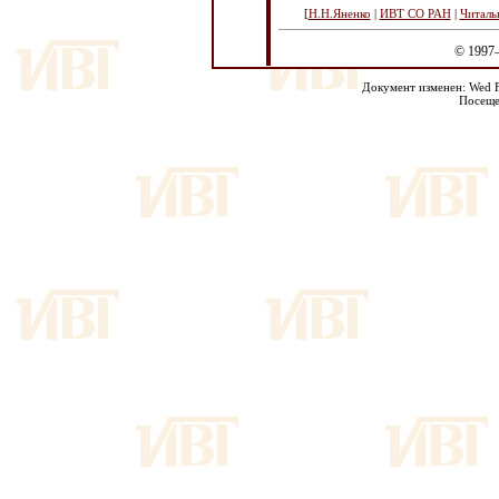
[
Н.Н.Яненко
|
ИВТ СО РАН
|
Читаль
© 1997
Документ изменен: Wed Fe
Посеще