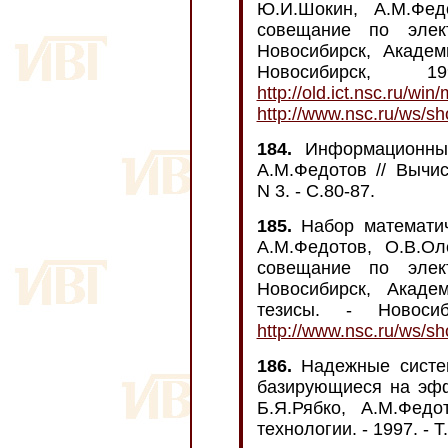
Ю.И.Шокин, А.М.Фед
совещание по элект
Новосибирск, Академ
Новосибирск,
http://old.ict.nsc.ru/wi
http://www.nsc.ru/ws/s
184.
Информационные 
А.М.Федотов // Вычис
N 3. - С.80-87.
185.
Набор математи
А.М.Федотов, О.В.Ол
совещание по элект
Новосибирск, Акаде
тезисы. - Новоси
http://www.nsc.ru/ws/s
186.
Надежные систем
базирующиеся на эф
Б.Я.Рябко, А.М.Федо
технологии. - 1997. - Т.