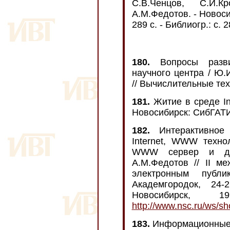
С.В.Ченцов, С.И.К
А.М.Федотов. - Новоси
289 с. - Библиогр.: с. 
180.
Вопросы развит
научного центра / Ю.
// Вычислительные техно
181.
Житие в среде Int
Новосибирск: СибГАТИ,
182.
Интерактивное 
Internet, WWW техно
WWW сервер и дел
А.М.Федотов // II м
электронным публик
Академгородок, 24
Новосибирск,
http://www.nsc.ru/ws/s
183.
Информационные 