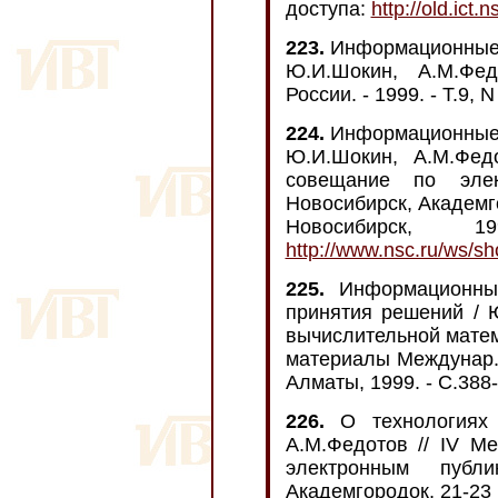
доступа:
http://old.ict.
223.
Информационные 
Ю.И.Шокин, А.М.Фе
России. - 1999. - Т.9, N
224.
Информационные 
Ю.И.Шокин, А.М.Фед
совещание по элект
Новосибирск, Академго
Новосибирск,
http://www.nsc.ru/ws/s
225.
Информационные
принятия решений / 
вычислительной матем
материалы Междунар. 
Алматы, 1999. - С.388-
226.
О технологиях 
А.М.Федотов // IV М
электронным публик
Академгородок, 21-23 