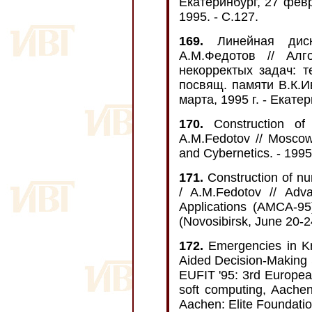
Екатеринбург, 27 февр
1995. - С.127.
169.
Линейная дискр
А.М.Федотов // Алг
некорректых задач: т
посвящ. памяти В.К.И
марта, 1995 г. - Екатер
170.
Construction of a
A.M.Fedotov // Moscow
and Cybernetics. - 1995.
171.
Construction of num
/ A.M.Fedotov // Adv
Applications (AMCA-95)
(Novosibirsk, June 20-24
172.
Emergencies in Kr
Aided Decision-Making 
EUFIT '95: 3rd Europea
soft computing, Aache
Aachen: Elite Foundatio