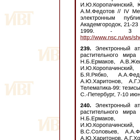
И.Ю.Коропачинский, Ю
А.М.Федотов // IV М
электронным публик
Академгородок, 21-23 
1999. - 3 
http://www.nsc.ru/ws/s
239.
Электронный ат
растительного мира 
Н.Б.Ермаков, А.В.Жел
И.Ю.Коропачинский
Б.Я.Рябко, А.А.Фе
А.Ю.Харитонов, А.Г
Телематика-99: тезисы
С.-Петербург, 7-10 июня
240.
Электронный ат
растительного мира 
Н.Б.Ермаков, А
И.Ю.Коропачински
В.С.Соловьев, А.А.
А.Ю.Харитонов, А.Г.Х