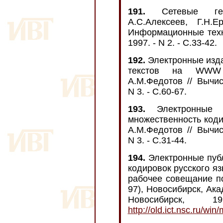
191.
Сетевые геои
А.С.Алексеев, Г.Н.
Информационные техн
1997. - N 2. - С.33-42.
192.
Электронные изда
текстов на WWW /
А.М.Федотов // Вычис
N 3. - С.60-67.
193.
Электронные п
множественность коди
А.М.Федотов // Вычис
N 3. - С.31-44.
194.
Электронные пуб
кодировок русского яз
рабочее совещание п
97), Новосибирск, Ака
Новосибирск,
http://old.ict.nsc.ru/wi