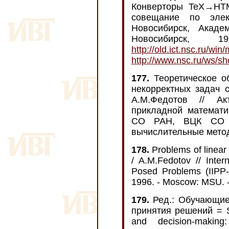
Конверторы TeX→HTM
совещание по элек
Новосибирск, Акаде
Новосибирск,
http://old.ict.nsc.ru/wi
http://www.nsc.ru/ws/s
177.
Теоретическое о
некорректных задач 
А.М.Федотов // Ак
прикладной математик
СО РАН, ВЦК СО Р
вычислительные метод
178.
Problems of linear 
/ A.M.Fedotov // Inter
Posed Problems (IIPP-
1996. - Moscow: MSU. -
179.
Ред.: Обучающие
принятия решений = Se
and decision-makin