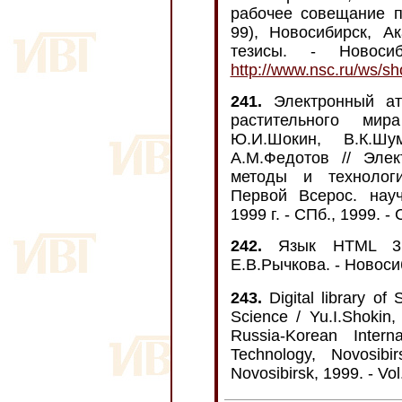
рабочее совещание п
99), Новосибирск, Ак
тезисы. - Новоси
http://www.nsc.ru/ws/s
241.
Электронный ат
растительного мир
Ю.И.Шокин, В.К.Шум
А.М.Федотов // Элек
методы и технологи
Первой Всерос. науч.
1999 г. - СПб., 1999. -
242.
Язык HTML 3.2
Е.В.Рычкова. - Новосиб
243.
Digital library of
Science / Yu.I.Shokin
Russia-Korean Inter
Technology, Novosibi
Novosibirsk, 1999. - Vol.