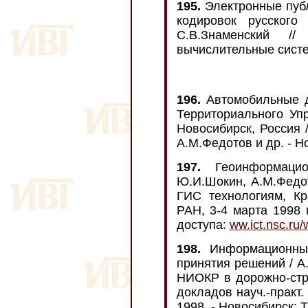
195.
Электронные пуб
кодировок русского
С.В.Знаменский /
вычислительные системы
196.
Автомобильные д
Территориального Уп
Новосибирск, Россия 
А.М.Федотов и др. - Но
197.
Геоинформаци
Ю.И.Шокин, А.М.Федо
ГИС технологиям, Кр
РАН, 3-4 марта 1998 г
доступа:
ww.ict.nsc.ru/
198.
Информационные
принятия решений / А
НИОКР в дорожно-стр
докладов науч.-практ.
1998. - Новосибирск: Т