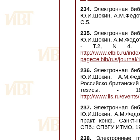
234.
Электронная биб
Ю.И.Шокин, А.М.Федото
С.5.
235.
Электронная биб
Ю.И.Шокин, А.М.Федото
- Т.2, N 4. -
http://www.elbib.ru/inde
page=elbib/rus/journal/
236.
Электронная биб
Ю.И.Шокин, А.М.Фед
Российско-британский
тезисы. - 1
http://www.iis.ru/event
237.
Электронная биб
Ю.И.Шокин, А.М.Федот
практ. конф., Санкт-
СПб.: СПбГУ ИТМО, 199
238.
Электронные пу