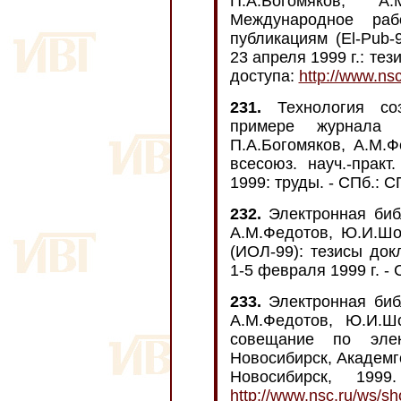
П.А.Богомяков, 
Международное раб
публикациям (El-Pub-
23 апреля 1999 г.: тез
доступа:
http://www.ns
231.
Технология соз
примере журнала «
П.А.Богомяков, А.М.Ф
всесоюз. науч.-практ
1999: труды. - СПб.: 
232.
Электронная биб
А.М.Федотов, Ю.И.Шок
(ИОЛ-99): тезисы док
1-5 февраля 1999 г. - С
233.
Электронная биб
А.М.Федотов, Ю.И.Ш
совещание по элект
Новосибирск, Академго
Новосибирск, 19
http://www.nsc.ru/ws/s