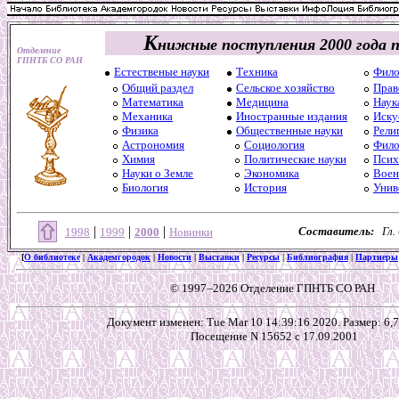
К
нижные поступления 2000 года 
Отделение
ГПНТБ СО РАН
Естественые науки
Техника
Фило
Общий раздел
Сельское хозяйство
Прав
Математика
Медицина
Наук
Механика
Иностранные издания
Иску
Физика
Общественные науки
Рели
Астрономия
Социология
Фило
Химия
Политические науки
Псих
Науки о Земле
Экономика
Воен
Биология
История
Унив
|
|
|
Составитель:
Гл.
1998
1999
2000
Новинки
[
О библиотеке
|
Академгородок
|
Новости
|
Выставки
|
Ресурсы
|
Библиография
|
Партнеры
© 1997–2026 Отделение ГПНТБ СО РАН
Документ изменен: Tue Mar 10 14:39:16 2020. Размер: 6,7
Посещение N 15652 с 17.09.2001