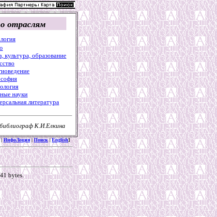
по отраслям
логия
о
а, культура, образование
сство
гиоведение
софия
ология
ные науки
ерсальная литература
 библиограф К.И.Елкина
|
ИнфоЛоция
|
Поиск
|
English
]
41 bytes.