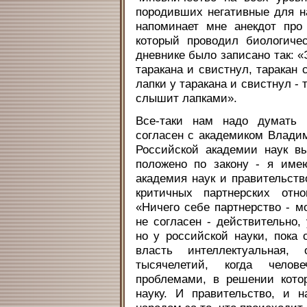
породивших негативные для на
напоминает мне анекдот про
который проводил биологиче
дневнике было записано так: «
таракана и свистнул, таракан 
лапки у таракана и свистнул - 
слышит лапками».
Все-таки нам надо думать 
согласен с академиком Влади
Российской академии наук в
положено по закону - я име
академия наук и правительст
критичных партнерских отно
«Ничего себе партнерство - м
не согласен - действительно,
но у российской науки, пока 
власть интеллектуальная
тысячелетий, когда челов
проблемами, в решении кото
науку. И правительство, и 