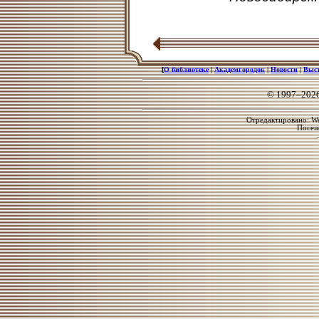
[
О библиотеке
|
Академгородок
|
Новости
|
Выс
© 1997–202
Отредактировано: We
Посе