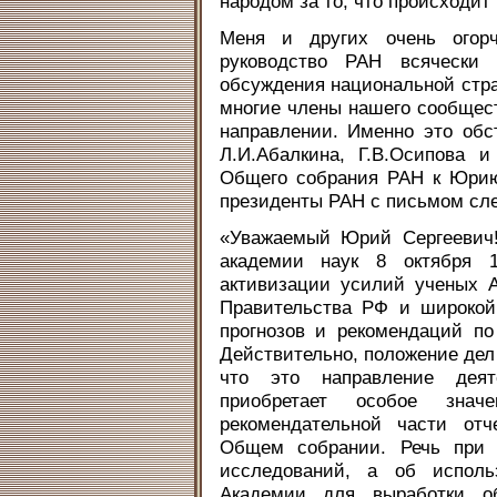
народом за то, что происходит 
Меня и других очень огор
руководство РАН всячески 
обсуждения национальной стра
многие члены нашего сообщест
направлении. Именно это обс
Л.И.Абалкина, Г.В.Осипова 
Общего собрания РАН к Юрию
президенты РАН с письмом сл
«Уважаемый Юрий Сергеевич!
академии наук 8 октября 1
активизации усилий ученых 
Правительства РФ и широкой
прогнозов и рекомендаций п
Действительно, положение дел 
что это направление деят
приобретает особое зна
рекомендательной части от
Общем собрании. Речь при 
исследований, а об использ
Академии для выработки о