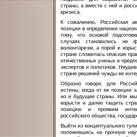
страны, а вместе с ней и росс
кризиса.
К сожалению, Российская ак
позиции в определении национа
тому, что основой подготов
случаях становились не ф
волюнтаризм, а порой и коры
стране сложилась опасная прак
отечественных ученых и предп
экспертов и политиков. Неудив
стране решений чужды ее инте
Образно говоря, для Росси
истины, когда от ее позиции з
но и будущее страны. Или м
корысти и далее тащить стра
позицию и проявим интел
российского общества, государ
Выйти из концептуального туп
положившись на прочную нау