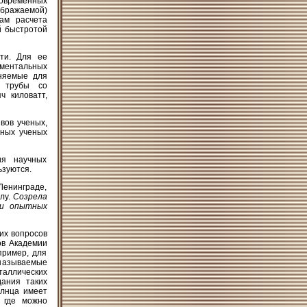
 современных
ображаемой)
ам расчета
й быстротой
ти. Для ее
иментальных
еняемые для
е трубы со
ч киловатт,
вов ученых,
ьных ученых
ия научных
ьзуются.
Ленинграде,
лу.
Созрела
 и опытных
их вопросов
ов Академии
пример, для
 называемые
таллических
ания таких
олнца имеет
, где можно