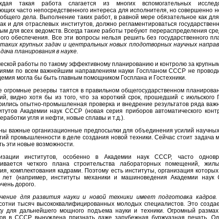
дая такая работа слагается из многих вспомогательных исслед
ющих часто непосредственного интереса для исполнителя, но совершенно 
 общего дела. Выполнение таких работ, в равной мере обязательное как для
так и для отраслевых институтов, должно регламентироваться государствен
ым для всех ведомств. Всегда такие работы требуют перераспределения сред
ого обеспечения. Все эти вопросы нельзя решить без государственного пл
таких крупных задач и центральных новых плодотворных научных напра
дача планирования в науке.
еской работы по такому эффективному планированию и контролю за крупны
иями по всем важнейшим направлениям науки Госпланом СССР не проводи
демия могла бы быть главным помощником Госплана и Гостехники.
ие огромные резервы таятся в правильном общегосударственном планирова
ий, видно хотя бы из того, что за короткий срок, прошедший с июльского
рились опытно-промышленная проверка и внедрение результатов ряда важ
итутов Академии наук СССР (новая серия приборов автоматического конт
работки угля и нефти, новые сплавы и т.д.).
ны важные организационные предпосылки для объединения усилий научных
тий промышленности в деле создания новой техники. Сейчас стоит задача 
ть эти новые возможности.
изации институтов, особенно в Академии наук СССР, часто однов
ривается четкого плана строительства лабораторных помещений, жилья
ия, комплектования кадрами. Поэтому есть институты, организация которых
и лет (например, институты механики и машиноведения Академии наук 
чень дорого.
чение для развития науки и новой техники имеет подготовка кадров.
сотни тысяч высококвалифицированных молодых специалистов. Это созда
у для дальнейшего мощного подъема науки и техники. Огромный размах
ов в СССР вынуждена признать даже зарубежная буржуазная печать. О