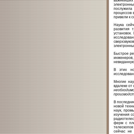
важнейших п
электронны
послужила
процессов 
привели к 
Наука сей
развития т
установок.
исследова
сверхзвуко
электронные
Быстрое ре
инженеров,
невиданную
В этих но
исследовани
Многие нау
вдалеке от
необходим
производст
В последни
новой техн
наук, пром
изучения с
радиотелес
ферм с пл
телескопов
сейчас не 