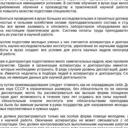
льствоваться имеющимися успехами. В системе обучения в вузах еще много
риближение обучения к производству и практической научной работ
о повысить качество подготовки специалистов.
бояться проведения в вузах больших исследовательских и проектных догово
остью и сельским хозяйством силами преподавательского состава и сту
 бы все время развивать и обновлять лабораторное оборудование вузо
 на настоящем практическом деле. Система оплаты труда преподавате
ть их участие в научной работе.
услом подготовки молодых ученых у нас считаются аспирантура и доктора
сеть научно-исследовательских институтов, укрепление их научными кадрам
боты в вузах создают все условия для роста научных кадров непосре
й работе.
уре и докторантуре подготовлено много замечательных кадров, ярко проявля
ворчестве. Однако в организации аспирантуры и докторантуры имеются
 которые необходимо устранить. В ряде случаев уровень диссертаций, даже
ок. Имеются недочеты в подборе людей в аспирантуру и докторантуру. С
ица, не имеющие данных для научной деятельности.
ру путем прикомандирования следует отменить как не оправдавшую себя. Д
ии наук СССР в ограниченных размерах, без обязательств по ее оконч
й диссертации, могла бы рассматриваться как высшая форма поощрени
оторая дает возможность в течение трех лет отдавать все силы научной
 обязательным планом института или обязательствами преподава
ра была бы важным рычагом в руках государства для направления молоды
вых перспективных и нужных задач.
а должна рассматриваться только как особая форма помощи молодежи,
 к научной работе. Окончание аспирантуры не может связываться с о
ссертации. Оно должно контролироваться выполненными научными работам