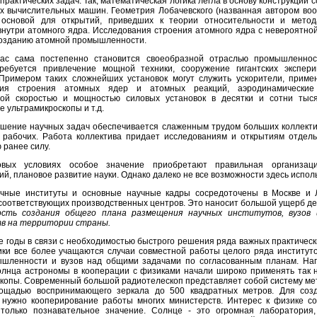
рактических задач. Так, математическая логика легла в основу конструкции
х вычислительных машин. Геометрия Лобачевского (названная автором во
 основой для открытий, приведших к теории относительности и метод
внутри атомного ядра. Исследования строения атомного ядра с невероятно
созданию атомной промышленности.
час сама постепенно становится своеобразной отраслью промышленнос
ребуется привлечение мощной техники, сооружение гигантских экспер
 Примером таких сложнейших установок могут служить ускорители, прим
ния строения атомных ядер и атомных реакций, аэродинамически
вой скоростью и мощностью силовых установок в десятки и сотни тыся
 ультрамикроскопы и т.д.
шение научных задач обеспечивается слаженным трудом больших коллекти
 рабочих. Работа коллектива придает исследованиям и открытиям отдел
 ранее силу.
вых условиях особое значение приобретают правильная организац
й, плановое развитие науки. Однако далеко не все возможности здесь испол
чные институты и основные научные кадры сосредоточены в Москве и 
 соответствующих производственных центров. Это наносит большой ущерб де
ость создания общего плана размещения научных институтов, вузов
в на территории страны.
е годы в связи с необходимостью быстрого решения ряда важных практическ
ики все более учащаются случаи совместной работы целого ряда институт
ышленности и вузов над общими задачами по согласованным планам. На
олнца астрономы в кооперации с физиками начали широко применять так
копы. Современный большой радиотелескоп представляет собой систему ме
ощадью воспринимающего зеркала до 500 квадратных метров. Для созд
 нужно кооперирование работы многих министерств. Интерес к физике с
только познавательное значение. Солнце - это огромная лаборатория