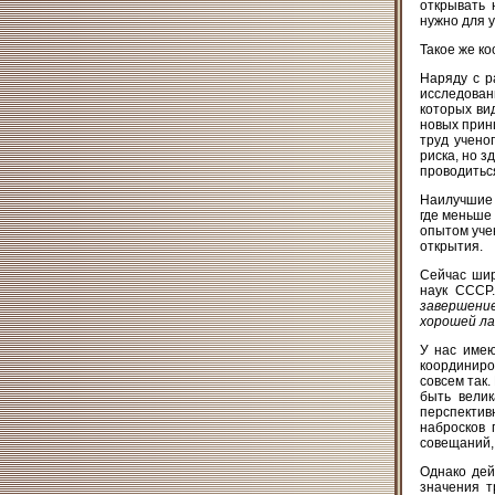
открывать 
нужно для 
Такое же к
Наряду с р
исследован
которых ви
новых прин
труд учено
риска, но з
проводиться
Наилучшие 
где меньше
опытом уче
открытия.
Сейчас шир
наук СССР
завершени
хорошей ла
У нас имею
координиро
совсем так
быть велик
перспекти
набросков 
совещаний,
Однако дей
значения т