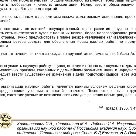
едует снять обязательства по сдаче каких-либо экзаменов перед защитой д
сить требования к качеству диссертаций. Нужно ввести обязательную
зультатов работы перед защитой.
твии со сказанным выше считаем весьма желательным дополнение проек
жений.
о составить пятилетний государственный план развития научных исс
ть сеть институтов и вузов с целью их нового, более целесообразного ра
 страны. Нужно предусмотреть в плане резкое увеличение капиталовложени
годный резерв средств для обеспечения новых важных работ, не преду
аном.
нчить в течение пятилетия создание крупной экспериментальной базы Ак
зно усилить научную работу в вузах, включив их основные научные кадры в
мплексных проблем, связанных с дальнейшим развитием науки и народного
ледует ввести существенные изменения в дело подготовки кадров через ас
у.
 организации научной работы является важным условием решения огром
еред нашими учеными в шестой пятилетке. Тесно сплоченные вокру
тва, советские ученые не пожалеют своих сил для решения новых грандиозны
*
Правда. 1956. N 49
Христианович С.А., Лаврентьев М.А., Лебедев С.А. Назревши
организации научной работы // Российская академия наук. Сиб
отделение: Стратегия лидеров / Сост. В.Д.Ермиков, Н.А.При