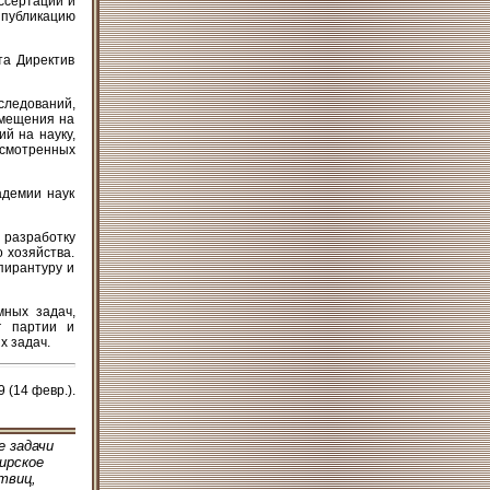
иссертаций и
 публикацию
та Директив
ледований,
змещения на
й на науку,
смотренных
адемии наук
 разработку
 хозяйства.
пирантуру и
ных задач,
г партии и
х задач.
 (14 февр.).
е задачи
ирское
твиц,