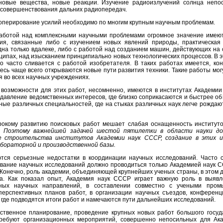
новые вещества, новые реакции. Изучение радиоизлучений солнца непо
усовершенствования дальних радиопередач.
ооперирование усилий необходимо по многим крупным научным проблемам.
аботой над комплексными научными проблемами огромное значение имею
ия, связанные либо с изучением новых явлений природы, практическая
дна только вдалеке, либо с работой над созданием машин, действующих на
ципах, над изысканием принципиально новых технологических процессов. В э
го часто сливается с работой изобретателя. В таких работах имеется, кон
десь чаще всего открываются новые пути развития техники. Такие работы мо
 во всех научных учреждениях.
возможности для этих работ, несомненно, имеются в институтах Академии
 давление ведомственных интересов, где близко соприкасаются и быстрее о
ные различных специальностей, где на стыках различных наук легче рождаю
окому развитию поисковых работ мешает слабая оснащенность институт
.
Поэтому важнейшей задачей шестой пятилетки в области науки д
е строительства институтов Академии наук СССР, создание в этих 
бораторной и производственной базы.
тся серьезные недостатки в координации научных исследований. Часто с
вание научных исследований должно проводиться только Академией наук С
. Конечно, роль академии, объединяющей крупнейших ученых страны, в этом 
а. Как показал опыт, Академия наук СССР играет важную роль в выяв
вных научных направлений, в составлении совместно с учеными пром
перспективных планов работ, в организации научных съездов, конференц
 где подводятся итоги работ и намечаются пути дальнейших исследований.
ственное планирование, проведение крупных новых работ большого госуд
ребуют организационных мероприятий, совершенно непосильных для Ак