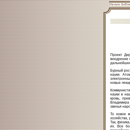
Проект Ди
внедрение 
дальнейшее
Бурный рос
науки. Ат
электронны
новые лекар
Коммунисти
науки в на
кровь, пре
Владимира 
звенья наро
То новое м
хозяйства, 
Так, физика
их. Все б