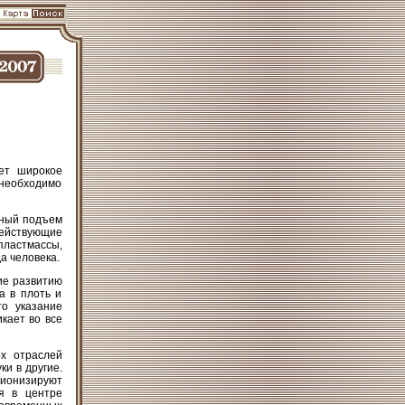
ет широкое
 необходимо
щный подъем
ействующие
пластмассы,
а человека.
ие развитию
а в плоть и
то указание
кает во все
ех отраслей
ки в другие.
юционизируют
я в центре