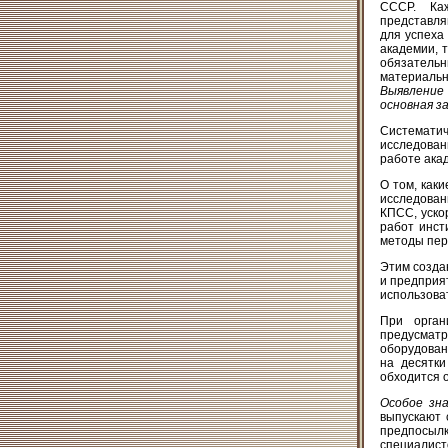
СССР. Каж
представля
для успеха
академии, 
обязательн
материальн
Выявление 
основная за
Систематич
исследован
работе ака
О том, как
исследован
КПСС, уско
работ инст
методы пере
Этим созда
и предприя
использова
При орган
предусмат
оборудован
на десятк
обходится о
Особое зна
выпускают 
предпосылк
специалист