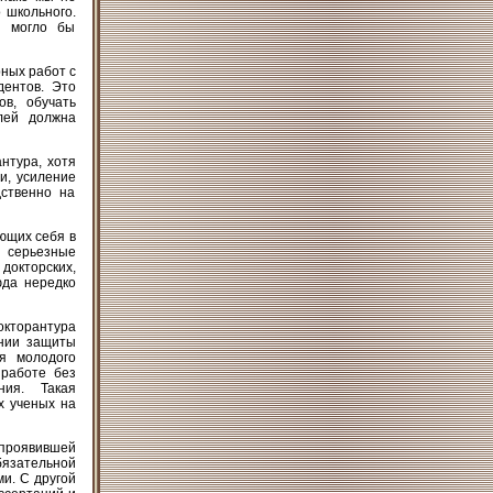
 школьного.
е могло бы
рных работ с
дентов. Это
в, обучать
лей должна
нтура, хотя
и, усиление
дственно на
ющих себя в
 серьезные
 докторских,
юда нередко
окторантура
ании защиты
я молодого
 работе без
ния. Такая
х ученых на
 проявившей
бязательной
и. С другой