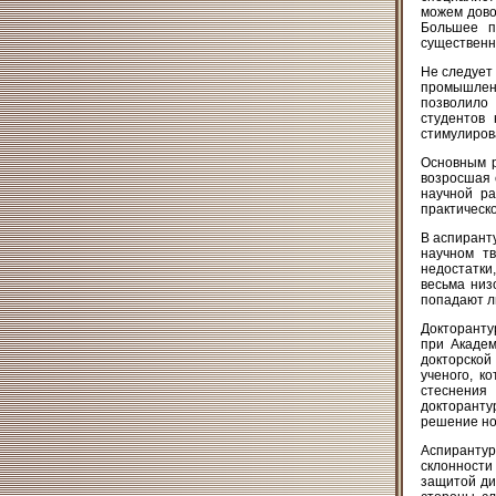
можем дово
Большее п
существенн
Не следует 
промышленн
позволило
студентов
стимулирова
Основным р
возросшая 
научной ра
практическо
В аспирант
научном т
недостатки,
весьма низ
попадают л
Докторанту
при Академ
докторско
ученого, к
стеснения
докторанту
решение но
Аспирантур
склонности
защитой ди