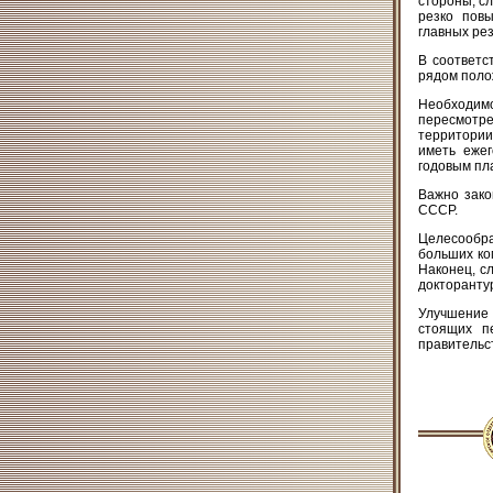
стороны, сл
резко повы
главных ре
В соответс
рядом поло
Необходим
пересмотре
территории
иметь еже
годовым пл
Важно зако
СССР.
Целесообра
больших ко
Наконец, с
докторантур
Улучшение
стоящих п
правительс