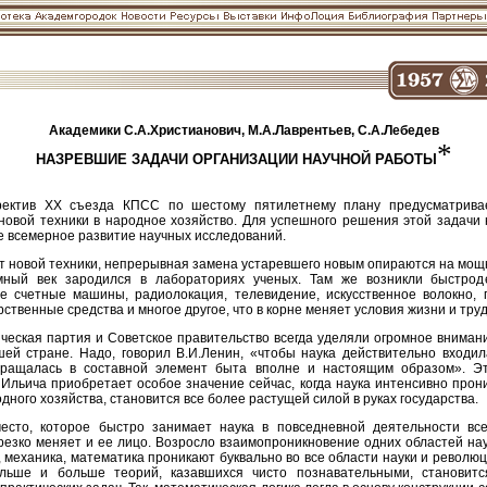
Академики С.А.Христианович, М.А.Лаврентьев, С.А.Лебедев
*
НАЗРЕВШИЕ ЗАДАЧИ ОРГАНИЗАЦИИ НАУЧНОЙ РАБОТЫ
ректив XX съезда КПСС по шестому пятилетнему плану предусматрива
новой техники в народное хозяйство. Для успешного решения этой задачи
 всемерное развитие научных исследований.
т новой техники, непрерывная замена устаревшего новым опираются на мо
омный век зародился в лабораториях ученых. Там же возникли быстрод
е счетные машины, радиолокация, телевидение, искусственное волокно, 
ственные средства и многое другое, что в корне меняет условия жизни и труд
ческая партия и Советское правительство всегда уделяли огромное вниман
шей стране. Надо, говорил В.И.Ленин, «чтобы наука действительно входил
вращалась в составной элемент быта вполне и настоящим образом». Э
Ильича приобретает особое значение сейчас, когда наука интенсивно прони
дного хозяйства, становится все более растущей силой в руках государства.
есто, которое быстро занимает наука в повседневной деятельности вс
резко меняет и ее лицо. Возросло взаимопроникновение одних областей нау
, механика, математика проникают буквально во все области науки и револ
ольше и больше теорий, казавшихся чисто познавательными, становитс