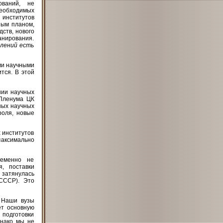
ований, не
необходимых
 институтов
ным планом,
ств, нового
анирования.
влений есть
ми научными
тся. В этой
нии научных
 Пленума ЦК
ных научных
роля, новые
 институтов
максимально
ременно не
, поставки
 затянулась
СССР). Это
Наши вузы
ет основную
 подготовки
днако мы не