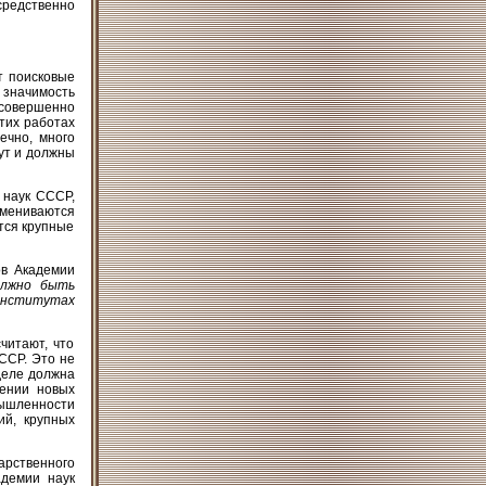
средственно
т поисковые
 значимость
 совершенно
тих работах
ечно, много
гут и должны
 наук СССР,
бмениваются
тся крупные
ов Академии
олжно быть
институтах
читают, что
ССР. Это не
деле должна
лении новых
ышленности
ий, крупных
арственного
адемии наук