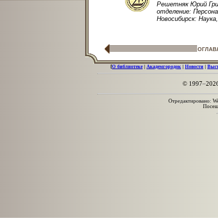
Решетняк Юрий Григ
отделение: Персонал
Новосибирск: Наука, 
ОГЛАВ
[
О библиотеке
|
Академгородок
|
Новости
|
Выс
© 1997–202
Отредактировано: We
Посе