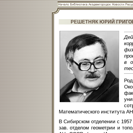
РЕШЕТНЯК ЮРИЙ ГРИГО
Де
кор
фи
про
в о
тео
Род
Ок
фак
уни
со
Математического института АН 
В Сибирском отделении с 1957 
зав. отделом геометрии и топ