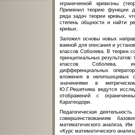
ограниченной кривизны (тео
Применил теорию функции де
ряда задач теории кривых, ч
степень общности и найти р
кривых.
Заложил основы новых направ
важной для описания и устано
классов Соболева. В теории с
принципиальных результатов:
классов Соболева, ин
дифференциальных операто
вложения в нелипшицевых о
значениями в метрическо
Ю.Г.Решетняка ведутся иссл
отображений с ограничен
Каратеодори.
Педагогическая деятельность
совершенствованием базово
математического анализа. Им 
«Курс математического анализ