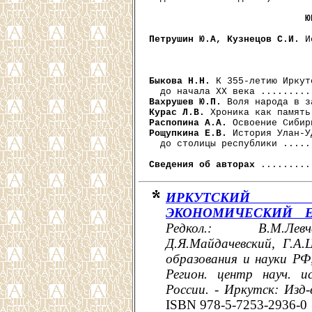
Ю
Петрушин Ю.А, Кузнецов С.И.
 И
Быкова Н.Н.
 К 355-летию Иркут
Вахрушев Ю.П.
Курас Л.В.
Распопина А.А.
Рощупкина Е.В.
 История Улан-У
  до столицы республики .....
Сведения об авторах
ИРКУТСКИЙ
ЭКОНОМИЧЕСКИЙ 
Редкол.: В.М.Лев
Д.Я.Майдачевский, Г.А
образования и науки РФ,
Регион. центр науч. и
России
. - Иркутск: Изд-
ISBN 978-5-7253-2936-0