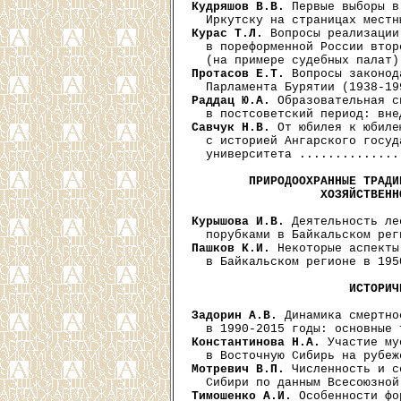
Кудряшов В.В.
 Первые выборы в
Курас Т.Л.
 Вопросы реализации
  в пореформенной России втор
Протасов Е.Т.
 Вопросы законод
Раддац Ю.А.
 Образовательная с
Савчук Н.В.
 От юбилея к юбиле
  с историей Ангарского госуд
  университета ..............
ПРИРОДООХРАННЫЕ ТРАДИ
                  ХОЗЯЙСТВЕНН
Курышова И.В.
 Деятельность ле
Пашков К.И.
 Некоторые аспекты
  в Байкальском регионе в 195
ИСТОРИЧ
Задорин А.В.
 Динамика смертно
Константинова Н.А.
 Участие му
Мотревич В.П.
 Численность и с
Тимошенко А.И.
 Особенности фо