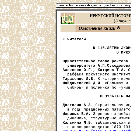
ИРКУТСКИЙ ИСТОРИ
(
Иркутск
Оглавление книги
К читателю
 ..................
К 110-ЛЕТИЮ ЭКОН
                       В ИРКУ
Приветственное слово ректора 
  университета А.П.Суходолова
Алексеев О.Г., Катцина Т.А.
 О
Гаращенко Л.В.
Майдачевский Д.Я.
 «Большая и 
  Сибирь» и полемика по «унив
РЕЗУЛЬТАТЫ НА
Долголюк А.А.
 Строительная ин
Ильиных В.А.
 Зерновое хозяйст
Кальмина Л.В.
 Забайкальская я