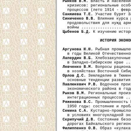
Рынков В.М.
 Власть и населени
  кризисов: региональные особ
Санжиева Т.Е.
Синиченко В.В.
 Влияние курса 
  продовольствия для нужд арм
Цыбенов Б.Д.
 К изучению истор
ИСТОРИЯ ЭКОНО
Аргунова Ю.Ю.
 Рыбная промышле
Лапердин В.Б.
 Хлебозакупочные
Левченко В.М.
 Вопросы рациона
Орлов Д.С.
 Земледелие в Тюмен
Павлюкевич Р.В.
 Водочное прои
Рыков В.М.
 Региональные произ
Ряженова В.С.
 Промышленность 
Семина С.А.
 Кустарно-промысло
Скрипучий Д.В.
 Состояние безо
Филиппенко О.В.
 Образ «кулака