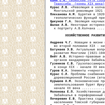
Канн С.К.
 Сибирские пути сооб
Транссиба  (конец XIX века)
Курас Л.В.
 «Революция в колча
Плеханова А.М.
 Бурятия в 1920
Цыкунов Г.А.
Шалак А.В.
 Некоторые историко
  к портрету А.В.Колчака ....
ХОЗЯЙСТВЕННОЕ РАЗВИТИ
Андреев Ч.Г.
 Новации в жизни 
Батунаев Э.В.
 Актуальные вопр
Вейт А.В.
 Историко-правовые а
Гузенков С.В.
 Грузопассажирск
Гуров К.А.
Курас С.Л.
 Проблемы снабжения
Курышов А.М.
 Экономические пр
  землепользования бурят Ирку
Молонова Е.П.
 Хозяйственная д
Почеревин Е.В.
 Практика содер