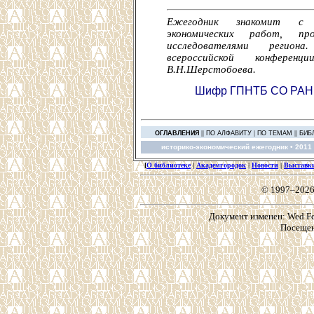
Ежегодник знакомит с 
экономических работ, пр
исследователями регио
всероссийской конферен
В.Н.Шерстобоева.
Шифр ГПНТБ СО РАН
||
|
||
ОГЛАВЛЕНИЯ
ПО АЛФАВИТУ
ПО ТЕМАМ
БИБ
историко-экономический ежегодник •
2011 
[
О библиотеке
|
Академгородок
|
Новости
|
Выставк
© 1997–2026
Документ изменен: Wed Feb
Посещен