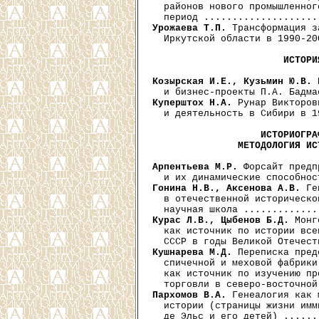
  районов нового промышленног
Урожаева Т.П.
 Трансформация з
  Иркутской области в 1990-20
ИСТОРИ
Козырская И.Е., Кузьмин Ю.В.
 
Куперштох Н.А.
 Рунар Викторов
  и деятельность в Сибири в 1
ИСТОРИОГРА
               МЕТОДОЛОГИЯ ИС
Арпентьева М.Р.
 Форсайт предп
Гонина Н.В., Аксенова А.В.
 Ге
  в отечественной историческо
Курас Л.В., Цыбенов Б.Д.
 Монг
  как источник по истории все
Кушнарева М.Д.
 Переписка пред
  спичечной и меховой фабрики
  как источник по изучению пр
Пархомов В.А.
 Генеалогия как 
  истории (страницы жизни имм
  де Эльс и его детей) ......