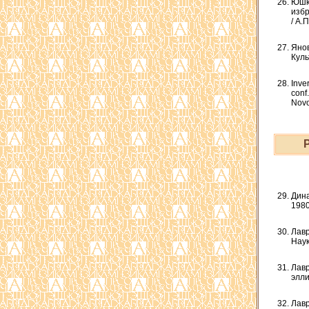
Юшке
избр
/ А.
Янов
Куль
Inve
conf
Novo
Дина
1980
Лавр
Наук
Лавр
элли
Лавр