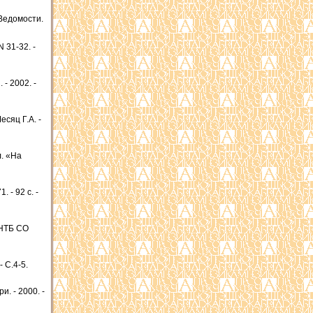
 Ведомости.
 31-32. -
 - 2002. -
есяц Г.А. -
л. «На
 - 92 с. -
ПНТБ СО
 С.4-5.
. - 2000. -