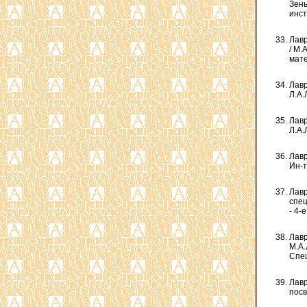
Зень
инст
Лав
/ М.
мате
Лавр
Л.А.
Лавр
Л.А.
Лавр
Ин-т
Лавр
спец
- 4-е
Лавр
М.А.
Спец
Лавр
посв