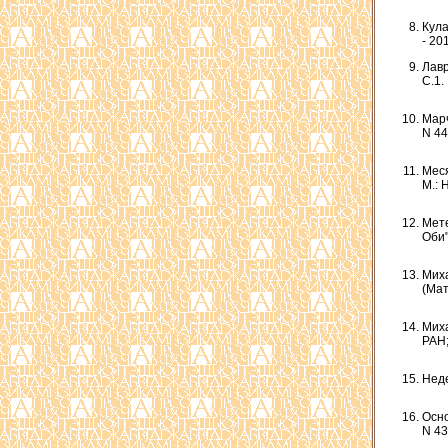
Кула
- 20
Лавр
С.1.
Марч
N 44
Меся
М.: 
Мете
Оби")
Миха
(Мат
Миха
РАН;
Неде
Осно
N 43.