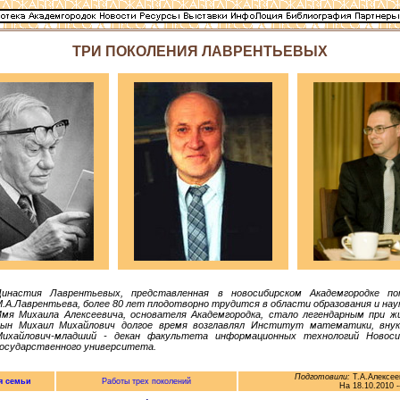
ТРИ ПОКОЛЕНИЯ ЛАВРЕНТЬЕВЫХ
Династия Лаврентьевых, представленная в новосибирском Академгородке п
.А.Лаврентьева, более 80 лет плодотворно трудится в области образования и нау
Имя Михаила Алексеевича, основателя Академгородка, стало легендарным при жи
сын Михаил Михайлович долгое время возглавлял Институт математики, вну
Михайлович-младший - декан факультета информационных технологий Новоси
государственного университета.
Подготовили:
Т.А.Алексеев
я семьи
Работы трех поколений
На 18.10.2010 