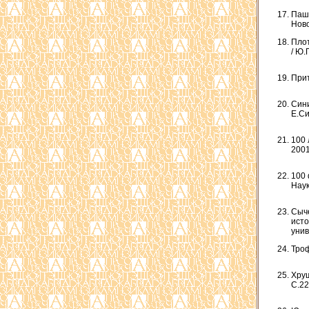
Пашк
Ново
Плот
/ Ю.
Прит
Сини
Е.Си
100 
2001
100 
Наук
Сыче
исто
унив
Троф
Хрущ
С.22