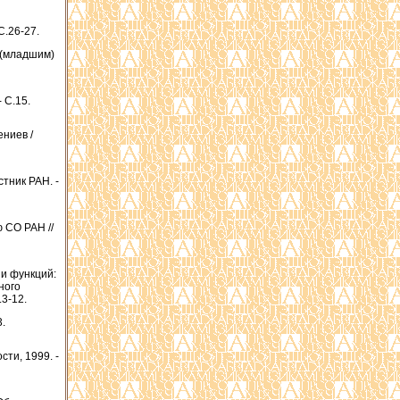
C.26-27.
 (младшим)
 C.15.
ениев /
тник РАН. -
 СО РАН //
ии функций:
ного
.3-12.
3.
сти, 1999. -