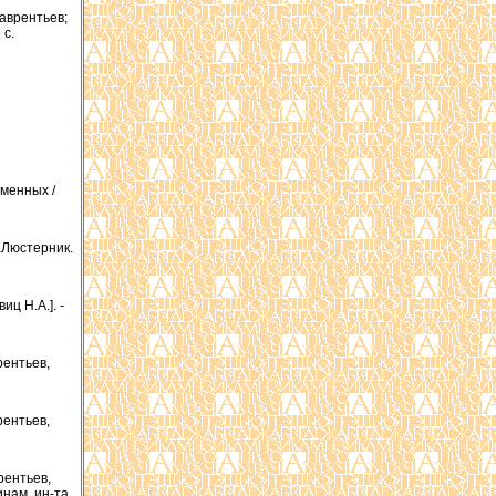
Лаврентьев;
 с.
еменных /
.Люстерник.
иц Н.А.]. -
рентьев,
рентьев,
рентьев,
инам. ин-та