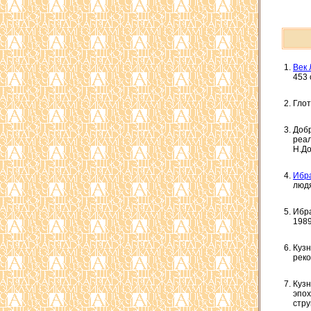
Век 
453 
Глот
Добр
реал
Н.До
Ибра
людя
Ибра
1989
Кузн
реко
Кузн
эпох
стру