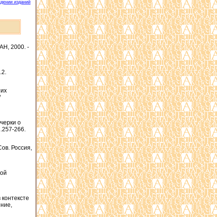
дении изданий
АН, 2000. -
.2.
 их
/
Очерки о
C.257-266.
Сов. Россия,
кой
 контексте
ение,