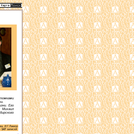
отомками
ки.
зни. Его
к Михаил
бирского
а, И.Г.Лакизо
--
147
записей