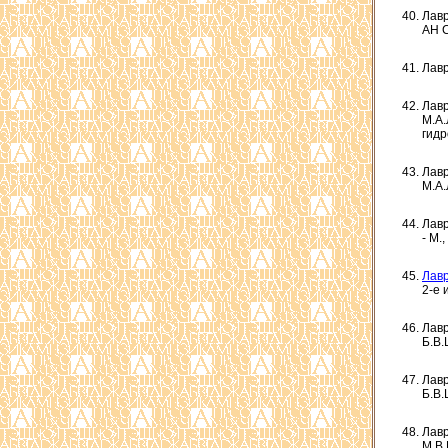
Лавр
АН С
Лавр
Лавр
М.А.
гидр
Лавр
М.А.
Лавр
- М.,
Лавр
2-е 
Лавр
Б.В.
Лавр
Б.В.
Лавр
М.В.