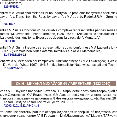
Н.Е.Жуковского)
629-5/N152
ent'ev M.A. Variational methods for boundary value problems for systems of elliptic 
Lavrent'ev; Transl. from the Russ. by Lavrent'ev M.A.; ed. by Radok J.R.M. - Groning
p.
I66-1827
entieff M. Sur les fonctions d'une variable complexe representables par des series 
omes / M.Lavrentieff. - Paris: Hermann, 1936. - 62 p. - (Actualites scientifiques et i
 La theorie des fonctions. Exposes publ. sous la direct. de P. Montel... V)
53-9А188
entieff M.A. Sur la theorie des representations quasi-conformes / M.A.Lavrentieff. - H
. - 8 p. - (Suomalainen tiedeakatemia Toimituksia. Sar. A.I. Mathematica).
51-Т646/N250-18
entjew M.A. Methoden der komplexen Funktionentheorie / M.A.Lawrentjew, B.W.Sch
in: Dt. Verl. der Wiss., 1967. - 846 S. - (Mathematik fur Naturwissenschaft und Techni
519-М426/N13
СЫН - МИХАИЛ МИХАЙЛОВИЧ ЛАВРЕНТЬЕВ (1932-2010)
сеев А.С. Научное наследие Четаева Н.Г. в проблеме противометеороидной
и / А.С.Алексеев, Ю.А.Ведерников, М.М.Лаврентьев // Аналитическая механика
йчивость и управление движением: 8 Четаевская междунар. конф., Казань, 28 -
. - Казань: Изд-во Казан. гос. техн. ун-та, 2002. - С.18.
Г2002-9101, В21 А640
ч/з1
тановление системы раннего отбора кадров для непрерывной подготовки сп
ритическим технологиям / Л.В.Городняя, М.М.Лаврентьев, А.Г.Марчук, Т.Г.Чурина