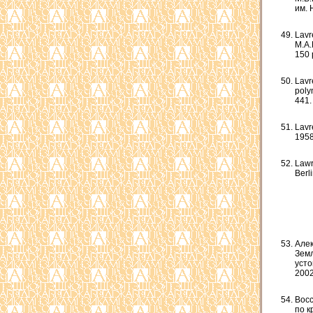
им. 
Lavr
M.A.
150 
Lavr
polyn
441.
Lavr
1958
Lawr
Berl
Алек
Земл
усто
2002
Восс
по к