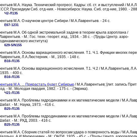
ентьев М.А. Наука. Технический прогресс. Кадры: сб. ст. и выступлений / М.А.
ССР, Президиум Сиб. отд-ния. - Новосибирск: Наука. Сиб. отд-ние, 1980. - 288
Ч2-Л135
ентьев М.А. О научном центре Сибири / М.А.Лаврентьев. - 24 с.
Е67-1231
ентьев М.А. Об одной экстремальной задаче в теории крыла аэроплана /
Лаврентьев. - М.: Гос. техн.-теорет. изд., 1934. - 38 с. - (Труды Центр. аэро-
одинамического института)
629-5/N155
ентьев М.А. Основы вариационного исчисления. Т.1. Ч.1. Функции многих пер
Лаврентьев, Л.А.Люстерник. - М., 1935. - 148 с.
В16-Л135
ентьев М.А. Основы вариационного исчисления. Т.1. Ч.2 / М.А.Лаврентьев, Л.А
 1935. - 400 с.
В16-Л135
ентьев М.А. ... Прирастать будет Сибирью
/ М.А.Лаврентьев; [лит. запись Притв
изд. - М.: Молодая гвардия, 1982. - 175 с. - (Эврика).
Ч21-Л135
ентьев М.А. Проблемы гидродинамики и их математические модели / М.А.Лав
Шабат. - М.: Наука, 1973. - 416 с.
В25-Л135
ентьев М.А. Проблемы гидродинамики и их математические модели / М.А.Лав
Шабат. - М.: РХД, 2003. - 416 с.
В25-Л135
ентьев М.А. Сборник статей по вопросам удара о поверхность воды / М.А.Лав
Келдыш, А.И.Маркушевич. - М.: ОНТИ, 1935. - 45 с. - (Труды Центр. аэрогидрод