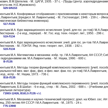
кович, В.М.Шепелев. - М.: ЦАГИ, 1935. - 37 с. - (Труды Центр. аэрогидродинам
итута им. Н.Е.Жуковского).
629-5/N153
рентьев М.А. Конформные отображения с приложениями к некоторым вопрос
А.Лаврентьев; [предисл. М. Лаврентьева]. - М.: Гостехиздат, 1946. - 159 с. - (Физ
матическая библиотека инженера).
517-Л135
ентьев М.А. Курс вариационного исчисления: [учеб. для гос. ун-тов] / М.А.Лавр
Люстерник. - 2-е изд., перераб. - М.: Гос. изд. техн.-теорет. лит., 1950. - 296 с.
519-Л134
ентьев М.А. Курс вариационного исчисления: учеб. для гос. ун-тов / М.А.Лавре
Люстерник. - М.: ГОНТИ. Ред. техн.-теорет. лит., 1938. - 192 с.
519-Л134
ентьев М.А. Математика и механика: избр. тр. / М.А.Лаврентьев; АН СССР, Сиб
 гидродинамики им. М.А.Лаврентьева. - М.: Наука, 1990. - 600 с.
В-Л135
ентьев М.А. Методы теории функций комплексного переменного: [учеб. пособ
иальностей мех.-мат. фак., физ. и физ.-мат. фак. гос. ун-тов] / М.А.Лаврентьев,
 изд., испр. - М.: Наука, 1973. - 736 с.
В16-Л135
ентьев М.А. Методы теории функций комплексного переменного: [учеб. пособи
Лаврентьев, Б.В.Шабат. - 6-е изд., стер. - М.: Лань, 2002. - 688 с. - (Учебники дл
иальная литература).
Г2003-12426, В161.5 Л135
ч/з1
ентьев М.А. Механика и научно-технический прогресс: докл. на Юбил. сес. АН
ящ. 250-летию АН СССР / М.А.Лаврентьев. - М., 1975. - 24 с.
Г75-13940