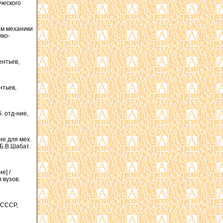
ического
ам механики
ико-
ентьев,
нтьев,
. отд-ние,
ие для мех.
 Б.В.Шабат.
е] /
я вузов.
 СССР,