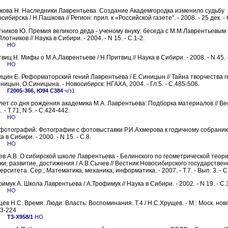
ова Н. Наследники Лаврентьева. Создание Академгородка изменило судьбу
сибирска / Н.Пашкова // Регион: прил. к «Российской газете". - 2008. - 25 дек. - 
ников Ю. Премия великого деда - ученому внуку: беседа с М.М.Лаврентьевым
Плотников // Наука в Сибири. - 2004. - N 15. - С.1-2.
НО
виц Н. Мифы о М.А.Лаврентьеве / Н.Притвиц // Наука в Сибири. - 2008. - N 45. -
НО
цин Е. Реформаторский гений Лаврентьева / Е.Синицын // Тайна творчества г
ницын, О.Синицына. - Новосибирск: НГАХА, 2004. - Гл.5. - С.485-506.
Г2005-366, Ю94 С384
ч/з1
лет со дня рождения академика М.А. Лаврентьева: Подборка материалов // Вес
. - Т.71, N 5. - C.424-442.
НО
фотографий: Фотографии с фотовыставки Р.И.Ахмерова к годичному собранию
а в Сибири. - 2000. - N 15. - С.8.
НО
в А.В. О сибирской школе Лаврентьева - Белинского по геометрической теор
ки, развитие, достижения / А.В.Сычев // Вестник Новосибирского государствен
ерситета. Сер., Математика, механика, информатика. - 2007. - Т.7. - Вып. 3. - C
имук А. Школа Лаврентьева / А.Трофимук // Наука в Сибири. - 2002. - N 19. - С.
НО
ев Н.С. Время. Люди. Власть: Воспоминания. Т.4 / Н.С.Хрущев. - М.: Моск. ново
3-224
Т3-Х958/1
НО