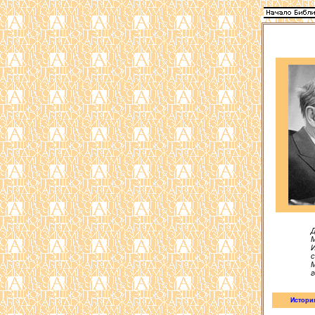
М
Истори