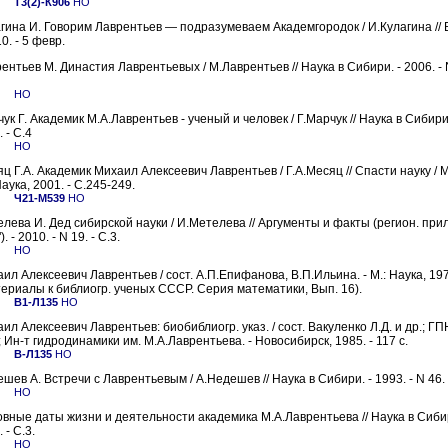
Т3(2)-К906
НО
гина И. Говорим Лаврентьев — подразумеваем Академгородок / И.Кулагина //
10. - 5 февр.
ентьев М. Династия Лаврентьевых / М.Лаврентьев // Наука в Сибири. - 2006. - N
НО
ук Г. Академик М.А.Лаврентьев - ученый и человек / Г.Марчук // Наука в Сибири.
. - С.4
НО
ц Г.А. Академик Михаил Алексеевич Лаврентьев / Г.А.Месяц // Спасти науку / М
Наука, 2001. - С.245-249.
Ч21-М539
НО
лева И. Дед сибирской науки / И.Метелева // Аргументы и факты (регион. при
. - 2010. - N 19. - С.3.
НО
ил Алексеевич Лаврентьев / сост. А.П.Епифанова, В.П.Ильина. - М.: Наука, 1971.
ериалы к библиогр. ученых СССР. Серия математики, Вып. 16).
В1-Л135
НО
ил Алексеевич Лаврентьев: биобиблиогр. указ. / сост. Вакуленко Л.Д. и др.; Г
 Ин-т гидродинамики им. М.А.Лаврентьева. - Новосибирск, 1985. - 117 с.
В-Л135
НО
шев А. Встречи с Лаврентьевым / А.Недешев // Наука в Сибири. - 1993. - N 46. -
НО
вные даты жизни и деятельности академика М.А.Лаврентьева // Наука в Сибири
 - С.3.
НО