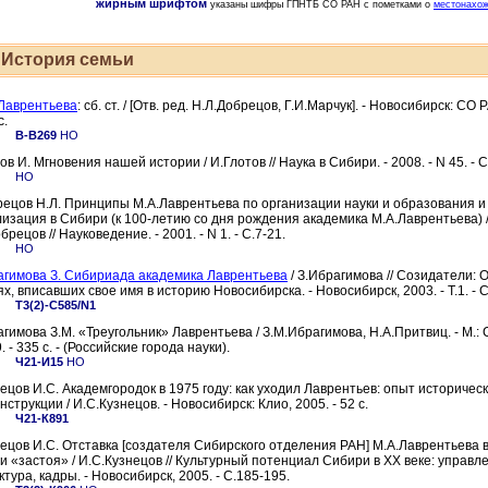
жирным шрифтом
указаны шифры ГПНТБ СО РАН с пометками о
местонахож
История семьи
Лаврентьева
: сб. ст. / [Отв. ред. Н.Л.Добрецов, Г.И.Марчук]. - Новосибирск: СО Р
c.
В-В269
НО
ов И. Мгновения нашей истории / И.Глотов // Наука в Сибири. - 2008. - N 45. - С
НО
ецов Н.Л. Принципы М.А.Лаврентьева по организации науки и образования и
изация в Сибири (к 100-летию со дня рождения академика М.А.Лаврентьева) 
брецов // Науковедение. - 2001. - N 1. - C.7-21.
НО
гимова З. Сибириада академика Лаврентьева
/ З.Ибрагимова // Созидатели: 
х, вписавших свое имя в историю Новосибирска. - Новосибирск, 2003. - Т.1. - 
Т3(2)-С585/N1
гимова З.М. «Треугольник» Лаврентьева / З.М.Ибрагимова, Н.А.Притвиц. - М.: 
. - 335 с. - (Российские города науки).
Ч21-И15
НО
ецов И.С. Академгородок в 1975 году: как уходил Лаврентьев: опыт историчес
нструкции / И.С.Кузнецов. - Новосибирск: Клио, 2005. - 52 c.
Ч21-К891
ецов И.С. Отставка [создателя Сибирского отделения РАН] М.А.Лаврентьева в
и «застоя» / И.С.Кузнецов // Культурный потенциал Сибири в XX веке: управл
ктура, кадры. - Новосибирск, 2005. - C.185-195.