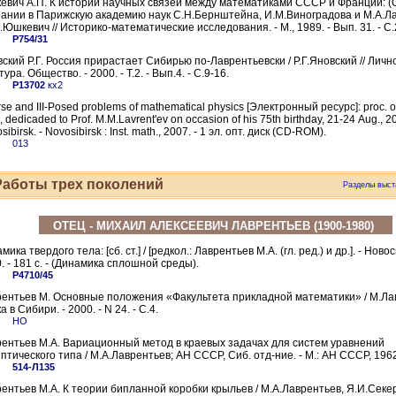
вич А.П. К истории научных связей между математиками СССР и Франции: (
ании в Парижскую академию наук С.Н.Бернштейна, И.М.Виноградова и М.А.Л
П.Юшкевич // Историко-математические исследования. - М., 1989. - Вып. 31. - С
Р754/31
ский Р.Г. Россия прирастает Сибирью по-Лаврентьевски / Р.Г.Яновский // Личн
тура. Общество. - 2000. - Т.2. - Вып.4. - C.9-16.
Р13702
кх2
rse and III-Posed problems of mathematical physics [Электронный ресурс]: proc. of 
., dedicaded to Prof. M.M.Lavrent'ev on occasion of his 75th birthday, 21-24 Aug., 2
sibirsk. - Novosibirsk : Inst. math., 2007. - 1 эл. опт. диск (CD-ROM).
013
Работы трех поколений
Разделы выст
ОТЕЦ - МИХАИЛ АЛЕКСЕЕВИЧ ЛАВРЕНТЬЕВ (1900-1980)
мика твердого тела: [сб. ст.] / [редкол.: Лаврентьев М.А. (гл. ред.) и др.]. - Ново
. - 181 с. - (Динамика сплошной среды).
Р4710/45
ентьев М. Основные положения «Факультета прикладной математики» / М.Лав
а в Сибири. - 2000. - N 24. - С.4.
НО
ентьев М.А. Вариационный метод в краевых задачах для систем уравнений
птического типа / М.А.Лаврентьев; АН СССР, Сиб. отд-ние. - М.: АН СССР, 1962.
514-Л135
ентьев М.А. К теории бипланной коробки крыльев / М.А.Лаврентьев, Я.И.Секе