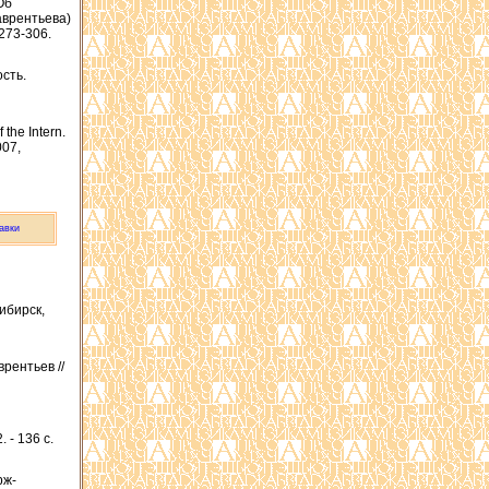
Об
аврентьева)
.273-306.
ость.
the Intern.
007,
авки
сибирск,
рентьев //
 - 136 с.
рж-