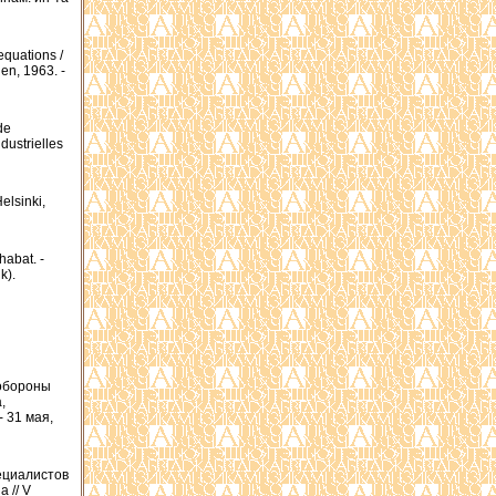
equations /
en, 1963. -
de
ndustrielles
elsinki,
abat. -
k).
 обороны
,
 31 мая,
ециалистов
 // V