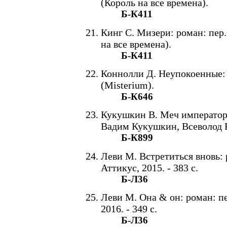
(Король на все времена).
Б-К411
Кинг С. Мизери: роман: пер. с
на все времена).
Б-К411
Коннолли Д. Неупокоенные: пе
(Misterium).
Б-К646
Кукушкин В. Меч императора
Вадим Кукушкин, Всеволод Ку
Б-К899
Леви М. Встретиться вновь: р
Аттикус, 2015. - 383 с.
Б-Л36
Леви М. Она & он: роман: пе
2016. - 349 с.
Б-Л36