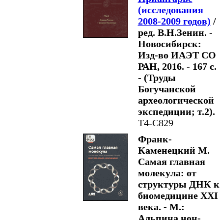
(исследования
2008-2009 годов)
/
ред. В.Н.Зенин. -
Новосибирск:
Изд-во ИАЭТ СО
РАН, 2016. - 167 с.
- (Труды
Богучанской
археологической
экспедиции; т.2).
Т4-С829
Франк-
Каменецкий М.
Самая главная
молекула: от
структуры ДНК к
биомедицине XXI
века. - М.:
Альпина нон-