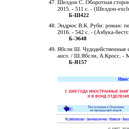
Шелдон С. Оборотная сторона
2015. - 511 с. - (Шелдон-excl
Б-Ш422
Эндрюс В.К. Руби: роман: пер
2016. - 542 с. - (Азбука-бест
Б-Э648
Ябсли Ш. Чудодейственные со
англ. / Ш.Ябсли, А.Кросс. - М
Б-Я157
Инос
С 2009 ГОДА ИНОСТРАННЫЕ КНИ
И В ФОНД ОТДЕЛЕНИ
Поступления в Отделение
на предыдущей неделе
[
О библиотеке
|
Академгородок
|
Новости
|
Выс
© 1997–202