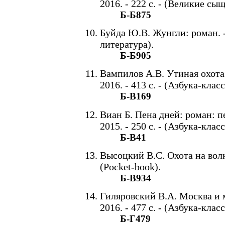
2016. - 222 с. - (Великие с
Б-Б875
Буйда Ю.В. Жунгли: роман. - 
литература).
Б-Б905
Вампилов А.В. Утиная охота:
2016. - 413 с. - (Азбука-класс
Б-В169
Виан Б. Пена дней: роман: пе
2015. - 250 с. - (Азбука-класс
Б-В41
Высоцкий В.С. Охота на волко
(Pocket-book).
Б-В934
Гиляровский В.А. Москва и м
2016. - 477 с. - (Азбука-класс
Б-Г479