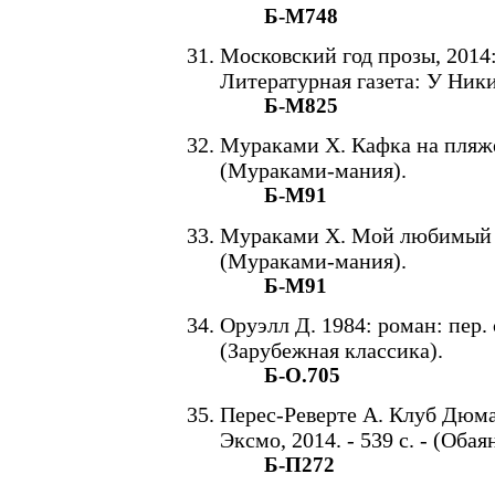
Б-М748
Московский год прозы, 2014:
Литературная газета: У Никит
Б-М825
Мураками Х. Кафка на пляже: п
(Мураками-мания).
Б-М91
Мураками Х. Мой любимый sput
(Мураками-мания).
Б-М91
Оруэлл Д. 1984: роман: пер. с 
(Зарубежная классика).
Б-О.705
Перес-Реверте А. Клуб Дюма,
Эксмо, 2014. - 539 с. - (Оба
Б-П272