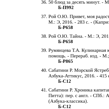
50 блюд за десять минут. - М.
Б-П992
Рой О.Ю. Привет, моя радост
М.: Э, 2016. - 283 с. - (Капр
Б-Р658
Рой О.Ю. Тайна. - М.: Э, 2016
Б-Р658
Румянцева Т.А. Кулинарная 
помощь. - Перераб. изд. - М.
Б-Р865
Сабатини Р. Морской Ястреб: 
Азбука-Аттикус, 2016. - 415 
Б-С12
Сабатини Р. Хроника капита
Питта): пер. с англ. - СПб.: 
(Азбука-классика).
Б-С12