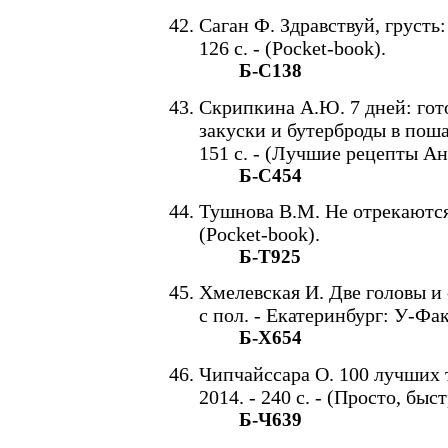
Саган Ф. Здравствуй, грусть: 
126 с. - (Pocket-book).
Б-С138
Скрипкина А.Ю. 7 дней: гот
закуски и бутерброды в поша
151 с. - (Лучшие рецепты А
Б-С454
Тушнова В.М. Не отрекаются л
(Pocket-book).
Б-Т925
Хмелевская И. Две головы и 
с пол. - Екатеринбург: У-Факт
Б-Х654
Чипчайссара О. 100 лучших т
2014. - 240 с. - (Просто, быст
Б-Ч639