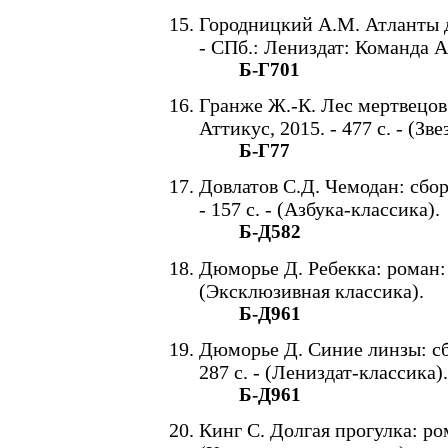
Городницкий А.М. Атланты д
- СПб.: Лениздат: Команда А,
Б-Г701
Гранже Ж.-К. Лес мертвецов: 
Аттикус, 2015. - 477 с. - (Зв
Б-Г77
Довлатов С.Д. Чемодан: сбор
- 157 с. - (Азбука-классика).
Б-Д582
Дюморье Д. Ребекка: роман: пе
(Эксклюзивная классика).
Б-Д961
Дюморье Д. Синие линзы: сбо
287 с. - (Лениздат-классика).
Б-Д961
Кинг С. Долгая прогулка: рома