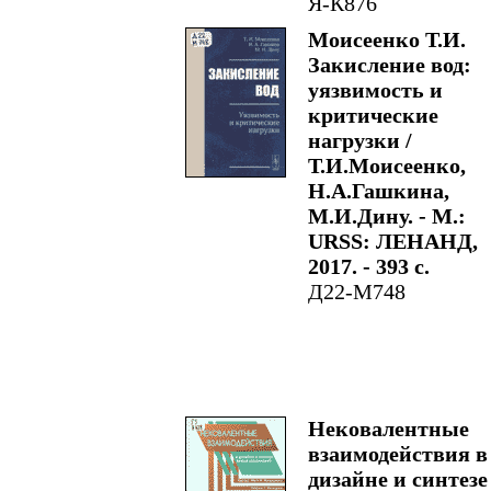
Я-К876
Моисеенко Т.И.
Закисление вод:
уязвимость и
критические
нагрузки /
Т.И.Моисеенко,
Н.А.Гашкина,
М.И.Дину. - М.:
URSS: ЛЕНАНД,
2017. - 393 с.
Д22-М748
Нековалентные
взаимодействия в
дизайне и синтезе