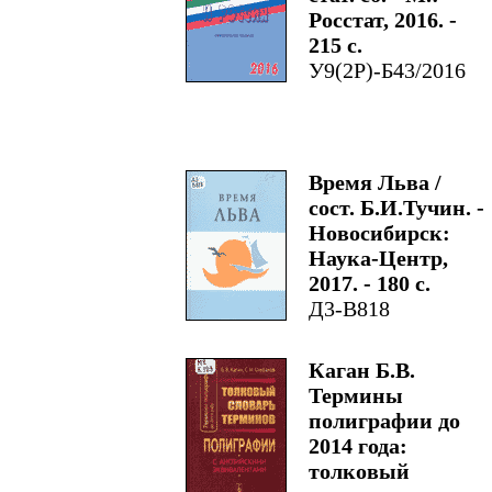
Росстат, 2016. -
215 с.
У9(2Р)-Б43/2016
Время Льва /
сост. Б.И.Тучин. -
Новосибирск:
Наука-Центр,
2017. - 180 с.
Д3-В818
Каган Б.В.
Термины
полиграфии до
2014 года:
толковый