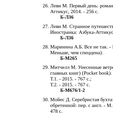
Леви М. Первый день: роман:
Аттикус, 2014. - 256 с.
Б-Л36
Леви М. Странное путешестви
Иностранка: Азбука-Аттикус, 
Б-Л36
Маринина А.Б. Все не так. - 
Меньше, чем спеццена).
Б-М265
Митчелл М. Унесенные ветром:
главных книг) (Pocket book).
Т.1. - 2015. - 767 с.;
Т.2. - 2015. - 767 с.
Б-М676/1-2
Мойес Д. Серебристая бухта
обретенной: пер. с англ. - М
478 с.