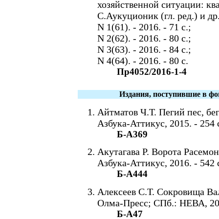
хозяйственной ситуации: ква
С.Аукуционик (гл. ред.) и д
N 1(61). - 2016. - 71 с.;
N 2(62). - 2016. - 80 с.;
N 3(63). - 2016. - 84 с.;
N 4(64). - 2016. - 80 с.
Пр4052/2016-1-4
Издания, поступившие в фо
Айтматов Ч.Т. Пегий пес, бе
Азбука-Аттикус, 2015. - 254 
Б-А369
Акутагава Р. Ворота Расемон:
Азбука-Аттикус, 2016. - 542 
Б-А444
Алексеев С.Т. Сокровища Ва
Олма-Пресс; СПб.: НЕВА, 2000
Б-А47