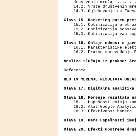
    društvenih mreža .........
    14.2. Vrste društvenih mre
    14.3. Oglašovanje na 
Face
Glava 15. Marketing putem pre
    15.1. Optimizacija pretraž
    15.2. Optimizacija sopstve
    15.3. Optimizacija van sop
Glava 16. Onlajn odnosi s jav
    16.1. Karakteristike elekt
    16.2. Prakse sprovođenja E
Analiza slučaja iz prakse: Ac
Reference ....................
DEO IV MERENJE RESULTATA ONLA
Glava 17. Digitalna analitika
Glava 18. Merenje rezultata n
    18.1. Uspešnost onlajn kam
    18.2. Alat Google Analytic
    18.3. Efektivnost banera .
Glava 19. Mere uspešnosti ime
Glava 20. Efekti upotrebe dru