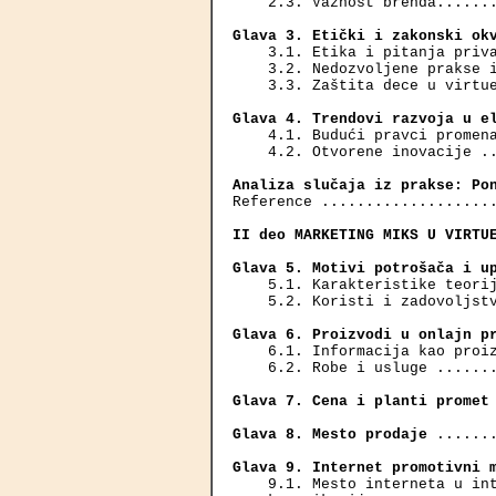
    2.3. Važnost brenda.......
Glava 3. Etički i zakonski ok
    3.1. Etika i pitanja priva
    3.2. Nedozvoljene prakse i
    3.3. Zaštita dece u virtue
Glava 4. Trendovi razvoja u e
    4.1. Budući pravci promena
    4.2. Otvorene inovacije ..
Analiza slučaja iz prakse: Po
Reference ....................
II deo MARKETING MIKS U VIRTU
Glava 5. Motivi potrošača i u
    5.1. Karakteristike teorij
    5.2. Koristi i zadovoljstv
Glava 6. Proizvodi u onlajn p
    6.1. Informacija kao proiz
    6.2. Robe i usluge .......
Glava 7. Cena i planti promet
Glava 8. Mesto prodaje
 ......
Glava 9. Internet promotivni 
    9.1. Mesto interneta u int