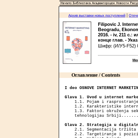
|
Архив выставки новых поступлений
Отече
Filipovic J. Intern
Beogradu, Ekonomsk
2016. - iv, 211 с.:
конце глав. - Указ.
Шифр: (И/У5-F52) 
Ме
Оглавление / Contents
I deo OSNOVE INTERNET MARKETI
Glava 1. Uvod u internet mark
    1.1. Pojam i rasprostranje
    1.2. Karakteristike intern
    1.3. Faktori okruženja sek
    tehnologijau Srbiji.......
Glava 2. Strategija u digital
    2.1. Segmentacija tržišta 
    2.2. Targetiranje i pozici