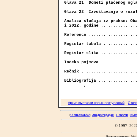
Glava 21. Dometi plaćenog ogl
Glava 22. Izveštavanje o rezu
Analiza slučaja iz prakse: Oba
i 2012. godine
 ...............
Reference
 ....................
Registar tabela
 ..............
Registar slika
 ...............
Indeks pojmova
 ...............
Rečnik
 .......................
Bibliografija
 ................
|
Архив выставки новых поступлений
Отече
[
О библиотеке
|
Академгородок
|
Новости
|
Выс
© 1997–202
Документ изменен: Wed F