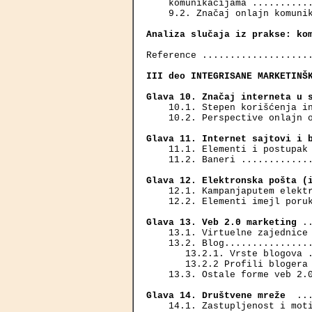
    komunikacijama ...........
    9.2. Značaj onlajn komunik
Analiza slučaja iz prakse: ko
Reference ....................
III deo INTEGRISANE MARKETINŠ
Glava 10. Značaj interneta u 
    10.1. Stepen korišćenja in
    10.2. Perspective onlajn o
Glava 11. Internet sajtovi i 
    11.1. Elementi i postupak 
    11.2. Baneri .............
Glava 12. Elektronska pošta (
    12.1. Kampanjaputem elektr
    12.2. Elementi imejl poruk
Glava 13. Veb 2.0 marketing
 .
    13.1. Virtuelne zajednice 
    13.2. Blog................
       13.2.1. Vrste blogova .
       13.2.2 Profili blogera 
    13.3. Ostale forme veb 2.0
Glava 14. Društvene mreže 
 ..
    14.1. Zastupljenost i moti