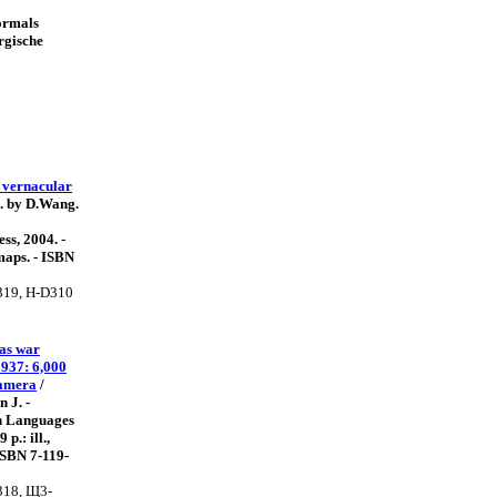
ormals
rgische
 vernacular
l. by D.Wang.
ess, 2004. -
, maps. - ISBN
319, Н-D310
as war
1937: 6,000
camera
/
n J. -
gn Languages
 p.: ill.,
 ISBN 7-119-
318, Щ3-