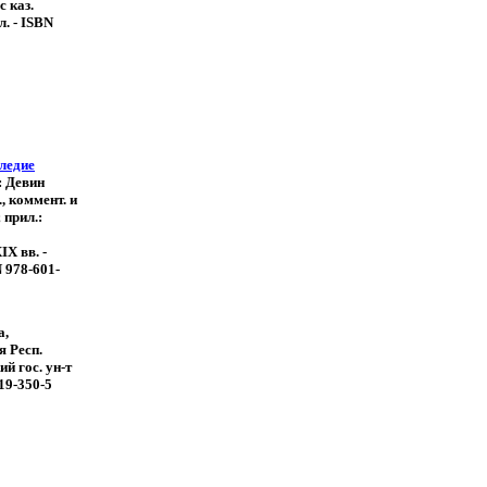
 с каз.
л. - ISBN
ледие
.: Девин
., коммент. и
 прил.:
IX вв. -
N 978-601-
а,
я Респ.
й гос. ун-т
19-350-5