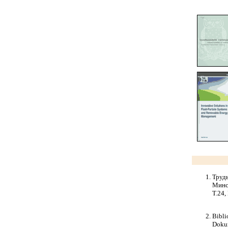
Труды
Минск
Т.24,
Bibli
Dokum