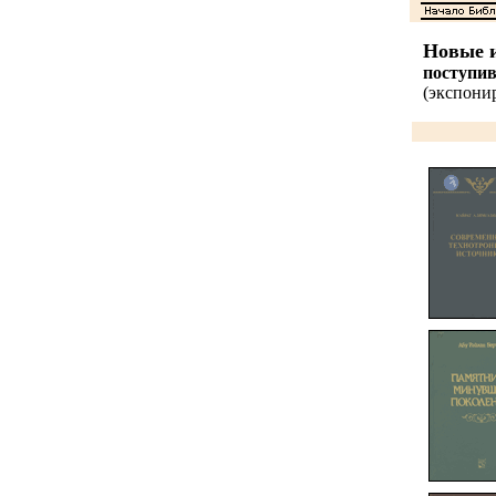
Новые и
поступи
(экспонир