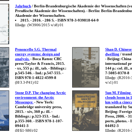
Jahrbuch
/ Berlin-Brandenburgische Akademie der Wissenschaften (v
Preußische Akademie der Wissenschaften). - Berlin: Berlin-Brandenbu
Akademie der Wissenschaften.
2015. - 2016. - 286 S. - ISBN 978-3-939818-64-9
Шифр: (W3906/2015 ч/з8) 01
Penoncello S.G. Thermal
Shan D. Chinese
energy systems: design and
dwelling
/ trans
analysis.
- Boca Raton: CRC
- Beijing: China
press/Taylor & Francis, 2015.
international pr
- xx, 555 p.: ill., tab. - Bibliogr.:
144 p.: col. ill.
p.545-546. - Ind.: p.547-555. -
7-5085-0370-8
ISBN 978-1-4822-4599-8
Шифр: (R2016-
(И/З.3-P41) 02
ч/з1) 01
Stone D.P. The changing Arctic
Sun M. Filming 
environment: the Arctic
clouds loom in 
Messenger.
- New York:
km with a cine
Cambridge university press,
translated by Su
2015. - xiv, 360 p.: ill. -
Beijing: Forei
Bibliogr.: p.323-353. - Ind.:
Press, 2006. - 319
p.355-360. - ISBN 978-1-107-
ports, photos. -
09441-3
04492-3
(И/Б1-S86) 02
Шифр: (R2016-