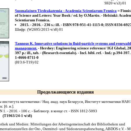
S920 ч/з3) 01
Suomalainen Tiedeakatemia - Academia Scientiarum Fennica
= Finni
of Science and Letters: Year Book / ed. by O.Martio. - Helsinki: Acade
Scientiarum Fennica.
2015. - 2016. - 236 s.: ill. - ISBN 978-951-41-1115-0; ISSN 0356-692
Шифр: (W2695/2015 ч/з8) 01
Tannous K. Innovative solutions in fluid-particle systems and renewab
management.
- Hershey: Engineering science reference/ IGI Global, 201
397 p.: ill., tab. - (Research essentials). - Incl. bibl. ref. - Ind.: p.394-39
1-4666-8711-0
(И/З.6-T19) 02
Продолжающиеся издания
 института математики / Нац. акад. наук Беларуси, Институт математики НАН 
: [б. и.].
 N 1. - 2016. - 106 с. - Библиогр. в конце ст. - ISSN 1812-5093
(Т1963/24-1 ч/з8)
othek und Medien: Mitteilungen der Arbeitsgemeinschaft der Bibliotheken und
entationsstellen der Ost-, Ostmittel- und Südosteuropaforschung, ABDOS e.V. - 