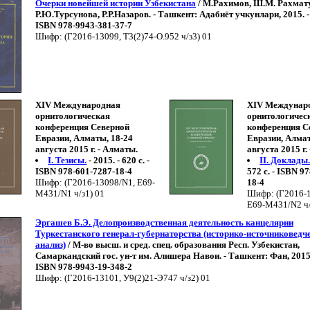
Очерки новейшей истории Узбекистана
/ М.Рахимов, Ш.М. Рахмат
Р.Ю.Турсунова, Р.Р.Назаров. - Ташкент: Адабиёт учкунлари, 2015. - 
ISBN 978-9943-381-37-7
Шифр: (Г2016-13099, Т3(2)74-О.952 ч/з3) 01
XIV Международная
XIV Междунар
орнитологическая
орнитологичес
конференция Северной
конференция С
Евразии, Алматы, 18-24
Евразии, Алмат
августа 2015 г. - Алматы.
августа 2015 г.
I. Тезисы.
- 2015. - 620 с. -
II. Доклады
ISBN 978-601-7287-18-4
572 с. - ISBN 9
Шифр: (Г2016-13098/N1, Е69-
18-4
М431/N1 ч/з1) 01
Шифр: (Г2016-
Е69-М431/N2 ч/
Эргашев Б.Э. Делопроизводственная деятельность канцелярии
Туркестанского генерал-губернаторства (историко-источниковедч
анализ)
/ М-во высш. и сред. спец. образования Респ. Узбекистан,
Самаркандский гос. ун-т им. Алишера Навои. - Ташкент: Фан, 2015. -
ISBN 978-9943-19-348-2
Шифр: (Г2016-13101, У9(2)21-Э747 ч/з2) 01