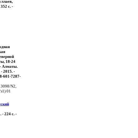
уллаев,
352 с. -
одная
кая
еверной
ы, 18-24
 - Алматы.
.
- 2015. -
78-601-7287-
13098/N2,
з1) 01
еский
 224 c. -