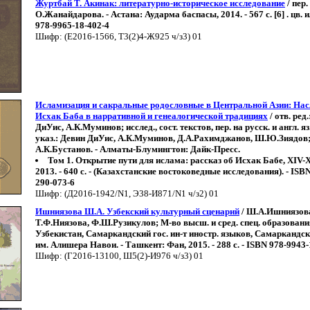
Журтбай Т. Акинак: литературно-историческое исследование
/ пер.
О.Жанайдарова. - Астана: Аударма баспасы, 2014. - 567 с. [6] . цв. и
978-9965-18-402-4
Шифр: (Е2016-1566, Т3(2)4-Ж925 ч/з3) 01
Исламизация и сакральные родословные в Центральной Азии: Нас
Исхак Баба в нарративной и генеалогической традициях
/ отв. ред
ДиУис, А.К.Муминов; исслед., сост. текстов, пер. на русск. и англ. яз
указ.: Девин ДиУис, А.К.Муминов, Д.А.Рахимджанов, Ш.Ю.Зиядов;
А.К.Бустанов. - Алматы-Блумингтон: Дайк-Пресс.
Том 1. Открытие пути для ислама: рассказ об Исхак Бабе, XIV-X
2013. - 640 с. - (Казахстанские востоковедные исследования). - ISB
290-073-6
Шифр: (Д2016-1942/N1, Э38-И871/N1 ч/з2) 01
Ишниязова Ш.А. Узбекский культурный сценарий
/ Ш.А.Ишниязов
Т.Ф.Ниязова, Ф.Ш.Рузикулов; М-во высш. и сред. спец. образовани
Узбекистан, Самаркандский гос. ин-т иностр. языков, Самаркандски
им. Алишера Навои. - Ташкент: Фан, 2015. - 288 с. - ISBN 978-9943-
Шифр: (Г2016-13100, Ш5(2)-И976 ч/з3) 01