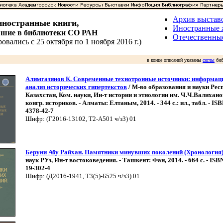
Архив выстав
ностранные книги,
Иностранные
вшие в библиотеки СО РАН
Отечественны
овались с 25 октября по 1 ноября 2016 г.)
в конце описаний указаны
сиглы
биб
Алимгазинов К. Современные технотронные источники: информа
анализ исторических гипертекстов
/ М-во образования и науки Респ
Казахстан, Ком. науки, Ин-т истории и этнологии им. Ч.Ч.Валихано
конгр. историков. - Алматы: Елтаным, 2014. - 344 с.: ил., табл. - IS
4378-42-7
Шифр: (Г2016-13102, Т2-А501 ч/з3) 01
Беруни Абу Райхан. Памятники минувших поколений (Хронология
наук РУз, Ин-т востоковедения. - Ташкент: Фан, 2014. - 664 с. - ISB
19-302-4
Шифр: (Д2016-1941, Т3(5)-Б525 ч/з3) 01