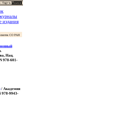
ок
 журналы
е издания
лиотек СО РАН
ционный
.
ва, Нац.
BN 978-601-
)
/ Академия
N 978-9943-