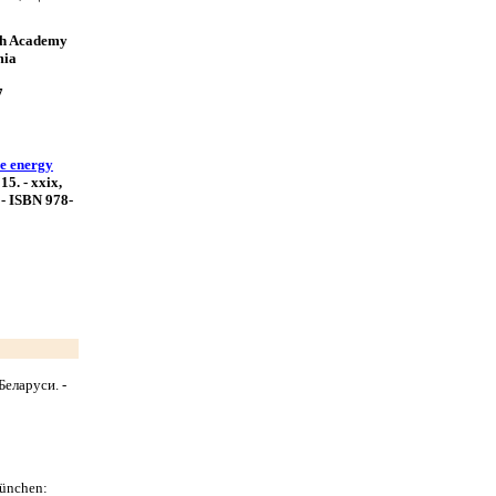
sh Academy
mia
7
le energy
5. - xxix,
7. - ISBN 978-
Беларуси. -
München: