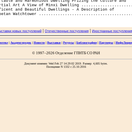
rtable and Harmonious Dwelling Prizing the Culture and 

rtial Art A View of Minxi Dwelling ......................
ficent and Beautiful Dwellings - A Description of 

|
|
ыставки новых поступлений
Отечественные поступления
Иностранные поступлени
иотеке
|
Академгородок
|
Новости
|
Выставки
|
Ресурсы
|
Библиография
|
Партнеры
|
ИнфоЛоция
© 1997–2026 Отделение ГПНТБ СО РАН
Документ изменен: Wed Feb 27 14:29:02 2019. Размер: 4,605 bytes.
Посещение N 1332 c 25.10.2016