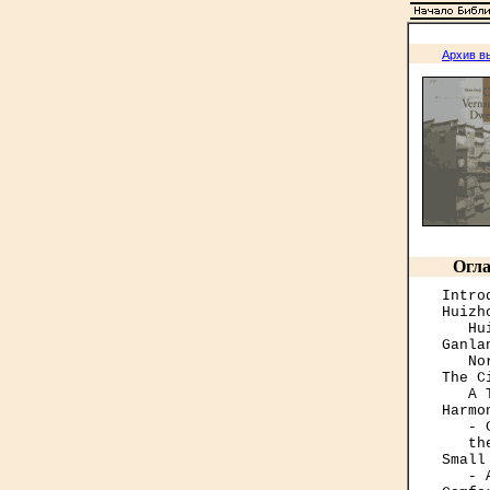
Архив в
Огла
Intro
Huizh
   Hu
Ganla
   No
The C
   A 
Harmo
   - 
   th
Small
   - 