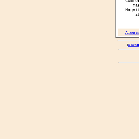
Comfo
   Ma
Magni
Архив в
[
О библ