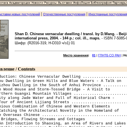
|
|
ыставки новых поступлений
Отечественные поступления
Иностранные поступлени
Shan D. Chinese vernacular dwelling / transl. by D.Wang. - Beij
international press, 2004. - 144 p.: col. ill., maps.
- ISBN 7-5085-
Шифр: (R2016-319, Н-D310 ч/з1) 01
Место хранения
:
01
|
ГПНТБ СО РАН
|
Н
вление / Contents
duction: Chinese Vernacular Dwelling ....................
ou Dwelling in Green Hills and Blue Waters - A Talk on

izhou Dwelling in the South of Anhui Province ...........
n Wood House and Storm-Tossed Bridge - A Visit to 

rthern Guangxi Mountain Villages ........................
ity along Jade Water and Full of Historical Charm - 

Tour of Ancient Lijiang Streets .........................
nious Combination of Chinese and Western Elements

Catching the Architectural Novelty in the Homeland of 

e Overseas Chinese ......................................
 Bridges, Flowing Streams and Cottages

An Introduction to Shaoxing, an Area of Rivers and Lakes 