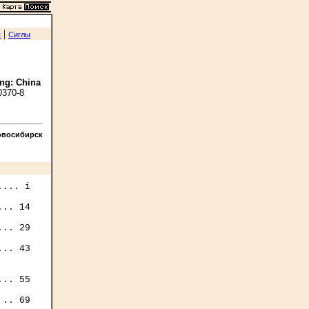
|
я
Сиглы
ing: China
0370-8
овосибирск
... i

.. 14

.. 29

.. 43

.. 55

.. 69
