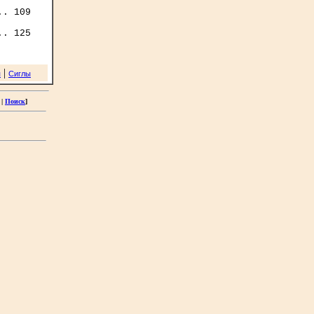
. 109

|
я
Сиглы
|
Поиск
]