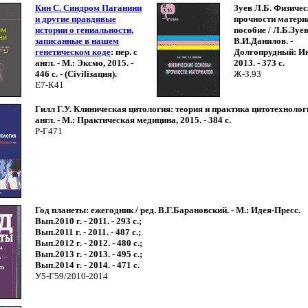
Кин С. Синдром Паганини
Зуев Л.Б. Физиче
и другие правдивые
прочности материа
истории о гениальности,
пособие / Л.Б.Зуев
записанные в нашем
В.И.Данилов. -
генетическом коде
: пер. с
Долгопрудный: Ин
англ. - М.: Эксмо, 2015. -
2013. - 373 с.
446 с. - (Civiliзация).
Ж-З.93
Е7-К41
Гилл Г.У. Клиническая цитология: теория и практика цитотехнологи
англ. - М.: Практическая медицина, 2015. - 384 с.
Р-Г471
Год планеты: ежегодник / ред. В.Г.Барановский. - М.: Идея-Пресс.
Вып.2010 г. - 2011. - 293 с.;
Вып.2011 г. - 2011. - 487 с.;
Вып.2012 г. - 2012. - 480 с.;
Вып.2013 г. - 2013. - 495 с.;
Вып.2014 г. - 2014. - 471 с.
У5-Г59/2010-2014