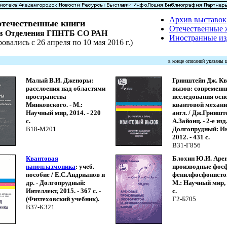
Архив выставок
течественные книги
Отечественные
ов Отделения ГПНТБ СО РАН
Иностранные из
овались с 26 апреля по 10 мая 2016 г.)
в конце описаний указаны
Малый В.И. Дженоры:
Гринштейн Дж. К
расслоения над областями
вызов: современн
пространства
исследования осн
Минковского. - М.:
квантовой механик
Научный мир, 2014. - 220
англ. / Дж.Гриншт
с.
А.Зайонц. - 2-е изд.
В18-М201
Долгопрудный: Ин
2012. - 431 с.
В31-Г856
Квантовая
Блохин Ю.И. Аре
наноплазмоника
: учеб.
производные фосф
пособие / Е.С.Андрианов и
фенилфосфонистой
др. - Долгопрудный:
М.: Научный мир, 
Интеллект, 2015. - 367 с. -
с.
(Физтеховский учебник).
Г2-Б705
В37-К321