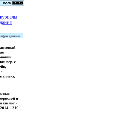
 журналы
дания
 шифры хранения
вантовый
ые
ований
и: пер. с
ейн,
 -
теллект,
новые
ористой и
 кислот. -
2014. - 219