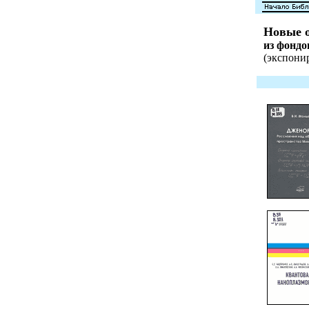
Новые о
из фонд
(экспонир