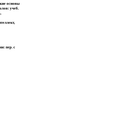
ские основы
лов: учеб.
,
теллект,
и: пер. с