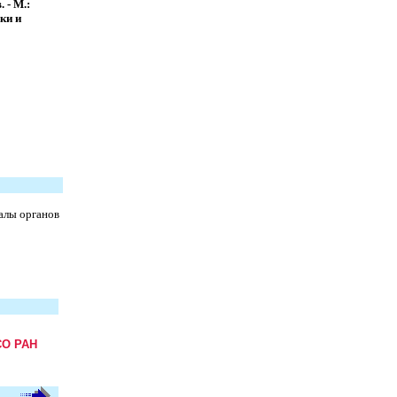
. - М.:
ки и
алы органов
СО РАН