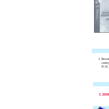
Бюлл
самоу
N 10. 
С 200