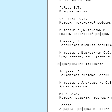
  и собственностью
 .........
  Гайдар Е.Т.

История пенсий
 ...........
  Синявская О.В.

История пенсионной реформы
  Интервью с Дмитриевым М.Э.

Нюансы пенсионной реформы
 
  Тренин Д.В.

Российская внешняя политик
  Интервью с Шушкевичем С.С.

Представьте, что Лукашенко
Реформирование экономики
  Тосунян ГА.

Банковская система России
 
  Интервью с Алексашенко С.В.
Уроки кризисов
 ...........
  Монин А.А.

История развития торговли 
  Серова Е.В.

Аграрная реформа в России 