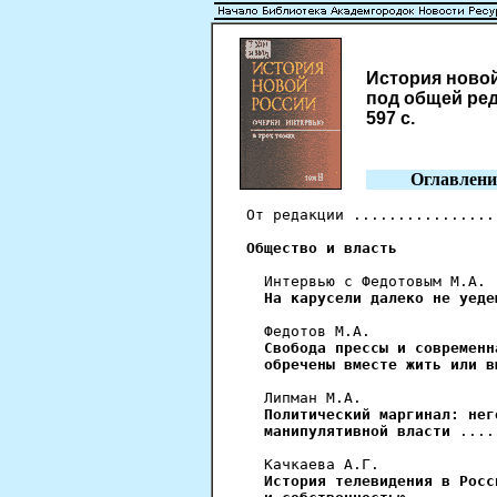
История новой 
под общей ред.
597 с.
Оглавлени
От редакции ................
Общество и власть
  Интервью с Федотовым М.А.

На карусели далеко не уеде
  Федотов М.А.

Свобода прессы и современн
  обречены вместе жить или в
  Липман М.А.

Политический маргинал: нег
  манипулятивной власти
 ....
  Качкаева А.Г.

История телевидения в Росс