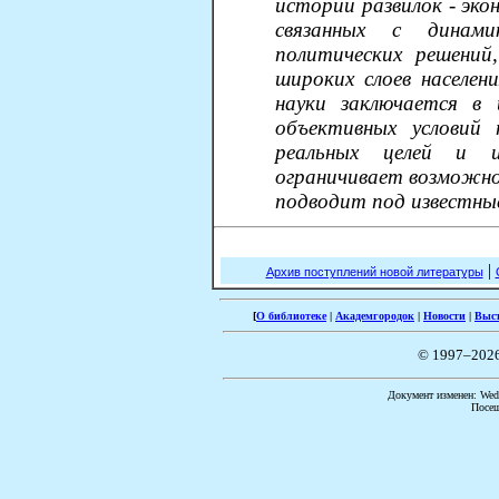
истории развилок - эко
связанных с динам
политических решений
широких слоев населен
науки заключается в 
объективных условий 
реальных целей и и
ограничивает возможно
подводит под известны
|
Архив поступлений новой литературы
[
О библиотеке
|
Академгородок
|
Новости
|
Выс
© 1997–202
Документ изменен: Wed 
Посещ