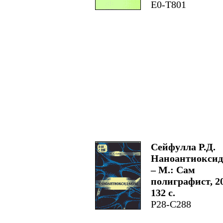
Е0-Т801
Сейфулла Р.Д.
Наноантиоксид
– М.: Сам
полиграфист, 20
132 с.
Р28-С288