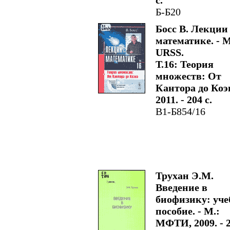
с.
Б-Б20
Босс В. Лекции
математике. - М
URSS.
Т.16: Теория
множеств: От
Кантора до Коэн
2011. - 204 с.
В1-Б854/16
Трухан Э.М.
Введение в
биофизику: уче
пособие. - М.:
МФТИ, 2009. - 2