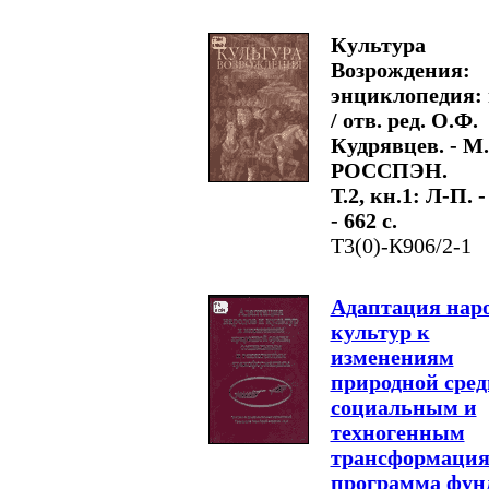
Культура
Возрождения:
энциклопедия: в
/ отв. ред. О.Ф.
Кудрявцев. - М.
РОССПЭН.
Т.2, кн.1: Л-П. -
- 662 с.
Т3(0)-К906/2-1
Адаптация наро
культур к
изменениям
природной сред
социальным и
техногенным
трансформация
программа фун