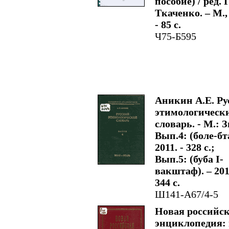
пособие) / ред. Г
Ткаченко. – М.,
- 85 с.
Ч75-Б595
Аникин А.Е. Ру
этимологическ
словарь. - М.: З
Вып.4: (боле-бта
2011. - 328 с.;
Вып.5: (буба I-
вакштаф). – 201
344 с.
Ш141-А67/4-5
Новая российс
энциклопедия: 