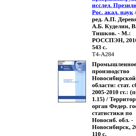
исслед. Презид
Рос. акад. наук
/
ред. А.П. Дерев
А.Б. Куделин, В
Тишков. - М.:
РОССПЭН, 2010
543 с.
Т4-А284
Промышленно
производство
Новосибирской
области: стат. сб
2005-2010 гг.: (п
1.15) / Территор
орган Федер. го
статистики по
Новосиб. обл. -
Новосибирск, 20
110 с.