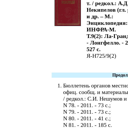
т. / редкол.: А.Д
Некипелов (гл. 
и др. – М.:
Энциклопедия:
ИНФРА-М.
Т.9(2): Ла-Гра
- Лонгфелло. - 2
527 с.
Я-Н725/9(2)
Продол
Бюллетень органов местн
офиц. сообщ. и материал
/ редкол.: С.И. Нешумов и
N 78. - 2011. - 73 c.;
N 79. - 2011. - 73 c.;
N 80. - 2011. - 41 c.;
N 81. - 2011. - 185 c.