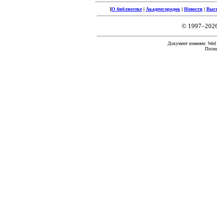
[
О библиотеке
|
Академгородок
|
Новости
|
Выс
© 1997–202
Документ изменен: Wed F
Посещ