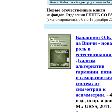
Новые отечественные книги
из фондов Отделения ГПНТБ СО Р
(экспонировались с 6 по 13 декабря 20
Балакшин О.Б.
да Винчи - нов
роль в
естествознании
Дуализм
альтернатив
гармонии, позн
и саморазвития
систем: от
симметрии к
асимметрии
. - 
изд., испр. и доп
М.: URSS, 2011. 