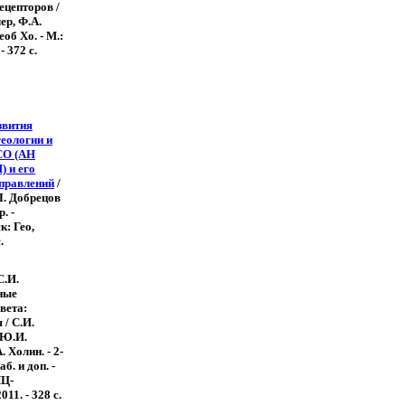
ецепторов /
ер, Ф.А.
об Хо. - М.:
- 372 с.
звития
геологии и
СО (АН
) и его
правлений
/
Л. Добрецов
р. -
: Гео,
.
С.И.
ные
вета:
/ С.И.
 Ю.И.
 Холин. - 2-
аб. и доп. -
ЯЦ-
1. - 328 с.