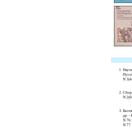
Научн
Пусто
N 3(44
Сборн
N 2(6
Бюлле
др. -
N 76. 
N 77. 