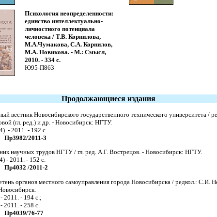
Психология неопределенности:
единство интеллектуально-
личностного потенциала
человека / Т.В. Корнилова,
М.А.Чумакова, С.А. Корнилов,
М.А. Новикова. - М.: Смысл,
2010. - 334 с.
Ю95-П863
Продолжающиеся издания
ый вестник Новосибирского государственного технического университета / ред
вой (гл. ред.) и др. - Новосибирск: НГТУ.
). - 2011. - 192 с.
Пр3982/2011-3
ик научных трудов НГТУ / гл. ред. А.Г. Вострецов. - Новосибирск: НГТУ.
4) - 2011. - 152 с.
Пр4032 /2011-2
тень органов местного самоуправления города Новосибирска / редкол.: С.И. 
 Новосибирск.
- 2011. - 194 c.;
- 2011. - 258 c.
Пр4039/76-77