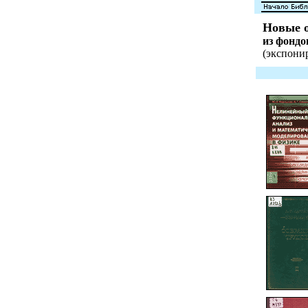
Новые о
из фонд
(экспонир