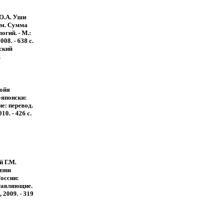
О.А. Уши
м. Сумма
огий. - М.:
08. - 638 с.
ский
.
ойя
-японски:
ие: перевод.
10. - 426 с.
й Г.М.
изни
оссии:
ставляющие.
 2009. - 319