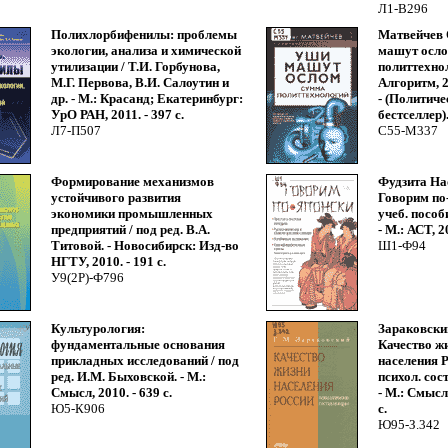
Л1-В296
Полихлорбифенилы: проблемы
Матвейчев 
экологии, анализа и химической
машут осло
утилизации / Т.И. Горбунова,
политтехнол
М.Г. Первова, В.И. Салоутин и
Алгоритм, 20
др. - М.: Красанд; Екатеринбург:
- (Политиче
УрО РАН, 2011. - 397 с.
бестселлер)
Л7-П507
С55-М337
Формирование механизмов
Фудзита На
устойчивого развития
Говорим по
экономики промышленных
учеб. пособ
предприятий / под ред. В.А.
- М.: АСТ, 20
Титовой. - Новосибирск: Изд-во
Ш1-Ф94
НГТУ, 2010. - 191 с.
У9(2Р)-Ф796
Культурология:
Зараковски
фундаментальные основания
Качество ж
прикладных исследований / под
населения Р
ред. И.М. Быховской. - М.:
психол. со
Смысл, 2010. - 639 с.
- М.: Смысл,
Ю5-К906
с.
Ю95-З.342