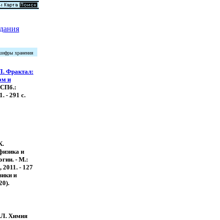
дания
 шифры хранения
Л. Фрактал:
ом и
- СПб.:
. - 291 с.
К.
физика и
гии. - М.:
 2011. - 127
зики и
20).
.Л. Химия