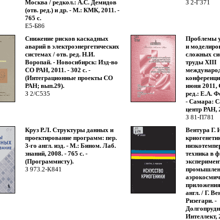
Москва / редкол.: А.С. Демидов
З 2-Г371
(отв. ред.) и др. - М.: КМК, 2011. -
765 с.
Е5-Б86
Снижение рисков каскадных
Проблемы 
аварий в электроэнергетических
и моделиро
системах / отв. ред. Н.И.
сложных си
Воропай. - Новосибирск: Изд-во
труды ХIII
СО РАН, 2011. - 302 с. -
междунаро
(Интеграционные проекты СО
конференци
РАН; вып.29).
июня 2011, 
З 2/С535
ред.: Е.А. Ф
- Самара: С
центр РАН, 2
З 81-П781
Круз Р.Л. Структуры данных и
Вентура Г. 
проектирование программ: пер.
криогенети
3-го англ. изд. - М.: Бином. Лаб.
низкотемпе
знаний, 2008. - 765 с. -
техника в 
(Программисту).
эксперимен
З 973.2-К841
промышлен
аэрокосмич
приложениях
англ. / Г. В
Ризегари. -
Долгопрудн
Интеллект, 2