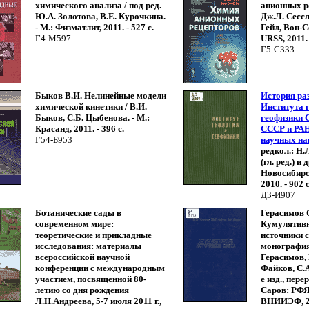
химического анализа / под ред.
анионных р
Ю.А. Золотова, В.Е. Курочкина.
Дж.Л. Сессл
- М.: Физматлит, 2011. - 527 с.
Гейл, Вон-Се
Г4-М597
URSS, 2011. 
Г5-С333
Быков В.И. Нелинейные модели
История ра
химической кинетики / В.И.
Института 
Быков, С.Б. Цыбенова. - М.:
геофизики 
Красанд, 2011. - 396 с.
СССР и РАН
Г54-Б953
научных на
редкол.: Н.
(гл. ред.) и д
Новосибирск
2010. - 902 с
Д3-И907
Ботанические сады в
Герасимов 
современном мире:
Кумулятив
теоретические и прикладные
источники с
исследования: материалы
монография 
всероссийской научной
Герасимов,
конференции с международным
Файков, С.А.
участием, посвященной 80-
е изд., перер
летию со дня рождения
Саров: РФ
Л.Н.Андреева, 5-7 июля 2011 г.,
ВНИИЭФ, 201