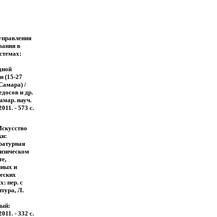
управления
вания в
стемах:
дной
и (15-27
Самара) /
едосов и др.
амар. науч.
011. - 573 с.
Искусство
ки:
ратурная
физическом
те,
ных и
еских
: пер. с
ентура, Л.
ый:
011. - 332 с.