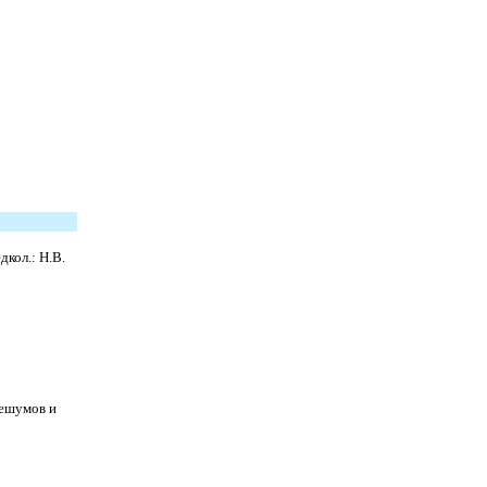
кол.: Н.В.
Нешумов и