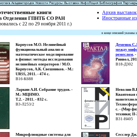
течественные книги
Архив выставок
Иностранные из
ов Отделения ГПНТБ СО РАН
овались с 22 по 29 ноября 2011 г.)
в конце описаний указаны
Корпусов М.О. Нелинейный
Деменок С.
функциональный анализ и
между миф
математическое моделирование
ремеслом
. 
в физике: методы исследования
Ринвол, 2011
нелинейных операторов / М.О.
В18-Д302
Корпусов, А.К. Свешников. - М.:
URSS, 2011. - 474 с.
В16-К688
Ларкин А.И. Собрание трудов. -
Неволин В.
М.: МЦНМО.
Квантовая 
Т.2. - 2011. - 832 с.
нанотехноло
В3-Л253/2
Техносфера,
с. - (Мир фи
техники; II-
В31-Н405
Микрофлюидные системы для
Сесслер Дж