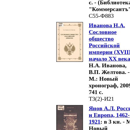
с. - (Библиотек
"Коммерсантъ"
С55-Ф883
Иванова Н.А.
Сословное
общество
Российской
империи (XVIII
начало XX века
Н.А. Иванова,
В.П. Желтова. -
М.: Новый
хронограф, 2009
741 с.
Т3(2)-И21
Янов А.Л. Росс
и Европа, 1462-
1921
: в 3 кн. - 
Новый