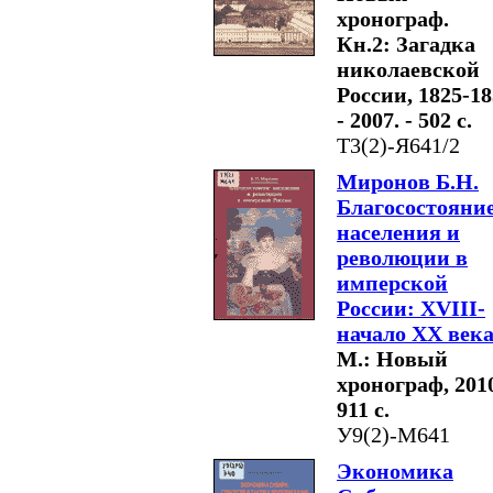
хронограф.
Кн.2: Загадка
николаевской
России, 1825-18
- 2007. - 502 с.
Т3(2)-Я641/2
Миронов Б.Н.
Благосостояни
населения и
революции в
имперской
России: XVIII-
начало XX век
М.: Новый
хронограф, 2010
911 с.
У9(2)-М641
Экономика