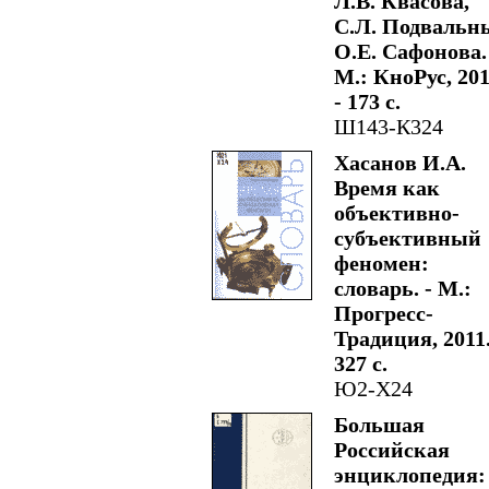
Л.В. Квасова,
С.Л. Подвальн
О.Е. Сафонова.
М.: КноРус, 201
- 173 с.
Ш143-К324
Хасанов И.А.
Время как
объективно-
субъективный
феномен:
словарь. - М.:
Прогресс-
Традиция, 2011.
327 с.
Ю2-Х24
Большая
Российская
энциклопедия: