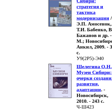
Сибири:
стратегия и
тактика
модернизации
/
Э.П. Амосенок,
Т.И. Бабенко, В
Бажанов и др. -
М.; Новосибир
Анкил, 2009. - 
с.
У9(2Р5)-Э40
Шелегина О.Н.
Музеи Сибири:
очерки создани
развития,
адаптации
. -
Новосибирск,
2010. - 243 с.
Ч-Ш423