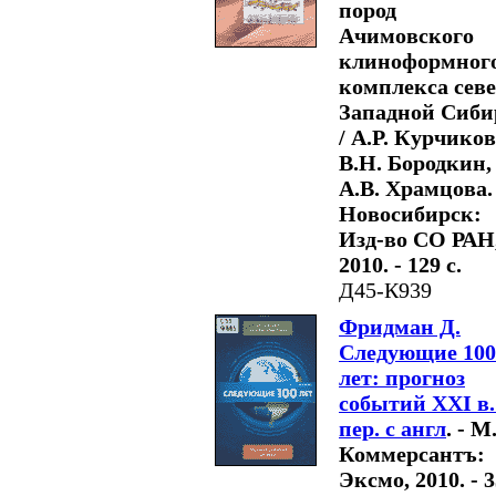
пород
Ачимовского
клиноформног
комплекса сев
Западной Сиби
/ А.Р. Курчиков
В.Н. Бородкин,
А.В. Храмцова. 
Новосибирск:
Изд-во СО РАН
2010. - 129 с.
Д45-К939
Фридман Д.
Следующие 100
лет: прогноз
событий XXI в.
пер. с англ
. - М
Коммерсантъ:
Эксмо, 2010. - 