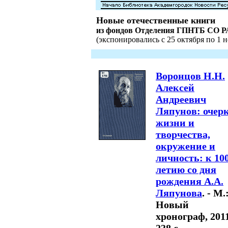
Новые отечественные книги
из фондов Отделения ГПНТБ СО 
(экспонировались с 25 октября по 1 но
Воронцов Н.Н.
Алексей
Андреевич
Ляпунов: очер
жизни и
творчества,
окружение и
личность: к 10
летию со дня
рождения А.А.
Ляпунова
. - М.
Новый
хронограф, 2011