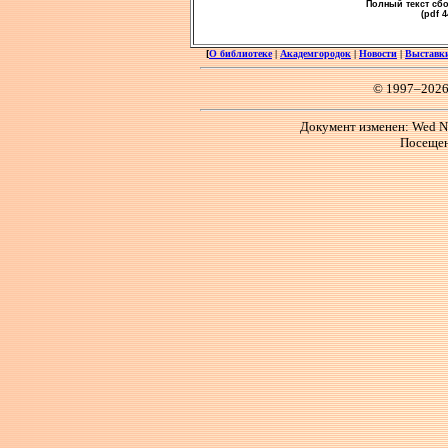
Полный текст сб
(pdf 
[
О библиотеке
|
Академгородок
|
Новости
|
Выставк
© 1997–2026
Документ изменен: Wed No
Посещен