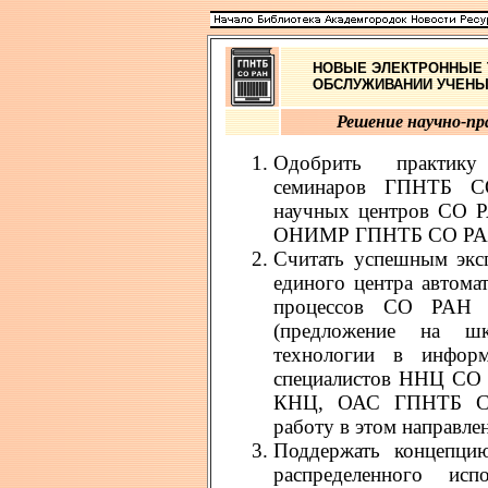
НОВЫЕ ЭЛЕКТРОННЫЕ 
ОБСЛУЖИВАНИИ УЧЕНЫ
Решение научно-пр
Одобрить практику 
семинаров ГПНТБ С
научных центров СО РА
ОНИМР ГПНТБ СО РА
Считать успешным экс
единого центра автом
процессов СО РАН
(предложение на шк
технологии в инфор
специалистов ННЦ СО Р
КНЦ, ОАС ГПНТБ СО 
работу в этом направл
Поддержать концепцию
распределенного исп