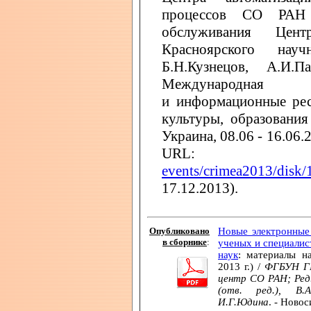
процессов СО РАН 
обслуживания Цент
Красноярского нау
Б.Н.Кузнецов, А.И.П
Международная к
и информационные рес
культуры, образования
Украина, 08.06 - 16.06.
UR
events/crimea2013/disk/
17.12.2013).
Опубликовано
Новые электронные
в сборнике
:
ученых и специалис
наук
: материалы на
2013 г.) /
ФГБУН ГП
центр СО РАН; Ред. 
(отв. ред.), В.А
И.Г.Юдина
. - Ново