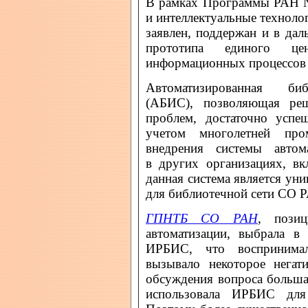
В рамках Программы РАН 
и интеллектуальные техноло
заявлен, поддержан и в да
прототипа единого цен
информационных процессов
Автоматизированная биб
(АБИС), позволяющая реш
проблем, достаточно усп
учетом многолетней про
внедрения системы авто
в других организациях, 
данная система является ун
для библиотечной сети СО 
ГПНТБ СО РАН
, пози
автоматизации, выбрала в
ИРБИС, что воспринимал
вызывало некоторое негат
обсуждения вопроса больша
использовала ИРБИС для 