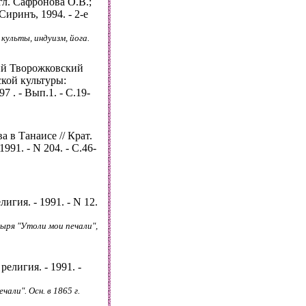
гл. Сафронова О.В.;
Сиринъ, 1994. - 2-е
ульты, индуизм, йога.
ий Творожковский
кой культуры:
7 . - Вып.1. - С.19-
 в Танаисе // Крат.
991. - N 204. - С.46-
игия. - 1991. - N 12.
ыря "Утоли мои печали",
елигия. - 1991. -
али". Осн. в 1865 г.