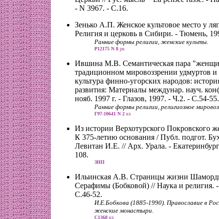
- N 3967. - С.16.
Зенько А.П. Женское культовое место у ля
Религия и церковь в Сибири. - Тюмень, 1995
Ранние формы религии, женские культы.
Р12175 N 8
рк
Ившина М.В. Семантическая пара "женщин
традиционном мировоззрении удмуртов и 
культура финно-угорских народов: истори
развития: Материалы междунар. науч. конф.
нояб. 1997 г. - Глазов, 1997. - Ч.2. - С.54-55.
Ранние формы религии, религиозное мировоз
Г97-10641 N 2
кх
Из истории Верхотурского Покровского ж
К 375-летию основания / Публ. подгот. Бу
Левитан И.Е. // Арх. Урала. - Екатеринбург,
108.
ЗНП
Ильинская А.В. Страницы жизни Шаморд
Серафимы (Бобковой) // Наука и религия. - М
С.46-52.
И.Е.Бобкова (1885-1990). Православие в Ро
женские монастыри.
С1368
кх