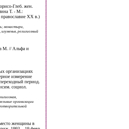
орисо-Глеб. жен.
на Т. - М.:
с. православие XX в.)
ь; монастыри,
 игуменья, религиозный
 М. // Альфа и
ых организациях
дерное измерение
 переходный период.
висим. социол.
лигиозная,
тельные организации
аготворительной
 место женщины в
ариж, 1993. - 19 февр.