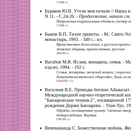
С1368
кх
Бураков Ю.Н. Утоли моя печали // Наука и р
N 11. - С.24-26. -
Продолжение, начало см. 
Покровская епархиальная обитель систер м
С1368
кх
Быков В.П. Тихие приюты. - М.: Свято-Ус
монастырь, 1993. - 349 с.: ил.
Нравственное богословие, в русском право
женские общины, православные, русские.
Д94-66
кх
Вагабов М.В. Ислам, женщина, семья. - Мах
изд-во, 1994. - 192 с.
Семья, женщины, женский вопрос, социолог
докапиталистическое общество, Азия; исла
Г94-8782
ч/з1
Васильев В.Е. Проводы богини Айыысыт /
Международной научно-теоретической ко
"Банзаровские чтения-2", посвященной 17
рождения Доржи Банзарова. - Улан-Удэ, 199
Обряды, посвященные культу "светлых твор
деторождения. Якутия.
Г98-491
кх
Вивекананда С. Божественная любовь. Же