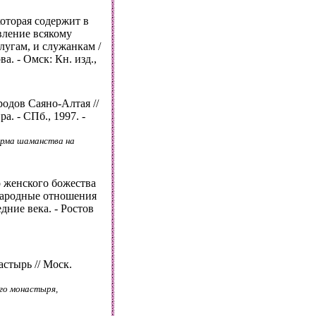
которая содержит в
вление всякому
слугам, и служанкам /
а. - Омск: Кн. изд.,
одов Саяно-Алтая //
. - СПб., 1997. -
орма шаманства на
о женского божества
ународные отношения
дние века. - Ростов
стырь // Моск.
го монастыря,