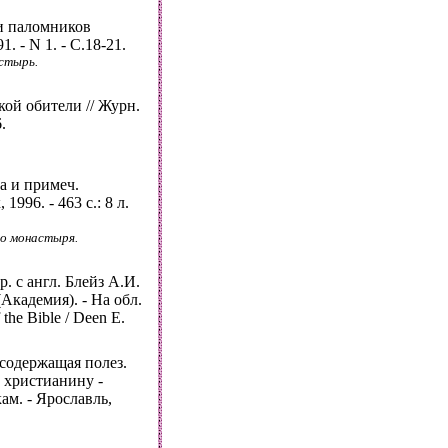
ки паломников
1. - N 1. - С.18-21.
стырь.
ой обители // Журн.
.
та и примеч.
996. - 463 с.: 8 л.
о монастыря.
 с англ. Блейз А.И.
 (Академия). - На обл.
 the Bible / Deen E.
 содержащая полез.
 христианину -
ам. - Ярославль,