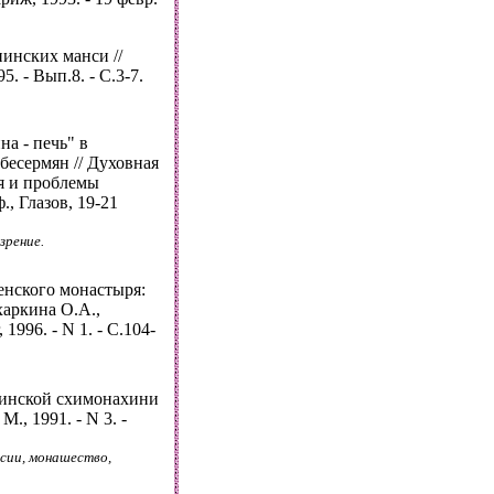
пинских манси //
. - Вып.8. - С.3-7.
а - печь" в
бесермян // Духовная
я и проблемы
, Глазов, 19-21
зрение.
енского монастыря:
харкина О.А.,
 1996. - N 1. - С.104-
инской схимонахини
., 1991. - N 3. -
ссии, монашество,