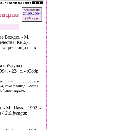
Обновление
:
21.09.2004
984
назв.
е Вождю. - М.:
ечества; Кн.6). -
, встречающихся в
а и будущее
94. - 224 с. - (Собр.
ых принципа природы и
а, секс (эзотерическая
о", мистицизм,
 - М.: Наука, 1992. -
 / G.S.Iyengar.