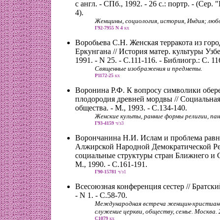
с англ. - СПб., 1992. - 26 с.: портр. - (Сер
4).
Женщины, социология, история, Индия; любо
Г92-7955 N 4
кх
Воробьева С.Н. Женская терракота из горо
Еркунгана // История матер. культуры Узбе
1991. - N 25. - С.111-116. - Библиогр.: С. 11
Священные изображения и предметы.
Р1172-25
кх
Воронина Р.Ф. К вопросу символики обер
плодородия древней мордвы // Социальна
общества. - М., 1993. - С.134-140.
Женские культы, ранние формы религии, пан
Г93-4159
ч/з3
Ворончанина Н.И. Ислам и проблема рав
Алжирской Народной Демократической Рес
социальные структуры стран Ближнего и С
М., 1990. - С.161-191.
Г90-15781
ч/з1
Всесоюзная конференция сестер // Братский
- N 1. - С.58-70.
Международная встреча женщин-христиано
служение церкви, обществу, семье. Москва. 
С1079
кх