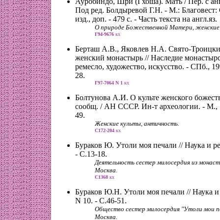
Ауробиндо, Шри (Гхоша). Мать / Пер. с ан
Под ред. Болдыревой Г.Н. - М.: Благовест: 
изд., доп. - 479 с. - Часть текста на англ.яз.
О природе Божественной Матери, женские к
Г94-9676
кх
Берташ А.В., Яковлев Н.А. Свято-Троицк
женский монастырь // Наследие монастырс
ремесло, художество, искусство. - СПб., 199
28.
Г97-7064 N 1
кх
Болтунова А.И. О культе женского божества
сообщ. / АН СССР. Ин-т археологии. - М., 1
49.
Женские культы, античность.
С172-204
кх
Бураков Ю. Утоли моя печали // Наука и рел
- С.13-18.
Деятельность сестер милосердия из монаст
Москва.
С1368
кх
Бураков Ю.Н. Утоли моя печали // Наука и р
N 10. - С.46-51.
Общество сестер милосердия "Утоли мои печ
Москва.