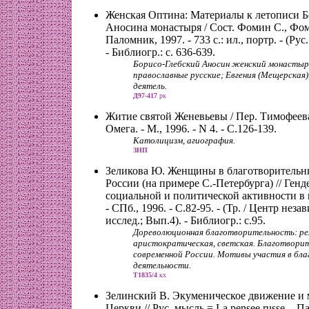
Женская Оптина: Материалы к летописи Б
Аносина монастыря / Сост. Фомин С., Фоми
Паломник, 1997. - 733 с.: ил., портр. - (Ру
- Библиогр.: с. 636-639.
Борисо-Глебский Аносин женский монастыр
православные русские; Евгения (Мещерская),
деятель.
Д97-417
рк
Житие святой Женевьевы / Пер. Тимофеева
Омега. - М., 1996. - N 4. - С.126-139.
Католицизм, агиография.
ЗНП
Зеликова Ю. Женщины в благотворительн
России (на примере С.-Петербурга) // Ген
социальной и политической активности в
- СПб., 1996. - С.82-95. - (Тр. / Центр неза
исслед.; Вып.4). - Библиогр.: с.95.
Дореволюционная благотворительность: ре
аристократическая, светская. Благотвори
современной России. Мотивы участия в бл
деятельности.
Т1835/4
кх
Зелинский В. Экуменическое движение и
Церкви // Рус. мысль = La pensee russe. - П