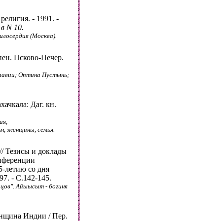
елигия. - 1991. -
в N 10.
илосердия (Москва).
пен. Псково-Печер.
славии; Оптина Пустынь;
ачкала: Даг. кн.
ия,
м, женщины, семья.
/ Тезисы и доклады
нференции
5-летию со дня
7. - С.142-145.
цов". Айыысыт - богиня
нщина Индии / Пер.