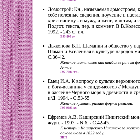
Домострой: Кн., называемая домостроем, 
себе полезные сведения, поучение и наста
христианину - и мужу, и жене, и детям, и 
Подгот. текста, пер. и коммент. В.В.Колесов
1992. - 243 с.: ил.
В93-206
рк
Дьяконова В.П. Шаманки и общество у нар
Шаман и Вселенная в культуре народов мира
С.36-42.
Женское шаманство как наиболее ранняя ф
Алтае.
Г97-7991
ч/з1
Емец И.А. К вопросу о культах верховног
и бога-всадника у синдо-меотов // Межд
в бассейне Черного моря в древности и сре
н/Д, 1994. - С.53-55.
Женские культы; ранние формы религии.
Г95-9693
кх
Ефремов А.В. Каширский Никитский мона
журн. - 1997. - N 6. - С.42-45.
К истории Каширского Никитского женско
основанного в 1822 году.
ЗНП