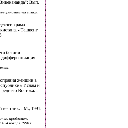
. "Вивекананда"; Вып.
вь, религиозная этика.
дского храма
кистана. - Ташкент,
6.
ега богини
я дифференциация
теон.
ноправия женщин в
публике // Ислам и
реднего Востока. -
 вестник. - М., 1991.
к по проблемам:
23-24 ноября 1990 г.