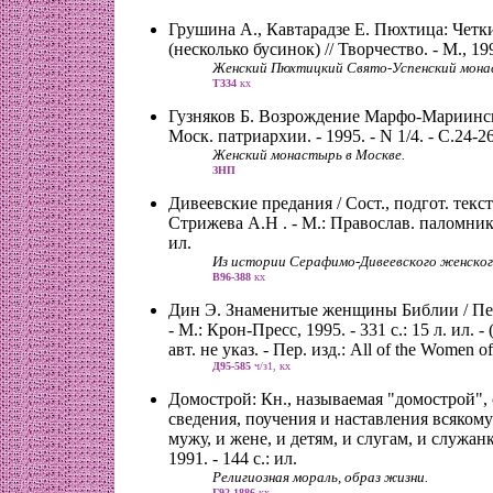
Грушина А., Кавтарадзе Е. Пюхтица: Чет
(несколько бусинок) // Творчество. - М., 199
Женский Пюхтицкий Свято-Успенский мона
Т334
кх
Гузняков Б. Возрождение Марфо-Мариинск
Моск. патриархии. - 1995. - N 1/4. - С.24-26
Женский монастырь в Москве.
ЗНП
Дивеевские предания / Сост., подгот. текс
Стрижева А.Н . - М.: Православ. паломник, 1
ил.
Из истории Серафимо-Дивеевского женског
В96-388
кх
Дин Э. Знаменитые женщины Библии / Пер.
- М.: Крон-Пресс, 1995. - 331 с.: 15 л. ил. -
авт. не указ. - Пер. изд.: All of the Women of
Д95-585
ч/з1, кх
Домострой: Кн., называемая "домострой",
сведения, поучения и наставления всякому
мужу, и жене, и детям, и слугам, и служанк
1991. - 144 с.: ил.
Религиозная мораль, образ жизни.
Г92-1886
кх