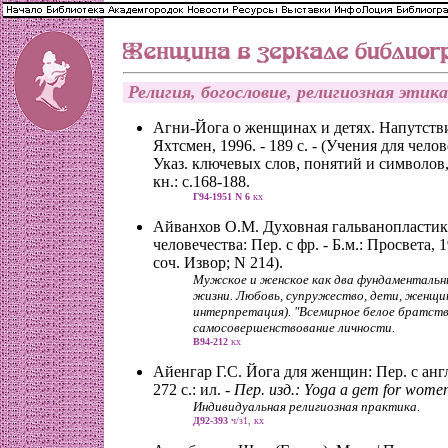
Религия, богословие, религиозная этика
Агни-Йога о женщинах и детях. Напутстви
Яхтсмен, 1996. - 189 с. - (Учения для челов
Указ. ключевых слов, понятий и символов
кн.: с.168-188.
Г94-1951 N 6
кх
Айванхов О.М. Духовная гальванопластик
человечества: Пер. с фр. - Б.м.: Просвета, 19
соч. Извор; N 214).
Мужское и женское как два фундаментальн
жизни. Любовь, супружество, дети, женщин
интерпретация). "Всемирное белое братств
самосовершенствование личности.
В94-212
кх
Айенгар Г.С. Йога для женщин: Пер. с англ.
272 с.: ил. -
Пер. изд.: Yoga a gem for women
Индивидуальная религиозная практика.
Д92-393
ч/з1, кх